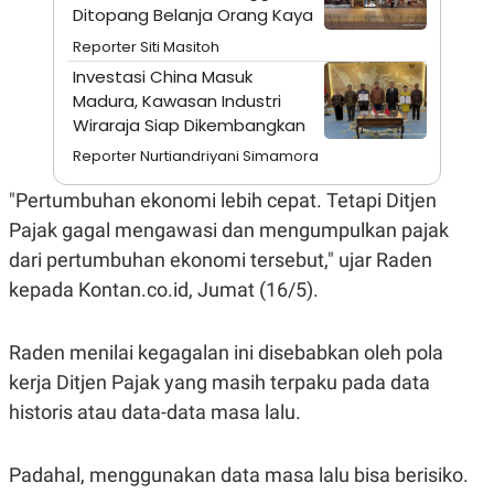
A
I
Ditopang Belanja Orang Kaya
S
V
K
E
Reporter Siti Masitoh
E
Investasi China Masuk
M
E
Madura, Kawasan Industri
N
Wiraraja Siap Dikembangkan
T
E
Reporter Nurtiandriyani Simamora
R
I
"Pertumbuhan ekonomi lebih cepat. Tetapi Ditjen
A
N
Pajak gagal mengawasi dan mengumpulkan pajak
L
dari pertumbuhan ekonomi tersebut," ujar Raden
E
S
kepada Kontan.co.id, Jumat (16/5).
T
A
R
Raden menilai kegagalan ini disebabkan oleh pola
I
kerja Ditjen Pajak yang masih terpaku pada data
historis atau data-data masa lalu.
KANAL
P
I
Padahal, menggunakan data masa lalu bisa berisiko.
U
M