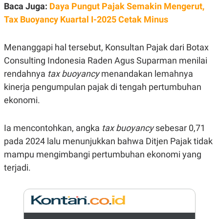
E
Baca Juga:
Daya Pungut Pajak Semakin Mengerut,
R
Tax Buoyancy Kuartal I-2025 Cetak Minus
F
B
O
U
K
S
Menanggapi hal tersebut, Konsultan Pajak dari Botax
U
I
S
N
Consulting Indonesia Raden Agus Suparman menilai
E
S
rendahnya
tax buoyancy
menandakan lemahnya
S
I
kinerja pengumpulan pajak di tengah pertumbuhan
N
ekonomi.
S
I
G
H
Ia mencontohkan, angka
tax buoyancy
sebesar 0,71
T
pada 2024 lalu menunjukkan bahwa Ditjen Pajak tidak
S
B
T
E
mampu mengimbangi pertumbuhan ekonomi yang
O
L
terjadi.
C
A
K
N
S
J
E
A
T
O
U
N
P