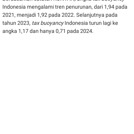
R
G
Indonesia mengalami tren penurunan, dari 1,94 pada
S
I
O
O
2021, menjadi 1,92 pada 2022. Selanjutnya pada
N
N
tahun 2023,
tax buoyancy
Indonesia turun lagi ke
A
A
L
L
angka 1,17 dan hanya 0,71 pada 2024.
F
I
N
A
N
C
E
Y
C
A
A
N
R
G
I
T
T
E
A
R
H
.
U
.
.
K
L
E
I
S
F