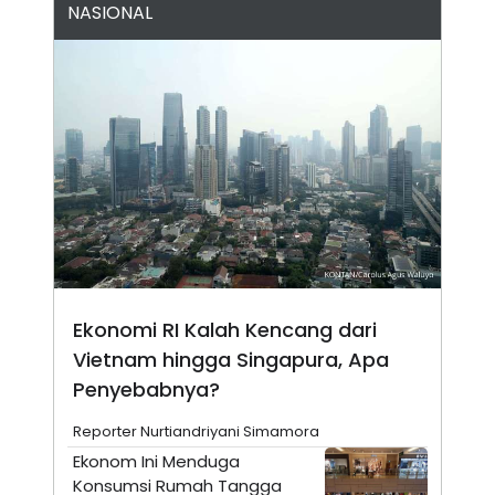
NASIONAL
N
S
E
E
W
R
S
E
S
M
E
O
T
N
U
I
P
A
A
K
D
I
V
L
A
S
K
O
R
Ekonomi RI Kalah Kencang dari
P
O
Vietnam hingga Singapura, Apa
R
A
Penyebabnya?
S
I
Reporter Nurtiandriyani Simamora
K
N
Ekonom Ini Menduga
I
A
Konsumsi Rumah Tangga
L
T