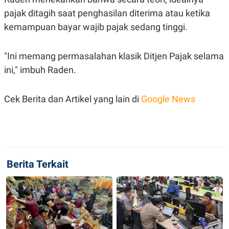
C
L
A
E
pajak ditagih saat penghasilan diterima atau ketika
D
A
kemampuan bayar wajib pajak sedang tinggi.
E
S
M
E
Y
.
I
"Ini memang permasalahan klasik Ditjen Pajak selama
D
ini," imbuh Raden.
L
K
A
I
N
N
G
E
Cek Berita dan Artikel yang lain di
Google News
G
R
A
J
N
A
A
E
N
M
C
I
E
T
Berita Terkait
T
E
A
N
K
E
A
P
D
A
V
P
E
E
R