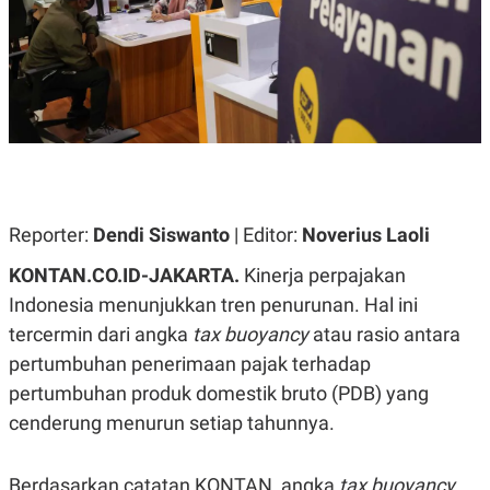
A
A
S
L
I
K
I
E
N
U
D
A
U
N
S
G
T
A
R
N
I
P
I
Reporter:
Dendi Siswanto
| Editor:
Noverius Laoli
E
N
L
T
KONTAN.CO.ID-JAKARTA.
Kinerja perpajakan
U
E
A
R
Indonesia menunjukkan tren penurunan. Hal ini
N
N
tercermin dari angka
tax buoyancy
atau rasio antara
G
A
U
S
pertumbuhan penerimaan pajak terhadap
S
I
A
O
pertumbuhan produk domestik bruto (PDB) yang
H
N
cenderung menurun setiap tahunnya.
A
A
L
P
R
Berdasarkan catatan KONTAN, angka
tax buoyancy
E
E