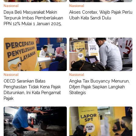
R
T
Nasional
Nasional
I
Daya Beli Masyarakat Makin
Akses Coretax, Wajib Pajak Perlu
S
I
Terpuruk Imbas Pemberlakuan
Ubah Kata Sandi Dulu
N
PPN 12% Mulai 1 Januari 2025,
G
K
G
M
E
D
I
A
.
I
Nasional
Nasional
D
OECD Sarankan Batas
Angka Tax Buoyancy Menurun,
Penghasilan Tidak Kena Pajak
Ditjen Pajak Siapkan Langkah
Diturunkan, Ini Kata Pengamat
Strategis
Pajak
SITEMAP
PROFILE
TERM
OF
USE
PEDOMAN
PEMBERITAAN
SIBER
PRIVACY