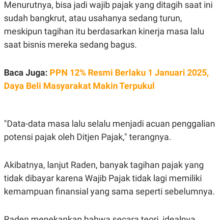
S
A
Menurutnya, bisa jadi wajib pajak yang ditagih saat ini
A
G
sudah bangkrut, atau usahanya sedang turun,
T
E
D
S
meskipun tagihan itu berdasarkan kinerja masa lalu
A
T
saat bisnis mereka sedang bagus.
A
K
L
O
I
Baca Juga:
PPN 12% Resmi Berlaku 1 Januari 2025,
N
P
Daya Beli Masyarakat Makin Terpukul
T
S
A
U
N
S
T
V
"Data-data masa lalu selalu menjadi acuan penggalian
potensi pajak oleh Ditjen Pajak," terangnya.
JARINGAN
Akibatnya, lanjut Raden, banyak tagihan pajak yang
K
P
O
R
tidak dibayar karena Wajib Pajak tidak lagi memiliki
N
E
kemampuan finansial yang sama seperti sebelumnya.
T
S
A
S
N
R
A
E
Raden menekankan bahwa secara teori, idealnya