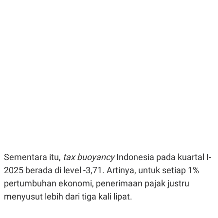
E
E
H
S
A
T
T
Y
A
L
N
E
E
A
N
N
G
A
L
L
I
I
S
S
H
I
S
E
K
X
O
E
L
C
O
U
M
Sementara itu,
tax buoyancy
Indonesia pada kuartal I-
T
I
2025 berada di level -3,71. Artinya, untuk setiap 1%
V
E
pertumbuhan ekonomi, penerimaan pajak justru
C
menyusut lebih dari tiga kali lipat.
O
R
N