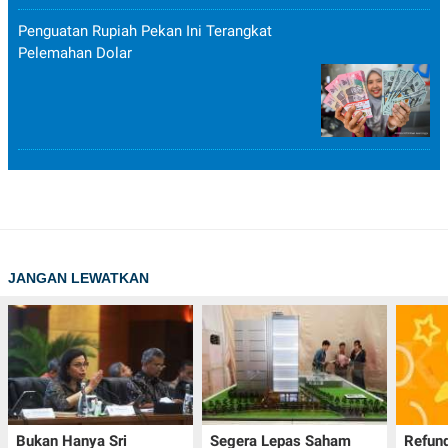
Penguatan Rupiah Pekan Ini Terangkat
Pelemahan Dolar
JANGAN LEWATKAN
Bukan Hanya Sri
Segera Lepas Saham
Refund