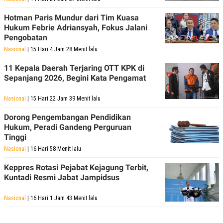
S
A
A
G
Hotman Paris Mundur dari Tim Kuasa
T
E
D
S
Hukum Febrie Adriansyah, Fokus Jalani
A
Pengobatan
T
Nasional
| 15 Hari 4 Jam 28 Menit lalu
A
K
L
11 Kepala Daerah Terjaring OTT KPK di
O
I
Sepanjang 2026, Begini Kata Pengamat
N
P
T
S
A
U
Nasional
| 15 Hari 22 Jam 39 Menit lalu
N
S
T
Dorong Pengembangan Pendidikan
V
Hukum, Peradi Gandeng Perguruan
Tinggi
JARINGAN
Nasional
| 16 Hari 58 Menit lalu
Keppres Rotasi Pejabat Kejagung Terbit,
K
P
Kuntadi Resmi Jabat Jampidsus
O
R
N
E
T
S
Nasional
| 16 Hari 1 Jam 43 Menit lalu
A
S
N
R
A
E