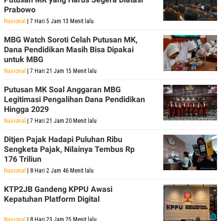
E
Prabowo
R
Nasional
| 7 Hari 5 Jam 13 Menit lalu
F
B
O
U
K
S
MBG Watch Soroti Celah Putusan MK,
U
I
Dana Pendidikan Masih Bisa Dipakai
S
N
untuk MBG
E
S
Nasional
| 7 Hari 21 Jam 15 Menit lalu
S
I
Putusan MK Soal Anggaran MBG
N
Legitimasi Pengalihan Dana Pendidikan
S
Hingga 2029
I
G
Nasional
| 7 Hari 21 Jam 20 Menit lalu
H
T
Ditjen Pajak Hadapi Puluhan Ribu
S
B
Sengketa Pajak, Nilainya Tembus Rp
T
E
176 Triliun
O
L
C
A
Nasional
| 8 Hari 2 Jam 46 Menit lalu
K
N
S
J
KTP2JB Gandeng KPPU Awasi
E
A
Kepatuhan Platform Digital
T
O
U
N
P
Nasional
| 8 Hari 23 Jam 25 Menit lalu