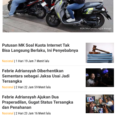
R
G
S
I
O
O
N
N
A
A
L
L
F
I
N
A
N
Putusan MK Soal Kuota Internet Tak
C
Bisa Langsung Berlaku, Ini Penyebabnya
E
Y
C
Nasional
| 1 Hari 19 Jam 7 Menit lalu
A
A
N
R
Febrie Adriansyah Diberhentikan
G
I
Sementara sebagai Jaksa Usai Jadi
T
T
E
A
Tersangka
R
H
Nasional
| 2 Hari 22 Jam 59 Menit lalu
.
U
.
Febrie Adriansyah Ajukan Dua
.
Praperadilan, Gugat Status Tersangka
K
L
dan Penahanan
E
I
S
F
Nasional
| 2 Hari 23 Jam 16 Menit lalu