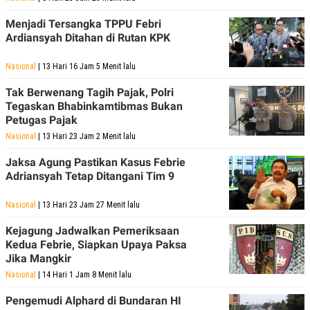
N
S
Menjadi Tersangka TPPU Febri
E
E
W
R
Ardiansyah Ditahan di Rutan KPK
S
E
S
M
Nasional
| 13 Hari 16 Jam 5 Menit lalu
E
O
T
N
U
I
Tak Berwenang Tagih Pajak, Polri
P
A
Tegaskan Bhabinkamtibmas Bukan
Petugas Pajak
A
K
D
I
Nasional
| 13 Hari 23 Jam 2 Menit lalu
V
L
A
Jaksa Agung Pastikan Kasus Febrie
S
K
Adriansyah Tetap Ditangani Tim 9
O
R
Nasional
| 13 Hari 23 Jam 27 Menit lalu
P
O
Kejagung Jadwalkan Pemeriksaan
R
A
Kedua Febrie, Siapkan Upaya Paksa
S
Jika Mangkir
I
Nasional
| 14 Hari 1 Jam 8 Menit lalu
K
N
I
A
​Pengemudi Alphard di Bundaran HI
L
T