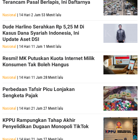
Terancam Pasal Berlapis, Ini Daftarnya
A
I
S
V
K
E
Nasional
| 14 Hari 2 Jam 53 Menit lalu
E
M
​Dude Harlino Serahkan Rp 5,25 M Di
E
N
Kasus Dana Syariah Indonesia, Ini
T
Update Aset DSI
E
Nasional
| 14 Hari 11 Jam 1 Menit lalu
R
I
A
Resmi! ​MK Putuskan Kuota Internet Milik
N
Konsumen Tak Boleh Hangus
L
E
Nasional
| 14 Hari 11 Jam 28 Menit lalu
S
T
Perbedaan Tafsir Picu Lonjakan
A
Sengketa Pajak
R
I
Nasional
| 14 Hari 21 Jam 27 Menit lalu
KANAL
KPPU Rampungkan Tahap Akhir
Penyelidikan Dugaan Monopoli TikTok
P
I
U
M
Nasional
| 14 Hari 21 Jam 27 Menit lalu