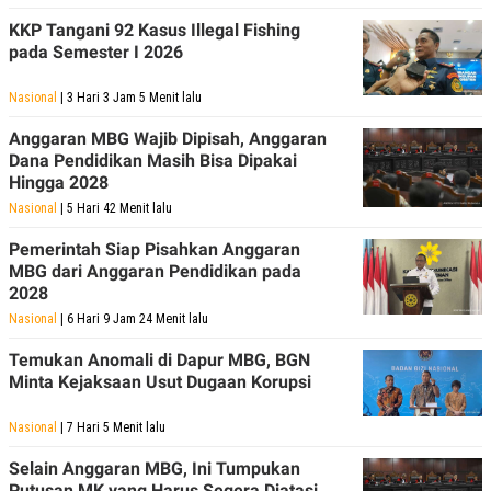
E
E
H
S
KKP Tangani 92 Kasus Illegal Fishing
A
T
pada Semester I 2026
T
Y
A
L
N
E
Nasional
| 3 Hari 3 Jam 5 Menit lalu
E
A
N
N
Anggaran MBG Wajib Dipisah, Anggaran
G
A
Dana Pendidikan Masih Bisa Dipakai
L
L
Hingga 2028
I
I
S
S
Nasional
| 5 Hari 42 Menit lalu
H
I
S
Pemerintah Siap Pisahkan Anggaran
E
K
MBG dari Anggaran Pendidikan pada
X
O
2028
E
L
Nasional
| 6 Hari 9 Jam 24 Menit lalu
C
O
U
M
T
Temukan Anomali di Dapur MBG, BGN
I
Minta Kejaksaan Usut Dugaan Korupsi
V
E
C
Nasional
| 7 Hari 5 Menit lalu
O
R
Selain Anggaran MBG, Ini Tumpukan
N
Putusan MK yang Harus Segera Diatasi