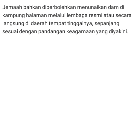
R
G
Jemaah bahkan diperbolehkan menunaikan dam di
S
I
O
O
kampung halaman melalui lembaga resmi atau secara
N
N
langsung di daerah tempat tinggalnya, sepanjang
A
A
L
L
sesuai dengan pandangan keagamaan yang diyakini.
F
I
N
A
N
C
E
Y
C
A
A
N
R
G
I
T
T
E
A
R
H
.
U
.
.
K
L
E
I
S
F