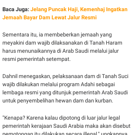
C
L
A
E
Baca Juga:
Jelang Puncak Haji, Kemenhaj Ingatkan
D
A
E
S
Jemaah Bayar Dam Lewat Jalur Resmi
M
E
Y
.
I
Sementara itu, ia membeberkan jemaah yang
D
meyakini dam wajib dilaksanakan di Tanah Haram
L
K
A
I
harus menunaikannya di Arab Saudi melalui jalur
N
N
G
E
resmi pemerintah setempat.
G
R
A
J
N
A
Dahnil menegaskan, pelaksanaan dam di Tanah Suci
A
E
N
M
wajib dilakukan melalui program Adahi sebagai
C
I
E
T
lembaga resmi yang ditunjuk pemerintah Arab Saudi
T
E
untuk penyembelihan hewan dam dan kurban.
A
N
K
E
A
"Kenapa? Karena kalau dipotong di luar jalur legal
P
D
A
V
pemerintah kerajaan Saudi Arabia maka akan disebut
P
E
E
R
pemotongan itu dilakukan secara illegal," ungkapnya.