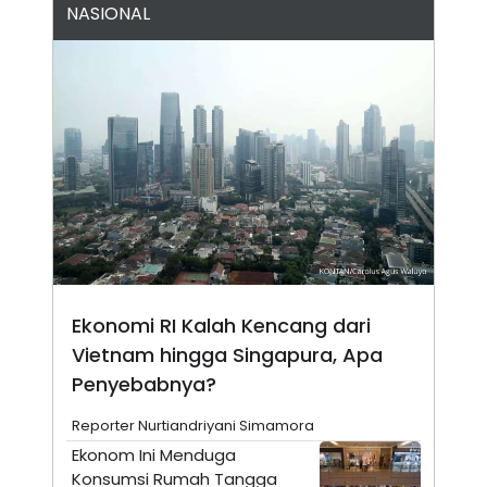
NASIONAL
N
S
E
E
W
R
S
E
S
M
E
O
T
N
U
I
P
A
A
K
D
I
V
L
A
S
K
O
R
Ekonomi RI Kalah Kencang dari
P
O
Vietnam hingga Singapura, Apa
R
A
Penyebabnya?
S
I
Reporter Nurtiandriyani Simamora
K
N
Ekonom Ini Menduga
I
A
L
T
Konsumsi Rumah Tangga