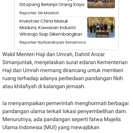
A
I
Ditopang Belanja Orang Kaya
S
V
K
E
Reporter Siti Masitoh
E
Investasi China Masuk
M
E
Madura, Kawasan Industri
N
Wiraraja Siap Dikembangkan
T
E
Reporter Nurtiandriyani Simamora
R
I
Wakil Menteri Haji dan Umrah, Dahnil Anzar
A
N
Simanjuntak, menjelaskan surat edaran Kementerian
L
Haji dan Umrah memang dirancang untuk memberi
E
S
ruang terhadap adanya perbedaan pandangan fikih
T
atau khilafiyah di kalangan jemaah.
A
R
I
Ia menyampaikan pemerintah menghormati berbagai
pandangan ulama terkait lokasi penyembelihan dam.
KANAL
Menurutnya, ada pandangan seperti fatwa Majelis
P
I
Ulama Indonesia (MUI) yang mewajibkan
U
M