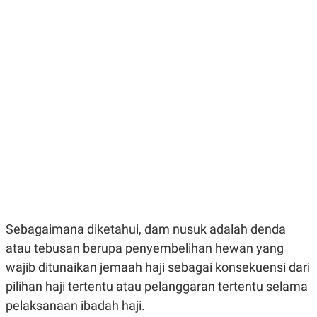
E
E
H
S
A
T
T
Y
A
L
N
E
E
A
N
N
G
A
L
L
I
I
S
S
H
I
S
E
K
X
O
E
L
C
O
U
M
Sebagaimana diketahui, dam nusuk adalah denda
T
I
atau tebusan berupa penyembelihan hewan yang
V
E
wajib ditunaikan jemaah haji sebagai konsekuensi dari
C
pilihan haji tertentu atau pelanggaran tertentu selama
O
R
pelaksanaan ibadah haji.
N