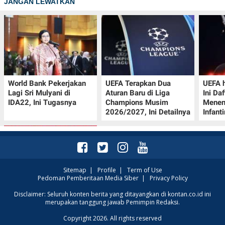
JANGAN LEWATKAN
World Bank Pekerjakan
UEFA Terapkan Dua
UEFA h
Lagi Sri Mulyani di
Aturan Baru di Liga
Ini Da
IDA22, Ini Tugasnya
Champions Musim
Menen
2026/2027, Ini Detailnya
Infant
Sitemap
|
Profile
|
Term of Use
Pedoman Pemberitaan Media Siber
|
Privacy Policy
Promo JSM Superindo
Disclaimer: Seluruh konten berita yang ditayangkan di kontan.co.id ini
merupakan tanggung jawab Pemimpin Redaksi.
7–9 Agustus 2026,
Minyak Goreng
Copyright 2026. All rights reserved
Rp37.900 hingga Buah