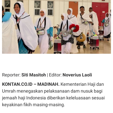
A
A
S
L
I
K
I
E
N
U
D
A
U
N
S
G
T
A
R
N
I
P
I
E
N
L
T
U
E
A
R
N
N
Reporter:
Siti Masitoh
| Editor:
Noverius Laoli
G
A
U
S
KONTAN.CO.ID – MADINAH.
Kementerian Haji dan
S
I
A
O
Umrah menegaskan pelaksanaan dam nusuk bagi
H
N
jemaah haji Indonesia diberikan keleluasaan sesuai
A
A
L
keyakinan fikih masing-masing.
P
R
E
E