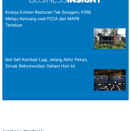
Kinerja Emiten Restoran Tak Seragam, FORE
Melaju Kencang saat PZZA dan MAPB
Tertekan
Net Sell Kembali Lagi, Jelang Akhir Pekan,
Simak Rekomendasi Saham Hari Ini