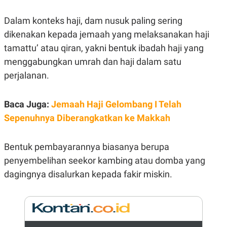
E
R
Dalam konteks haji, dam nusuk paling sering
F
B
O
U
dikenakan kepada jemaah yang melaksanakan haji
K
S
tamattu’ atau qiran, yakni bentuk ibadah haji yang
U
I
S
N
menggabungkan umrah dan haji dalam satu
E
S
perjalanan.
S
I
N
Baca Juga:
Jemaah Haji Gelombang I Telah
S
I
Sepenuhnya Diberangkatkan ke Makkah
G
H
T
Bentuk pembayarannya biasanya berupa
S
B
T
E
penyembelihan seekor kambing atau domba yang
O
L
dagingnya disalurkan kepada fakir miskin.
C
A
K
N
S
J
E
A
T
O
U
N
P