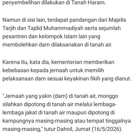
penyembelihan dilakukan di Tanah Haram.
S
A
A
G
T
E
D
S
Namun di sisi lain, terdapat pandangan dari Majelis
A
T
Tarjih dan Tajdid Muhammadiyah serta sejumlah
A
pesantren dan kelompok Islam lain yang
K
L
membolehkan dam dilaksanakan di tanah air.
O
I
N
P
T
S
A
U
Karena itu, kata dia, kementerian memberikan
N
S
T
kebebasan kepada jemaah untuk memilih
V
pelaksanaan dam sesuai keyakinan fikih yang dianut.
JARINGAN
"Jemaah yang yakin (dam) di tanah air, monggo
silahkan dipotong di tanah air melalui lembaga-
K
P
O
R
lembaga jakat di tanah air maupun dipotong di
N
E
T
S
kampungnya masing-masing atau tempat tinggalnya
A
S
masing-masing," tutur Dahnil, Jumat (16/5/2026).
N
R
A
E