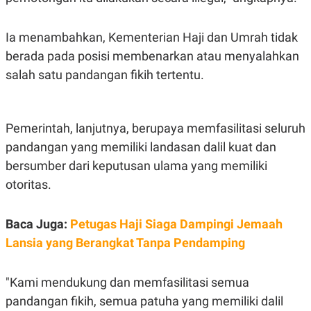
R
T
I
S
Ia menambahkan, Kementerian Haji dan Umrah tidak
I
N
berada pada posisi membenarkan atau menyalahkan
G
salah satu pandangan fikih tertentu.
K
G
M
E
D
Pemerintah, lanjutnya, berupaya memfasilitasi seluruh
I
pandangan yang memiliki landasan dalil kuat dan
A
.
bersumber dari keputusan ulama yang memiliki
I
D
otoritas.
Baca Juga:
Petugas Haji Siaga Dampingi Jemaah
SITEMAP
PROFILE
TERM
Lansia yang Berangkat Tanpa Pendamping
OF
USE
PEDOMAN
"Kami mendukung dan memfasilitasi semua
PEMBERITAAN
SIBER
pandangan fikih, semua patuha yang memiliki dalil
PRIVACY