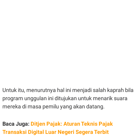
E
E
H
S
A
T
T
Y
A
L
N
E
E
A
N
N
G
A
L
L
I
I
S
S
H
I
S
E
K
X
O
E
L
C
O
Untuk itu, menurutnya hal ini menjadi salah kaprah bila
U
M
program unggulan ini ditujukan untuk menarik suara
T
I
mereka di masa pemilu yang akan datang.
V
E
C
O
Baca Juga:
Ditjen Pajak: Aturan Teknis Pajak
R
Transaksi Digital Luar Negeri Segera Terbit
N