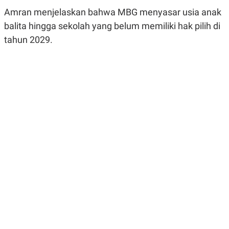
R
G
Amran menjelaskan bahwa MBG menyasar usia anak
S
I
O
O
balita hingga sekolah yang belum memiliki hak pilih di
N
N
tahun 2029.
A
A
L
L
F
I
N
A
N
C
E
Y
C
A
A
N
R
G
I
T
T
E
A
R
H
.
U
.
.
K
L
E
I
S
F