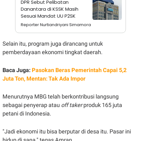
DPR Sebut Pelibatan
A
I
S
V
Danantara di KSSK Masih
K
E
Sesuai Mandat UU P2SK
E
M
Reporter Nurtiandriyani Simamora
E
N
T
E
Selain itu, program juga dirancang untuk
R
pemberdayaan ekonomi tingkat daerah.
I
A
N
Baca Juga:
Pasokan Beras Pemerintah Capai 5,2
L
E
Juta Ton, Mentan: Tak Ada Impor
S
T
A
Menurutnya MBG telah berkontribusi langsung
R
I
sebagai penyerap atau
off taker
produk 165 juta
petani di Indonesia.
KANAL
"Jadi ekonomi itu bisa berputar di desa itu. Pasar ini
P
I
U
M
hidup di sana," tegas Amran.