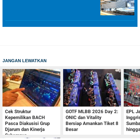
JANGAN LEWATKAN
Cek Struktur
GOTF MLBB 2026 Day 2:
EPL J
Kepemilikan BACH
ONIC dan Vitality
Inggri
Pasca Diakusisi Grup
Bersiap Amankan Tiket 8
Sumba
Djarum dan Kinerja
Besar
hingg
Sahamnya