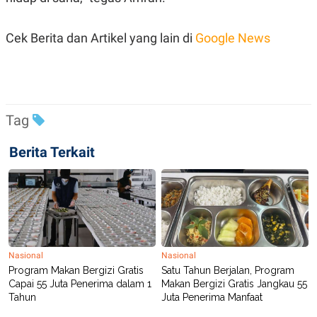
S
A
A
G
T
E
Cek Berita dan Artikel yang lain di
Google News
D
S
A
T
A
K
L
O
I
N
P
Tag
T
S
A
U
N
S
Berita Terkait
T
V
JARINGAN
K
P
O
R
Nasional
Nasional
N
E
Program Makan Bergizi Gratis
Satu Tahun Berjalan, Program
T
S
Capai 55 Juta Penerima dalam 1
Makan Bergizi Gratis Jangkau 55
A
S
Tahun
Juta Penerima Manfaat
N
R
A
E