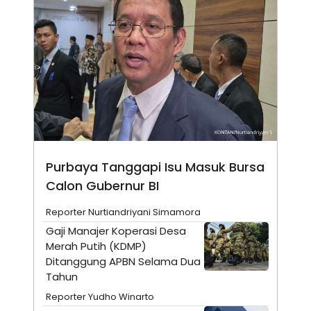
N
S
E
E
W
R
S
E
S
M
E
O
T
N
U
I
P
A
A
K
D
I
V
L
A
S
Purbaya Tanggapi Isu Masuk Bursa
K
Calon Gubernur BI
O
R
P
Reporter Nurtiandriyani Simamora
O
Gaji Manajer Koperasi Desa
R
A
Merah Putih (KDMP)
S
Ditanggung APBN Selama Dua
I
Tahun
K
N
I
A
Reporter Yudho Winarto
L
T