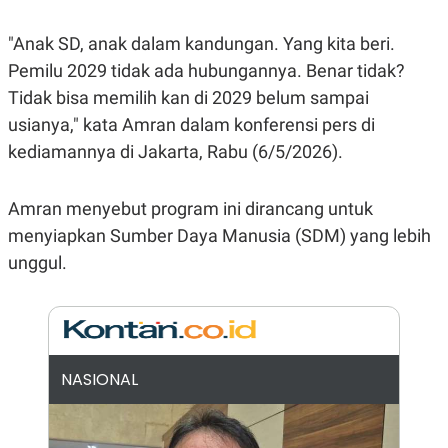
E
R
"Anak SD, anak dalam kandungan. Yang kita beri.
F
B
O
U
Pemilu 2029 tidak ada hubungannya. Benar tidak?
K
S
U
I
Tidak bisa memilih kan di 2029 belum sampai
S
N
usianya," kata Amran dalam konferensi pers di
E
S
kediamannya di Jakarta, Rabu (6/5/2026).
S
I
N
Amran menyebut program ini dirancang untuk
S
I
menyiapkan Sumber Daya Manusia (SDM) yang lebih
G
H
unggul.
T
S
B
T
E
O
L
C
A
K
N
S
J
NASIONAL
E
A
T
O
U
N
P