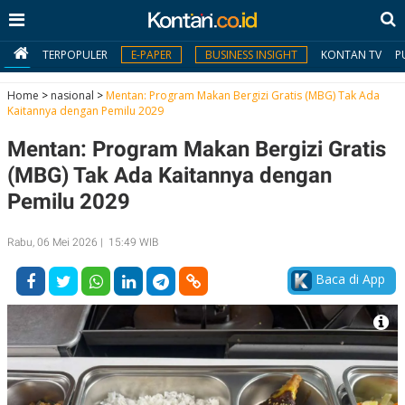
TERPOPULER
E-PAPER
BUSINESS INSIGHT
KONTAN TV
P
Home
>
nasional
>
Mentan: Program Makan Bergizi Gratis (MBG) Tak Ada
Kaitannya dengan Pemilu 2029
MY
Mentan: Program Makan Bergizi Gratis
KONTAN
(MBG) Tak Ada Kaitannya dengan
Daftar
Pemilu 2029
Masuk
Rabu, 06 Mei 2026 | 15:49 WIB
Baca di App
BERITA
I
N
N
A
V
S
E
I
S
O
T
N