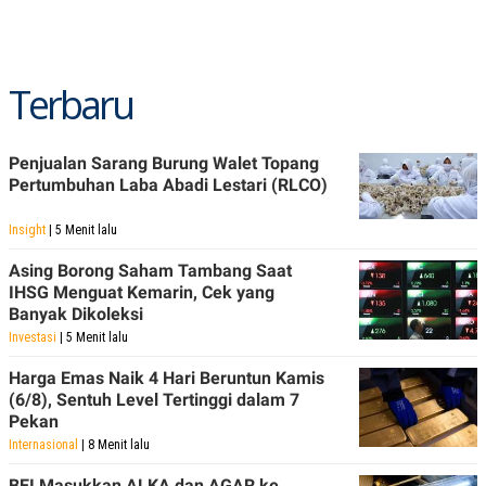
R
T
I
S
I
N
Terbaru
G
K
G
M
Penjualan Sarang Burung Walet Topang
E
Pertumbuhan Laba Abadi Lestari (RLCO)
D
I
A
Insight
| 5 Menit lalu
.
I
Asing Borong Saham Tambang Saat
D
IHSG Menguat Kemarin, Cek yang
Banyak Dikoleksi
Investasi
| 5 Menit lalu
SITEMAP
PROFILE
TERM
Harga Emas Naik 4 Hari Beruntun Kamis
OF
USE
(6/8), Sentuh Level Tertinggi dalam 7
Pekan
PEDOMAN
PEMBERITAAN
Internasional
| 8 Menit lalu
SIBER
PRIVACY
BEI Masukkan ALKA dan AGAR ke