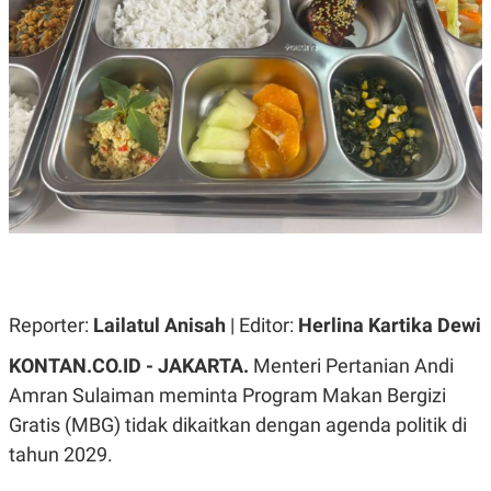
A
A
S
L
I
K
I
E
N
U
D
A
U
N
S
G
T
A
R
N
I
P
I
E
N
L
T
U
E
A
R
N
N
Reporter:
Lailatul Anisah
| Editor:
Herlina Kartika Dewi
G
A
U
S
KONTAN.CO.ID - JAKARTA.
Menteri Pertanian Andi
S
I
A
O
Amran Sulaiman meminta Program Makan Bergizi
H
N
Gratis (MBG) tidak dikaitkan dengan agenda politik di
A
A
L
tahun 2029.
P
R
E
E