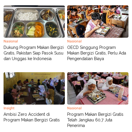
C
L
A
E
D
A
E
S
M
E
Y
.
I
D
Nasional
Nasional
L
K
A
I
Dukung Program Makan Bergizi
OECD Singgung Program
N
N
Gratis, Pakistan Siap Pasok Susu
Makan Bergizi Gratis, Perlu Ada
G
E
dan Unggas ke Indonesia
Pengendalian Biaya
G
R
A
J
N
A
A
E
N
M
C
I
E
T
T
E
A
N
K
Insight
Nasional
E
A
Ambisi Zero Accident di
Program Makan Bergizi Gratis
P
D
Program Makan Bergizi Gratis
Telah Jangkau 60,7 Juta
A
V
P
E
Penerima
E
R