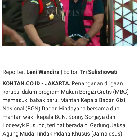
A
A
S
L
I
K
I
E
N
U
D
A
U
N
S
G
T
A
R
N
I
P
I
E
N
Reporter:
Leni Wandira
| Editor:
Tri Sulistiowati
L
T
U
E
KONTAN.CO.ID - JAKARTA.
Penanganan dugaan
A
R
N
N
korupsi dalam program Makan Bergizi Gratis (MBG)
G
A
memasuki babak baru. Mantan Kepala Badan Gizi
U
S
S
I
Nasional (BGN) Dadan Hindayana bersama dua
A
O
H
N
mantan wakil kepala BGN, Sonny Sonjaya dan
A
A
Lodewyk Pusung, terlihat berada di Gedung Jaksa
L
Agung Muda Tindak Pidana Khusus (Jampidsus)
P
R
E
E