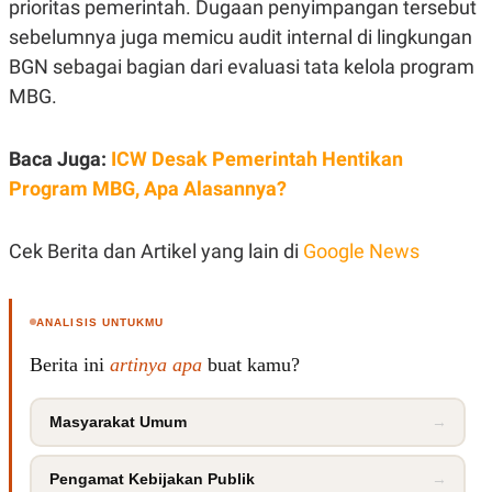
prioritas pemerintah. Dugaan penyimpangan tersebut
C
L
A
E
sebelumnya juga memicu audit internal di lingkungan
D
A
E
S
BGN sebagai bagian dari evaluasi tata kelola program
M
E
Y
.
MBG.
I
D
Baca Juga:
ICW Desak Pemerintah Hentikan
L
K
A
I
Program MBG, Apa Alasannya?
N
N
G
E
G
R
A
J
Cek Berita dan Artikel yang lain di
Google News
N
A
A
E
N
M
C
I
ANALISIS UNTUKMU
E
T
T
E
Berita ini
artinya apa
buat kamu?
A
N
K
E
A
Masyarakat Umum
→
P
D
A
V
P
E
Pengamat Kebijakan Publik
→
E
R