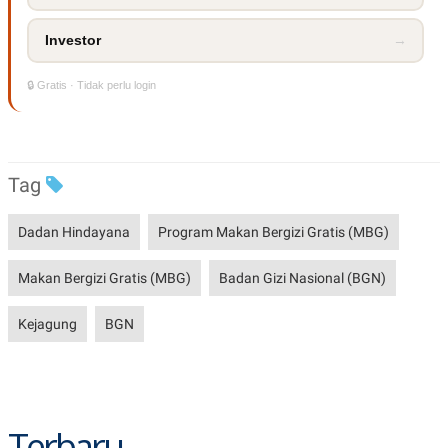
R
T
I
S
Investor
→
I
N
🔒 Gratis · Tidak perlu login
G
K
G
M
E
D
Tag
I
A
.
Dadan Hindayana
Program Makan Bergizi Gratis (MBG)
I
D
Makan Bergizi Gratis (MBG)
Badan Gizi Nasional (BGN)
Kejagung
BGN
SITEMAP
PROFILE
TERM
OF
USE
PEDOMAN
PEMBERITAAN
SIBER
Terbaru
PRIVACY