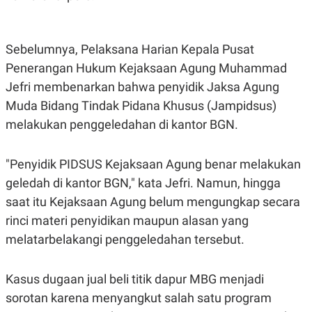
S
A
A
G
T
E
D
S
Sebelumnya, Pelaksana Harian Kepala Pusat
A
T
Penerangan Hukum Kejaksaan Agung Muhammad
A
Jefri membenarkan bahwa penyidik Jaksa Agung
K
L
O
I
Muda Bidang Tindak Pidana Khusus (Jampidsus)
N
P
T
S
melakukan penggeledahan di kantor BGN.
A
U
N
S
T
"Penyidik PIDSUS Kejaksaan Agung benar melakukan
V
geledah di kantor BGN," kata Jefri. Namun, hingga
saat itu Kejaksaan Agung belum mengungkap secara
JARINGAN
rinci materi penyidikan maupun alasan yang
K
P
melatarbelakangi penggeledahan tersebut.
O
R
N
E
T
S
Kasus dugaan jual beli titik dapur MBG menjadi
A
S
N
R
sorotan karena menyangkut salah satu program
A
E