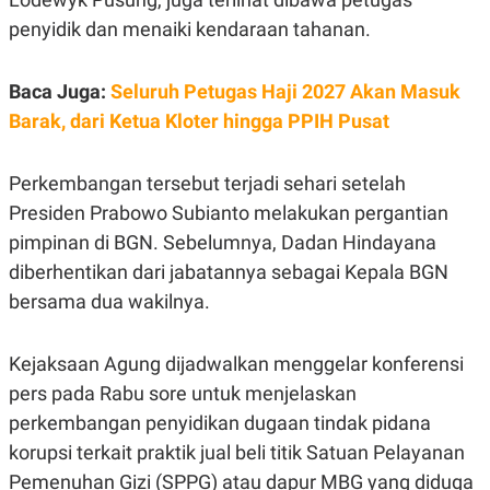
E
R
penyidik dan menaiki kendaraan tahanan.
F
B
O
U
K
S
Baca Juga:
Seluruh Petugas Haji 2027 Akan Masuk
U
I
Barak, dari Ketua Kloter hingga PPIH Pusat
S
N
E
S
S
Perkembangan tersebut terjadi sehari setelah
I
N
Presiden Prabowo Subianto melakukan pergantian
S
pimpinan di BGN. Sebelumnya, Dadan Hindayana
I
G
diberhentikan dari jabatannya sebagai Kepala BGN
H
T
bersama dua wakilnya.
S
B
T
E
O
L
Kejaksaan Agung dijadwalkan menggelar konferensi
C
A
pers pada Rabu sore untuk menjelaskan
K
N
S
J
perkembangan penyidikan dugaan tindak pidana
E
A
T
O
korupsi terkait praktik jual beli titik Satuan Pelayanan
U
N
Pemenuhan Gizi (SPPG) atau dapur MBG yang diduga
P