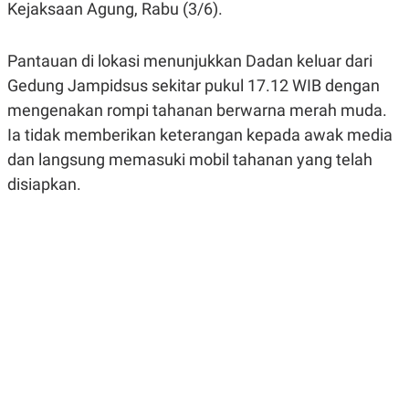
Kejaksaan Agung, Rabu (3/6).
R
G
S
I
O
O
N
N
Pantauan di lokasi menunjukkan Dadan keluar dari
A
A
Gedung Jampidsus sekitar pukul 17.12 WIB dengan
L
L
F
mengenakan rompi tahanan berwarna merah muda.
I
N
Ia tidak memberikan keterangan kepada awak media
A
dan langsung memasuki mobil tahanan yang telah
N
C
disiapkan.
E
Y
C
A
A
N
R
G
I
T
T
E
A
R
H
.
U
.
.
K
L
E
I
S
F