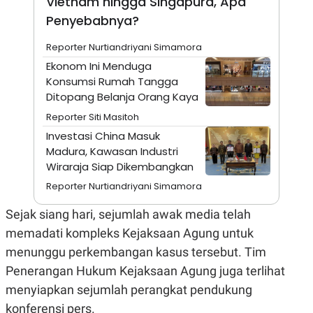
Vietnam hingga Singapura, Apa
A
I
S
V
Penyebabnya?
K
E
E
Reporter Nurtiandriyani Simamora
M
E
Ekonom Ini Menduga
N
Konsumsi Rumah Tangga
T
E
Ditopang Belanja Orang Kaya
R
Reporter Siti Masitoh
I
A
Investasi China Masuk
N
Madura, Kawasan Industri
L
Wiraraja Siap Dikembangkan
E
S
Reporter Nurtiandriyani Simamora
T
A
Sejak siang hari, sejumlah awak media telah
R
I
memadati kompleks Kejaksaan Agung untuk
menunggu perkembangan kasus tersebut. Tim
KANAL
Penerangan Hukum Kejaksaan Agung juga terlihat
menyiapkan sejumlah perangkat pendukung
P
I
U
M
konferensi pers.