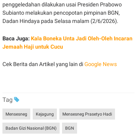
S
A
penggeledahan dilakukan usai Presiden Prabowo
A
G
T
E
Subianto melakukan pencopotan pimpinan BGN,
D
S
Dadan Hindaya pada Selasa malam (2/6/2026).
A
T
A
Baca Juga:
Kala Boneka Unta Jadi Oleh-Oleh Incaran
K
L
O
I
Jemaah Haji untuk Cucu
N
P
T
S
A
U
Cek Berita dan Artikel yang lain di
Google News
N
S
T
V
JARINGAN
Tag
K
P
O
R
N
E
Mensesneg
Kejagung
Mensesneg Prasetyo Hadi
T
S
A
S
Badan Gizi Nasional (BGN)
BGN
N
R
A
E