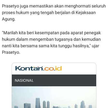
E
R
Prasetyo juga memastikan akan menghormati seluruh
F
B
proses hukum yang tengah berjalan di Kejaksaan
O
U
Agung.
K
S
U
I
S
N
E
"Marilah kita beri kesempatan pada aparat penegak
S
S
hukum dalam mengemban tugasnya dan kemudian
I
nanti kita bersama sama kita tunggu hasilnya," ujar
N
S
Prasetyo.
I
G
H
T
S
B
T
E
O
L
NASIONAL
C
A
K
N
S
J
E
A
T
O
U
N
P