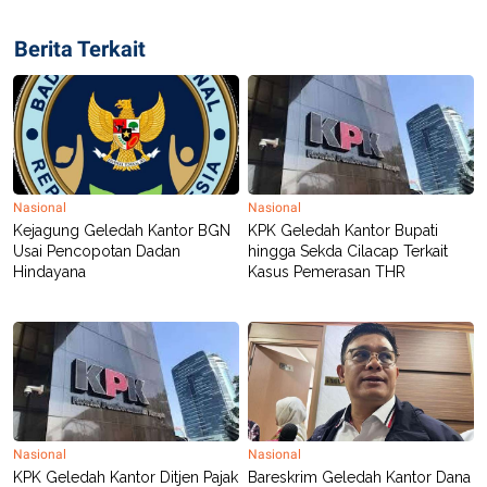
C
L
A
E
D
A
Berita Terkait
E
S
M
E
Y
.
I
D
L
K
A
I
N
N
G
E
Nasional
Nasional
G
R
Kejagung Geledah Kantor BGN
KPK Geledah Kantor Bupati
A
J
Usai Pencopotan Dadan
hingga Sekda Cilacap Terkait
N
A
Hindayana
Kasus Pemerasan THR
A
E
N
M
C
I
E
T
T
E
A
N
K
E
A
P
D
A
V
Nasional
Nasional
P
E
KPK Geledah Kantor Ditjen Pajak
Bareskrim Geledah Kantor Dana
E
R