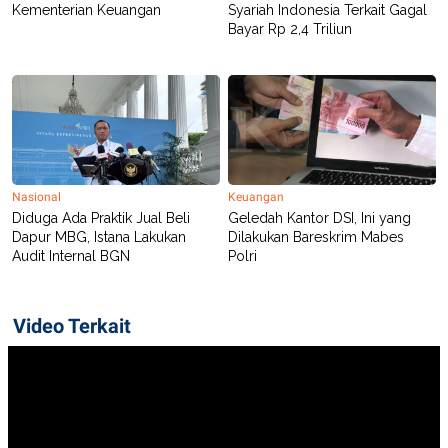
R
T
Kementerian Keuangan
Syariah Indonesia Terkait Gagal
I
Bayar Rp 2,4 Triliun
S
I
N
G
K
G
M
E
D
I
Nasional
Keuangan
A
Diduga Ada Praktik Jual Beli
Geledah Kantor DSI, Ini yang
.
Dapur MBG, Istana Lakukan
Dilakukan Bareskrim Mabes
I
Audit Internal BGN
Polri
D
Video Terkait
SITEMAP
PROFILE
TERM
OF
USE
PEDOMAN
PEMBERITAAN
SIBER
PRIVACY