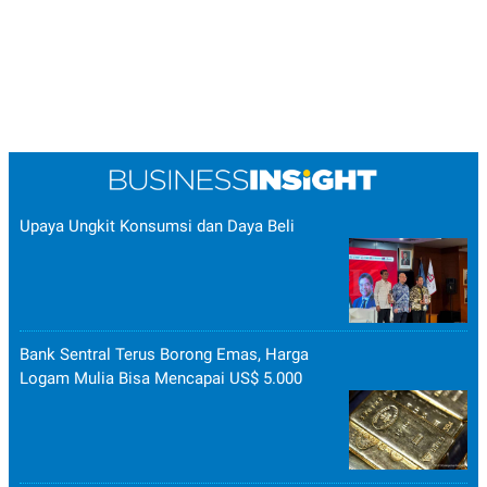
Upaya Ungkit Konsumsi dan Daya Beli
Bank Sentral Terus Borong Emas, Harga
Logam Mulia Bisa Mencapai US$ 5.000