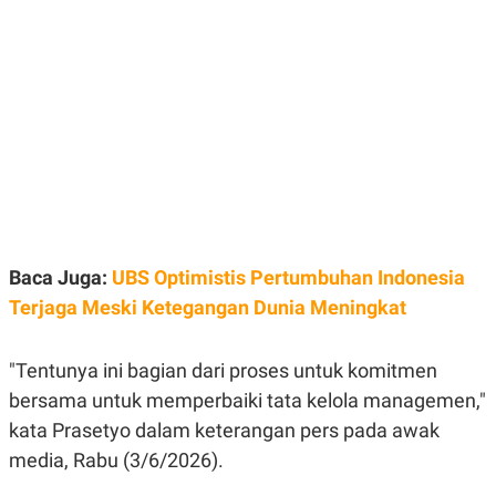
E
E
H
S
A
T
T
Y
A
L
N
E
E
A
N
N
G
A
L
L
I
I
S
S
H
I
S
E
K
Baca Juga:
UBS Optimistis Pertumbuhan Indonesia
X
O
Terjaga Meski Ketegangan Dunia Meningkat
E
L
C
O
U
M
T
"Tentunya ini bagian dari proses untuk komitmen
I
V
bersama untuk memperbaiki tata kelola managemen,"
E
kata Prasetyo dalam keterangan pers pada awak
C
O
media, Rabu (3/6/2026).
R
N