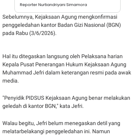
A
I
Reporter Nurtiandriyani Simamora
S
V
K
E
Sebelumnya, Kejaksaan Agung mengkonfirmasi
E
M
penggeledahan kantor Badan Gizi Nasional (BGN)
E
N
pada Rabu (3/6/2026).
T
E
R
I
A
Hal itu ditegaskan langsung oleh Pelaksana harian
N
Kepala Pusat Penerangan Hukum Kejaksaan Agung
L
Muhammad Jefri dalam keterangan resmi pada awak
E
S
media.
T
A
R
I
"Penyidik PIDSUS Kejaksaan Agung benar melakukan
geledah di kantor BGN," kata Jefri.
KANAL
Walau begitu, Jefri belum menegaskan detil yang
P
I
melatarbelakangi penggeledahan ini. Namun
U
M