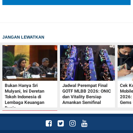
JANGAN LEWATKAN
Bukan Hanya Sri
Jadwal Perempat Final
Cek K
Mulyani, Ini Deretan
GOTF MLBB 2026: ONIC
Mobil
Tokoh Indonesia di
dan Vitality Bersiap
2026:
Lembaga Keuangan
Amankan Semifinal
Gems G
Dunia