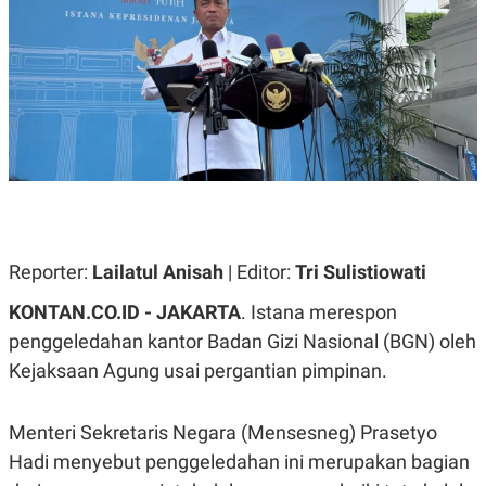
A
A
S
L
I
K
I
E
N
U
D
A
U
N
S
G
T
A
R
N
I
P
I
E
N
L
T
Reporter:
Lailatul Anisah
| Editor:
Tri Sulistiowati
U
E
A
R
KONTAN.CO.ID - JAKARTA
. Istana merespon
N
N
G
A
penggeledahan kantor Badan Gizi Nasional (BGN) oleh
U
S
S
I
Kejaksaan Agung usai pergantian pimpinan.
A
O
H
N
A
A
Menteri Sekretaris Negara (Mensesneg) Prasetyo
L
Hadi menyebut penggeledahan ini merupakan bagian
P
R
E
E