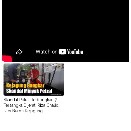
POLICY
Skandal Petral Terbongkar! 7
Tersangka Dijerat, Riza Chalid
Jadi Buron Kejagung