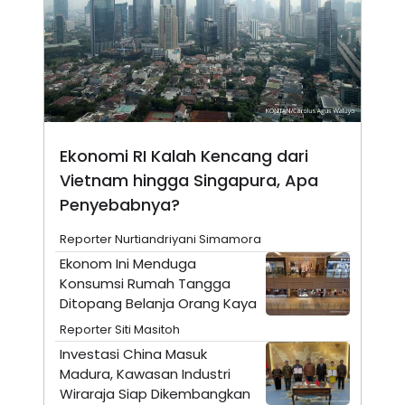
N
S
E
E
W
R
S
E
S
M
E
O
T
N
U
I
P
A
Ekonomi RI Kalah Kencang dari
A
K
D
I
Vietnam hingga Singapura, Apa
V
L
A
Penyebabnya?
S
K
Reporter Nurtiandriyani Simamora
O
R
Ekonom Ini Menduga
P
Konsumsi Rumah Tangga
O
R
Ditopang Belanja Orang Kaya
A
Reporter Siti Masitoh
S
I
Investasi China Masuk
K
N
Madura, Kawasan Industri
I
A
Wiraraja Siap Dikembangkan
L
T