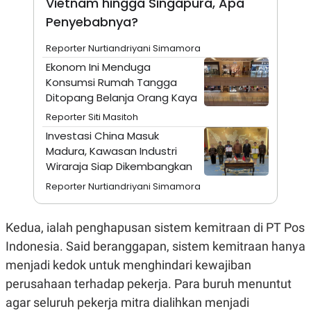
Vietnam hingga Singapura, Apa
A
I
S
V
Penyebabnya?
K
E
E
Reporter Nurtiandriyani Simamora
M
E
Ekonom Ini Menduga
N
Konsumsi Rumah Tangga
T
E
Ditopang Belanja Orang Kaya
R
I
Reporter Siti Masitoh
A
Investasi China Masuk
N
Madura, Kawasan Industri
L
Wiraraja Siap Dikembangkan
E
S
Reporter Nurtiandriyani Simamora
T
A
R
I
Kedua, ialah penghapusan sistem kemitraan di PT Pos
Indonesia. Said beranggapan, sistem kemitraan hanya
KANAL
menjadi kedok untuk menghindari kewajiban
perusahaan terhadap pekerja. Para buruh menuntut
P
I
agar seluruh pekerja mitra dialihkan menjadi
U
M