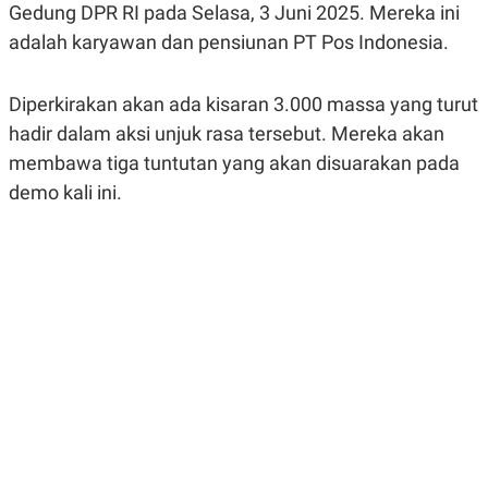
Gedung DPR RI pada Selasa, 3 Juni 2025. Mereka ini
R
G
S
I
adalah karyawan dan pensiunan PT Pos Indonesia.
O
O
N
N
A
A
L
L
Diperkirakan akan ada kisaran 3.000 massa yang turut
F
hadir dalam aksi unjuk rasa tersebut. Mereka akan
I
N
membawa tiga tuntutan yang akan disuarakan pada
A
N
demo kali ini.
C
E
Y
C
A
A
N
R
G
I
T
T
E
A
R
H
.
U
.
.
K
L
E
I
S
F