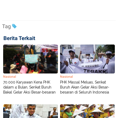
C
L
A
E
D
A
E
S
M
E
Y
.
Tag
I
D
Berita Terkait
L
K
A
I
N
N
G
E
G
R
A
J
N
A
A
E
N
M
C
I
Nasional
Nasional
E
T
70.000 Karyawan Kena PHK
PHK Massal Meluas, Serikat
T
E
dalam 4 Bulan, Serikat Buruh
Buruh Akan Gelar Aksi Besar-
A
N
K
Bakal Gelar Aksi Besar-besaran
besaran di Seluruh Indonesia
E
A
P
D
A
V
P
E
E
R