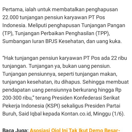
E
R
Pertama, ialah untuk membatalkan penghapusan
F
B
22.000 tunjangan pensiun karyawan PT Pos
O
U
K
S
Indonesia. Meliputi penghapusan Tunjangan Pangan
U
I
(TP), Tunjangan Perbaikan Penghasilan (TPP),
S
N
E
Sumbangan Iuran BPJS Kesehatan, dan uang kuka.
S
S
I
N
“Hak tunjangan pensiun karyawan PT Pos ada 22 ribu
S
tunjangan. Tunjangan ya, bukan uang pensiun.
I
G
Tunjangan pensiunnya, seperti tunjangan makan,
H
T
tunjangan kesehatan, itu dihapus. Sehingga membuat
S
B
pendapatan uang pensiunnya berkurang hingga Rp
T
E
O
L
200-300 ribu,” terang Presiden Konfederasi Serikat
C
A
Pekerja Indonesia (KSPI) sekaligus Presiden Partai
K
N
S
J
Buruh, Said Iqbal kepada Kontan.co.id, Minggu (1/6).
E
A
T
O
U
N
Baca Juga:
Asosiasi Ojol Ini Tak Ikut Demo Besar-
P