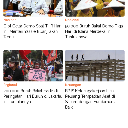
R
T
I
S
I
Nasional
Nasional
N
G
Ojol Gelar Demo Soal THR Hari
50.000 Buruh Bakal Demo Tiga
Ini, Menteri Yassierli Janji akan
Hari di Istana Merdeka, Ini
K
Temui
Tuntutannya
G
M
E
D
I
A
.
I
D
Regional
Keuangan
200.000 Buruh Bakal Hadir di
BPJS Ketenagakerjaan Lihat
SITEMAP
PROFILE
TERM
Peringatan Hari Buruh di Jakarta,
Peluang Tempatkan Aset di
OF
Ini Tuntutannya
Saham dengan Fundamental
USE
Baik
PEDOMAN
PEMBERITAAN
SIBER
PRIVACY