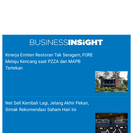
Kinerja Emiten Restoran Tak Seragam, FORE
Melaju Kencang saat PZZA dan MAPB
Tertekan
Net Sell Kembali Lagi, Jelang Akhir Pekan,
Simak Rekomendasi Saham Hari Ini