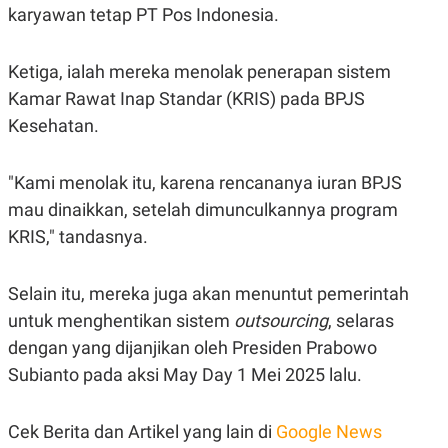
S
A
karyawan tetap PT Pos Indonesia.
A
G
T
E
D
S
A
Ketiga, ialah mereka menolak penerapan sistem
T
Kamar Rawat Inap Standar (KRIS) pada BPJS
A
Kesehatan.
K
L
O
I
N
P
T
S
"Kami menolak itu, karena rencananya iuran BPJS
A
U
N
S
mau dinaikkan, setelah dimunculkannya program
T
KRIS," tandasnya.
V
Selain itu, mereka juga akan menuntut pemerintah
JARINGAN
untuk menghentikan sistem
outsourcing
, selaras
K
P
dengan yang dijanjikan oleh Presiden Prabowo
O
R
N
E
Subianto pada aksi May Day 1 Mei 2025 lalu.
T
S
A
S
N
R
Cek Berita dan Artikel yang lain di
Google News
A
E