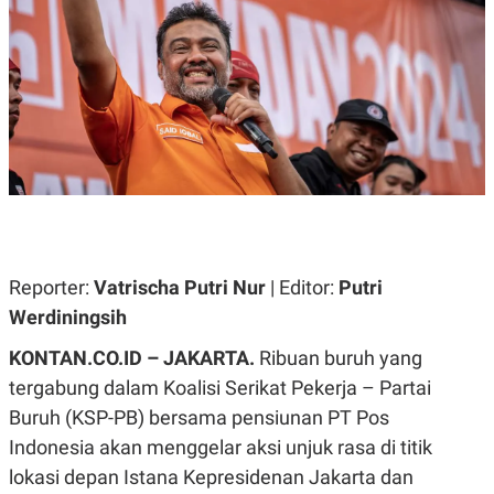
A
A
S
L
I
K
I
E
N
U
D
A
U
N
S
G
T
A
R
N
I
P
I
E
N
L
T
Reporter:
Vatrischa Putri Nur
| Editor:
Putri
U
E
A
R
Werdiningsih
N
N
G
A
KONTAN.CO.ID – JAKARTA
.
Ribuan buruh yang
U
S
S
I
tergabung dalam Koalisi Serikat Pekerja – Partai
A
O
H
N
Buruh (KSP-PB) bersama pensiunan PT Pos
A
A
L
Indonesia akan menggelar aksi unjuk rasa di titik
P
R
lokasi depan Istana Kepresidenan Jakarta dan
E
E