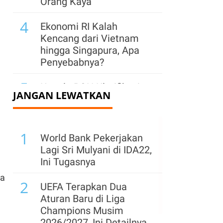
Orang Kaya
4
Ekonomi RI Kalah
Kencang dari Vietnam
hingga Singapura, Apa
Penyebabnya?
5
Kepala BGN Klarifikasi
JANGAN LEWATKAN
Isu Bakal Buka 13.000
Dapur MBG
6
1
Jaga Momentum
World Bank Pekerjakan
Pertumbuhan Ekonomi
Lagi Sri Mulyani di IDA22,
Semester II, Pemerintah
Ini Tugasnya
Siapkan Stimulus Rp
ya
2
26,34 T
UEFA Terapkan Dua
Aturan Baru di Liga
7
Investasi China Masuk
Champions Musim
Madura, Kawasan
2026/2027, Ini Detailnya