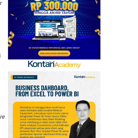
r
Ini Daftar Pihak yang
Menentang Gianni
Infantino
7
Krisis Migrasi Ancam
Status Maroko sebagai
Tuan Rumah Piala Dunia
i
2030
8
Promo Super Hemat
Indomaret 6–19 Agustus
2026, Diskon Kebutuhan
Rumah hingga 40%
9
Jadwal Persija vs Arema
re
FC Perebutan Juara 3
Piala Presiden 2026,
Kick-off Sore Ini