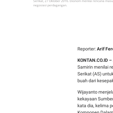
Serikat, 27 Oktober 2016. Ekonom menilai rencana masu
negosiasi perdagangan.
Reporter:
Arif Fer
KONTAN.CO.ID –
Samirin menilai 
Serikat (AS) unt
buah dari kesepa
Wijayanto menjel
kekayaan Sumber 
kata dia, kelima 
Komponen Dalam N