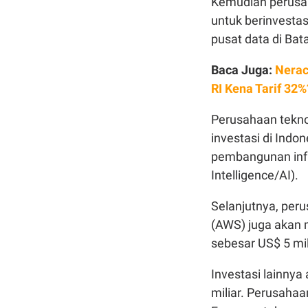
Kemudian perusah
untuk berinvestas
pusat data di Bat
Baca Juga:
Nerac
RI Kena Tarif 32%
Perusahaan tekno
investasi di Indon
pembangunan infra
Intelligence/AI).
Selanjutnya, pe
(AWS) juga akan
sebesar US$ 5 mili
Investasi lainnya
miliar. Perusaha