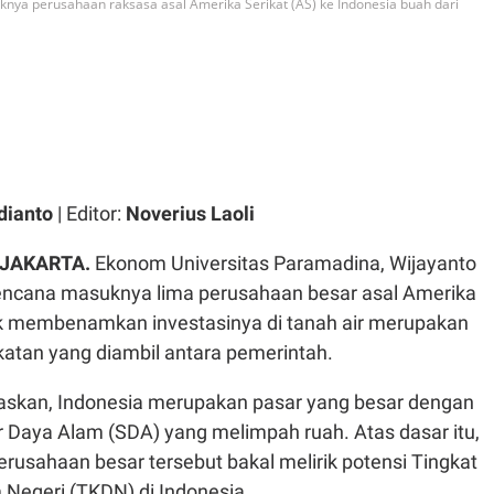
knya perusahaan raksasa asal Amerika Serikat (AS) ke Indonesia buah dari
dianto
| Editor:
Noverius Laoli
 JAKARTA.
Ekonom Universitas Paramadina, Wijayanto
rencana masuknya lima perusahaan besar asal Amerika
uk membenamkan investasinya di tanah air merupakan
katan yang diambil antara pemerintah.
askan, Indonesia merupakan pasar yang besar dengan
Daya Alam (SDA) yang melimpah ruah. Atas dasar itu,
perusahaan besar tersebut bakal melirik potensi Tingkat
egeri (TKDN) di Indonesia.