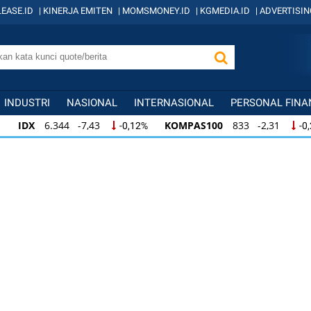
EASE.ID
|
KINERJA EMITEN
|
MOMSMONEY.ID
|
KGMEDIA.ID
|
ADVERTISIN
INDUSTRI
NASIONAL
INTERNASIONAL
PERSONAL FINA
IDX
6.344 -7,43
KOMPAS100
833 -2,31
-0,12%
-0
IDX
6.344 -7,43
KOMPAS100
833 -2,31
-0,12%
-0,
KOMPAS100
833 -2,31
LQ45
631 -3,13
-0,28%
-0,