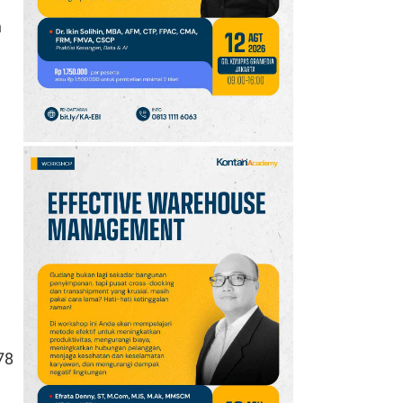
10
Intip Prakiraan Cuaca
n
Sumsel Kamis (6/8):
Hujan Ringan
Mendominasi, Siapkan
Payung!
78