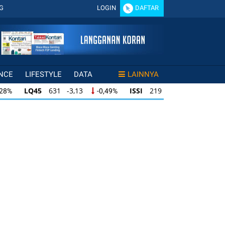
G
LOGIN
DAFTAR
NCE
LIFESTYLE
DATA
LAINNYA
LQ45
631 -3,13
ISSI
219 -0,63
,28%
-0,49%
-0,29%
LQ45
631 -3,13
ISSI
219 -0,63
28%
-0,49%
-0,29%
ISSI
219 -0,63
IDX30
354 -1,64
49%
-0,29%
-0,46%