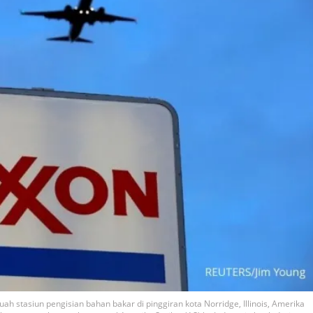
ah stasiun pengisian bahan bakar di pinggiran kota Norridge, Illinois, Amerika