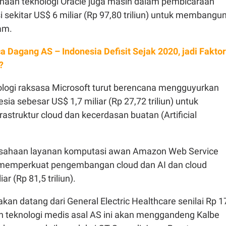
aan teknologi Oracle juga masih dalam pembicaraan
i sekitar US$ 6 miliar (Rp 97,80 triliun) untuk membangu
am.
a Dagang AS – Indonesia Defisit Sejak 2020, jadi Faktor
?
logi raksasa Microsoft turut berencana mengguyurkan
esia sebesar US$ 1,7 miliar (Rp 27,72 triliun) untuk
struktur cloud dan kecerdasan buatan (Artificial
rusahaan layanan komputasi awan Amazon Web Service
 memperkuat pengembangan cloud dan AI dan cloud
ar (Rp 81,5 triliun).
 akan datang dari General Electric Healthcare senilai Rp 1
an teknologi medis asal AS ini akan menggandeng Kalbe