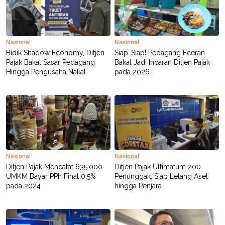
C
L
A
E
D
A
E
S
M
E
Y
.
Nasional
Nasional
I
Bidik Shadow Economy, Ditjen
Siap-Siap! Pedagang Eceran
D
Pajak Bakal Sasar Pedagang
Bakal Jadi Incaran Ditjen Pajak
L
K
Hingga Pengusaha Nakal
pada 2026
A
I
N
N
G
E
G
R
A
J
N
A
A
E
N
M
C
I
E
T
Nasional
Nasional
T
E
Ditjen Pajak Mencatat 635.000
Ditjen Pajak Ultimatum 200
A
N
K
UMKM Bayar PPh Final 0,5%
Penunggak, Siap Lelang Aset
pada 2024
hingga Penjara
E
A
P
D
A
V
P
E
E
R