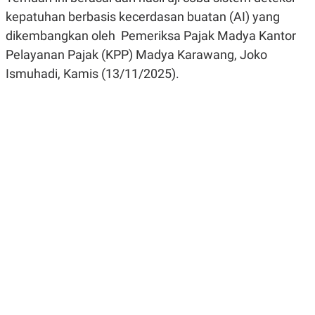
R
G
kepatuhan berbasis kecerdasan buatan (AI) yang
S
I
O
O
dikembangkan oleh Pemeriksa Pajak Madya Kantor
N
N
Pelayanan Pajak (KPP) Madya Karawang, Joko
A
A
L
L
Ismuhadi, Kamis (13/11/2025).
F
I
N
A
N
C
E
Y
C
A
A
N
R
G
I
T
T
E
A
R
H
.
U
.
.
K
L
E
I
S
F