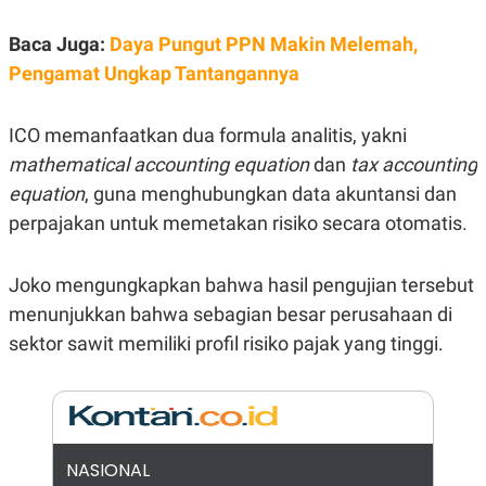
E
R
Baca Juga:
Daya Pungut PPN Makin Melemah,
F
B
O
U
Pengamat Ungkap Tantangannya
K
S
U
I
S
N
ICO memanfaatkan dua formula analitis, yakni
E
S
mathematical accounting equation
dan
tax accounting
S
I
equation
, guna menghubungkan data akuntansi dan
N
perpajakan untuk memetakan risiko secara otomatis.
S
I
G
H
Joko mengungkapkan bahwa hasil pengujian tersebut
T
menunjukkan bahwa sebagian besar perusahaan di
S
B
T
E
sektor sawit memiliki profil risiko pajak yang tinggi.
O
L
C
A
K
N
S
J
E
A
T
O
U
N
NASIONAL
P