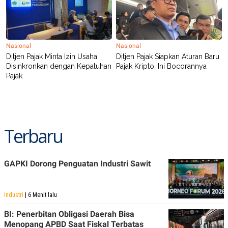
R
T
I
S
I
N
G
Nasional
Nasional
Ditjen Pajak Minta Izin Usaha
Ditjen Pajak Siapkan Aturan Baru
K
G
Disinkronkan dengan Kepatuhan
Pajak Kripto, Ini Bocorannya
M
Pajak
E
D
I
A
.
I
Terbaru
D
GAPKI Dorong Penguatan Industri Sawit
SITEMAP
PROFILE
TERM
OF
USE
Industri
| 6 Menit lalu
PEDOMAN
PEMBERITAAN
BI: Penerbitan Obligasi Daerah Bisa
SIBER
Menopang APBD Saat Fiskal Terbatas
PRIVACY