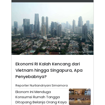
N
S
E
E
W
R
S
E
S
M
E
O
T
N
U
I
P
A
A
K
D
I
V
L
A
S
K
Ekonomi RI Kalah Kencang dari
O
R
Vietnam hingga Singapura, Apa
P
O
Penyebabnya?
R
A
Reporter Nurtiandriyani Simamora
S
I
Ekonom Ini Menduga
K
N
Konsumsi Rumah Tangga
I
A
Ditopang Belanja Orang Kaya
L
T