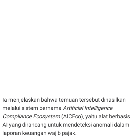
E
E
H
S
A
T
T
Y
A
L
N
E
E
A
N
N
G
A
L
L
I
I
S
S
H
I
S
E
K
X
O
E
L
C
O
U
M
Ia menjelaskan bahwa temuan tersebut dihasilkan
T
I
melalui sistem bernama
Artificial Intelligence
V
E
Compliance Ecosystem
(AICEco), yaitu alat berbasis
C
AI yang dirancang untuk mendeteksi anomali dalam
O
R
laporan keuangan wajib pajak.
N