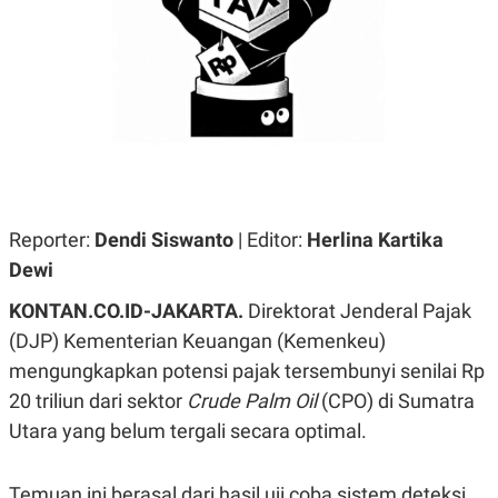
A
A
S
L
I
K
I
E
N
U
D
A
U
N
S
G
T
A
R
N
I
P
I
Reporter:
Dendi Siswanto
| Editor:
Herlina Kartika
E
N
Dewi
L
T
U
E
A
R
KONTAN.CO.ID-JAKARTA.
Direktorat Jenderal Pajak
N
N
(DJP) Kementerian Keuangan (Kemenkeu)
G
A
U
S
mengungkapkan potensi pajak tersembunyi senilai Rp
S
I
A
O
20 triliun dari sektor
Crude Palm Oil
(CPO) di Sumatra
H
N
Utara yang belum tergali secara optimal.
A
A
L
P
R
Temuan ini berasal dari hasil uji coba sistem deteksi
E
E