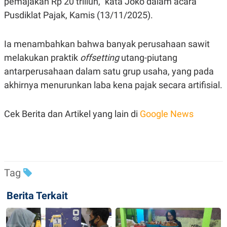
pemajakan Rp 20 triliun," kata Joko dalam acara
S
A
A
G
Pusdiklat Pajak, Kamis (13/11/2025).
T
E
D
S
A
Ia menambahkan bahwa banyak perusahaan sawit
T
A
melakukan praktik
offsetting
utang-piutang
K
L
antarperusahaan dalam satu grup usaha, yang pada
O
I
N
P
akhirnya menurunkan laba kena pajak secara artifisial.
T
S
A
U
N
S
Cek Berita dan Artikel yang lain di
Google News
T
V
JARINGAN
Tag
K
P
O
R
N
E
Berita Terkait
T
S
A
S
N
R
A
E