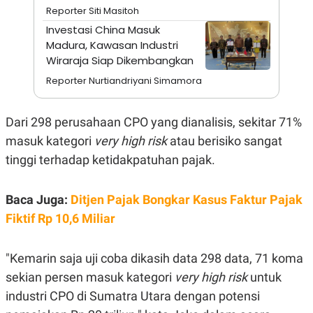
A
I
Reporter Siti Masitoh
S
V
K
E
Investasi China Masuk
E
Madura, Kawasan Industri
M
Wiraraja Siap Dikembangkan
E
N
Reporter Nurtiandriyani Simamora
T
E
R
I
Dari 298 perusahaan CPO yang dianalisis, sekitar 71%
A
N
masuk kategori
very high risk
atau berisiko sangat
L
tinggi terhadap ketidakpatuhan pajak.
E
S
T
Baca Juga:
Ditjen Pajak Bongkar Kasus Faktur Pajak
A
R
Fiktif Rp 10,6 Miliar
I
"Kemarin saja uji coba dikasih data 298 data, 71 koma
KANAL
sekian persen masuk kategori
very high risk
untuk
P
I
industri CPO di Sumatra Utara dengan potensi
U
M