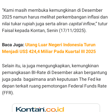
E
R
“Kami masih membuka kemungkinan di Desember
F
B
O
U
2025 namun harus melihat perkembangan inflasi dan
K
S
nilai tukar rupiah juga serta aliran
capital inflow
,” tutur
U
I
S
N
Faisal kepada Kontan, Senin (17/11/2025).
E
S
S
I
Baca Juga:
Utang Luar Negeri Indonesia Turun
N
Menjadi US$ 424,4 Miliar Pada Kuartal III 2025
S
I
G
H
Selain itu, ia juga mengungkapkan, kemungkinan
T
pemangkasan BI-Rate di Desember akan bergantung
S
B
T
E
juga pada bagaimana arah keputusan The Fed ke
O
L
depan terkait ruang pemotongan Federal Funds Rate
C
A
K
N
(FFR).
S
J
E
A
T
O
U
N
P