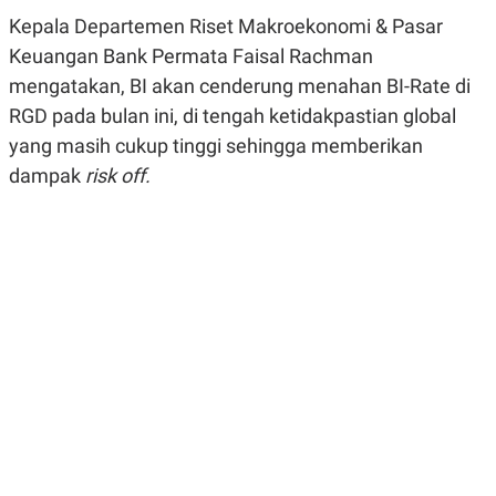
R
G
Kepala Departemen Riset Makroekonomi & Pasar
S
I
O
O
Keuangan Bank Permata Faisal Rachman
N
N
mengatakan, BI akan cenderung menahan BI-Rate di
A
A
L
L
RGD pada bulan ini, di tengah ketidakpastian global
F
I
yang masih cukup tinggi sehingga memberikan
N
dampak
A
risk off.
N
C
E
Y
C
A
A
N
R
G
I
T
T
E
A
R
H
.
U
.
.
K
L
E
I
S
F