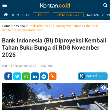
TERPOPULER
E-PAPER
BUSINESS INSIGHT
KONTAN TV
P
Home
>
nasional
>
Bank Indonesia (BI) Diproyeksi Kembali Tahan Suku
Bunga di RDG November 2025
MY
Bank Indonesia (BI) Diproyeksi Kembali
KONTAN
Tahan Suku Bunga di RDG November
Daftar
2025
Masuk
Senin, 17 November 2025 | 11:57 WIB
Baca di App
BERITA
I
N
N
A
V
S
E
I
S
O
T
N