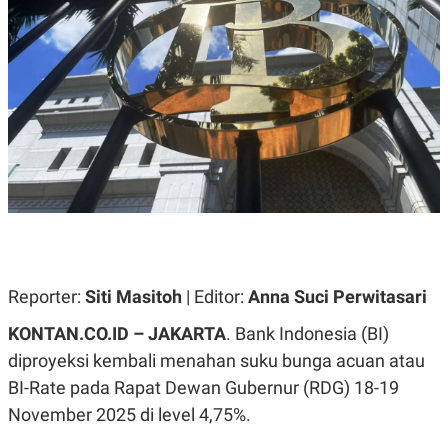
A
A
S
L
I
K
I
E
N
U
D
A
U
N
S
G
T
A
R
N
I
P
I
E
N
L
T
U
E
A
R
N
N
Reporter:
Siti Masitoh
| Editor:
Anna Suci Perwitasari
G
A
U
S
KONTAN.CO.ID – JAKARTA
. Bank Indonesia (BI)
S
I
A
O
diproyeksi kembali menahan suku bunga acuan atau
H
N
BI-Rate pada Rapat Dewan Gubernur (RDG) 18-19
A
A
L
November 2025 di level 4,75%.
P
R
E
E