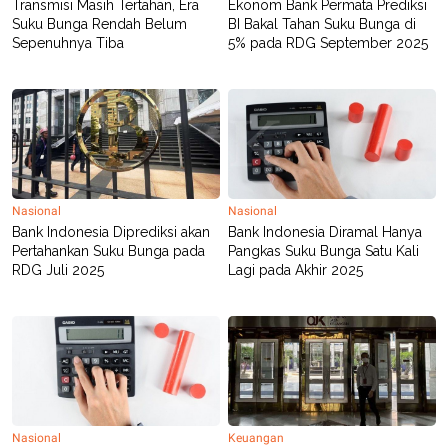
Transmisi Masih Tertahan, Era
Ekonom Bank Permata Prediksi
R
T
Suku Bunga Rendah Belum
BI Bakal Tahan Suku Bunga di
I
S
Sepenuhnya Tiba
5% pada RDG September 2025
I
N
G
K
G
M
E
D
I
A
Nasional
Nasional
.
Bank Indonesia Diprediksi akan
Bank Indonesia Diramal Hanya
I
Pertahankan Suku Bunga pada
Pangkas Suku Bunga Satu Kali
D
RDG Juli 2025
Lagi pada Akhir 2025
SITEMAP
PROFILE
TERM
OF
USE
PEDOMAN
PEMBERITAAN
SIBER
Nasional
Keuangan
PRIVACY