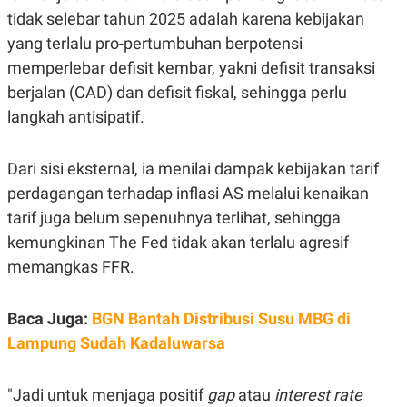
S
A
tidak selebar tahun 2025 adalah karena kebijakan
A
G
T
E
yang terlalu pro-pertumbuhan berpotensi
D
S
A
memperlebar defisit kembar, yakni defisit transaksi
T
berjalan (CAD) dan defisit fiskal, sehingga perlu
A
langkah antisipatif.
K
L
O
I
N
P
T
S
Dari sisi eksternal, ia menilai dampak kebijakan tarif
A
U
N
S
perdagangan terhadap inflasi AS melalui kenaikan
T
tarif juga belum sepenuhnya terlihat, sehingga
V
kemungkinan The Fed tidak akan terlalu agresif
memangkas FFR.
JARINGAN
K
P
Baca Juga:
BGN Bantah Distribusi Susu MBG di
O
R
N
E
Lampung Sudah Kadaluwarsa
T
S
A
S
N
R
"Jadi untuk menjaga positif
gap
atau
interest rate
A
E