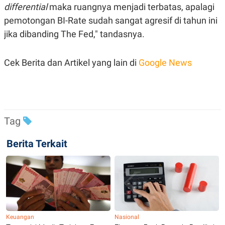
C
L
differential
maka ruangnya menjadi terbatas, apalagi
A
E
D
A
pemotongan BI-Rate sudah sangat agresif di tahun ini
E
S
jika dibanding The Fed," tandasnya.
M
E
Y
.
I
D
Cek Berita dan Artikel yang lain di
Google News
L
K
A
I
N
N
G
E
G
R
A
J
Tag
N
A
A
E
N
M
Berita Terkait
C
I
E
T
T
E
A
N
K
E
A
P
D
A
V
P
E
Keuangan
Nasional
E
R