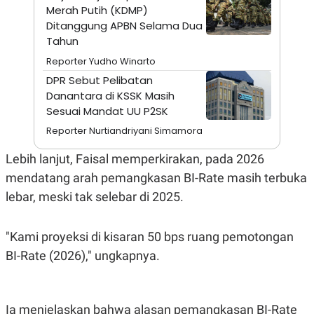
A
I
Merah Putih (KDMP)
S
V
Ditanggung APBN Selama Dua
K
E
E
Tahun
M
Reporter Yudho Winarto
E
N
DPR Sebut Pelibatan
T
Danantara di KSSK Masih
E
R
Sesuai Mandat UU P2SK
I
A
Reporter Nurtiandriyani Simamora
N
Lebih lanjut, Faisal memperkirakan, pada 2026
L
E
mendatang arah pemangkasan BI-Rate masih terbuka
S
T
lebar, meski tak selebar di 2025.
A
R
I
"Kami proyeksi di kisaran 50 bps ruang pemotongan
BI-Rate (2026)," ungkapnya.
KANAL
P
I
U
M
Ia menjelaskan bahwa alasan pemangkasan BI-Rate