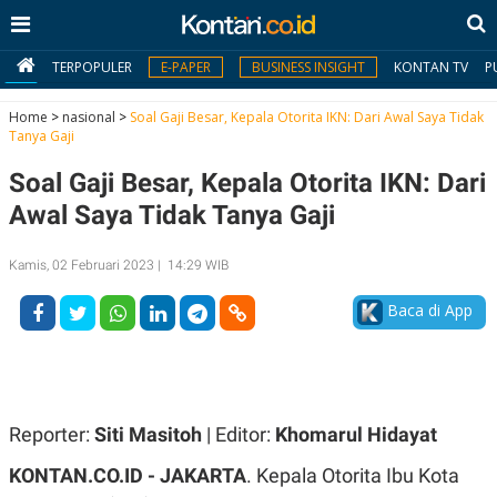
TERPOPULER
E-PAPER
BUSINESS INSIGHT
KONTAN TV
P
Home
>
nasional
>
Soal Gaji Besar, Kepala Otorita IKN: Dari Awal Saya Tidak
Tanya Gaji
MY
Soal Gaji Besar, Kepala Otorita IKN: Dari
KONTAN
Awal Saya Tidak Tanya Gaji
Daftar
Kamis, 02 Februari 2023 | 14:29 WIB
Masuk
Baca di App
BERITA
I
N
N
A
Reporter:
Siti Masitoh
| Editor:
Khomarul Hidayat
V
S
E
I
KONTAN.CO.ID - JAKARTA
. Kepala Otorita Ibu Kota
S
O
T
N