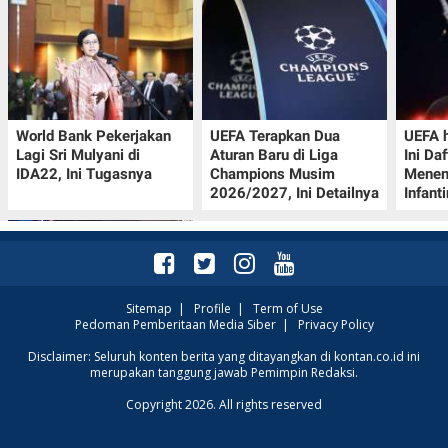
World Bank Pekerjakan
UEFA Terapkan Dua
UEFA h
Lagi Sri Mulyani di
Aturan Baru di Liga
Ini Da
IDA22, Ini Tugasnya
Champions Musim
Menen
2026/2027, Ini Detailnya
Infant
Sitemap
|
Profile
|
Term of Use
Pedoman Pemberitaan Media Siber
|
Privacy Policy
Jadwal Perempat Final
Disclaimer: Seluruh konten berita yang ditayangkan di kontan.co.id ini
merupakan tanggung jawab Pemimpin Redaksi.
GOTF MLBB 2026: ONIC
dan Vitality Bersiap
Copyright 2026. All rights reserved
Amankan Semifinal