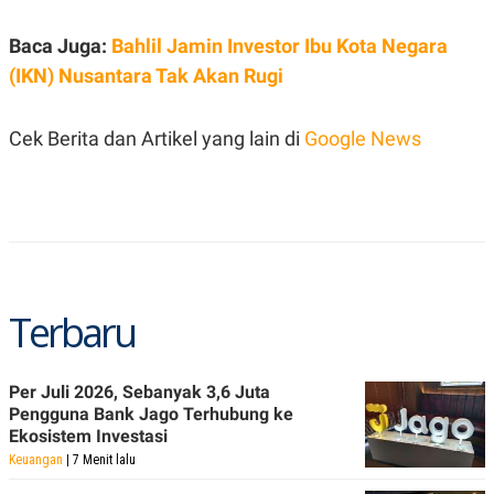
A
I
S
V
K
E
Baca Juga:
Bahlil Jamin Investor Ibu Kota Negara
E
(IKN) Nusantara Tak Akan Rugi
M
E
N
T
Cek Berita dan Artikel yang lain di
Google News
E
R
I
A
N
L
E
S
T
Terbaru
A
R
I
Per Juli 2026, Sebanyak 3,6 Juta
Pengguna Bank Jago Terhubung ke
KANAL
Ekosistem Investasi
Keuangan
| 7 Menit lalu
P
I
U
M