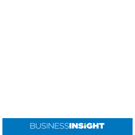
R
T
I
S
I
N
G
K
G
M
E
D
I
A
.
I
D
SITEMAP
PROFILE
TERM
OF
USE
PEDOMAN
PEMBERITAAN
SIBER
PRIVACY