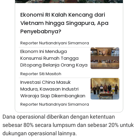
N
S
E
E
Ekonomi RI Kalah Kencang dari
W
R
S
E
Vietnam hingga Singapura, Apa
S
M
Penyebabnya?
E
O
T
N
U
I
Reporter Nurtiandriyani Simamora
P
A
Ekonom Ini Menduga
A
K
Konsumsi Rumah Tangga
D
I
V
L
Ditopang Belanja Orang Kaya
A
S
Reporter Siti Masitoh
K
Investasi China Masuk
O
R
Madura, Kawasan Industri
P
Wiraraja Siap Dikembangkan
O
R
Reporter Nurtiandriyani Simamora
A
S
Dana operasional diberikan dengan ketentuan
I
sebesar 80% secara lumpsum dan sebesar 20% untuk
K
N
I
A
dukungan operasional lainnya.
L
T