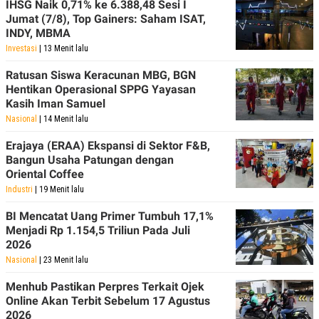
IHSG Naik 0,71% ke 6.388,48 Sesi I
S
A
A
G
Jumat (7/8), Top Gainers: Saham ISAT,
T
E
INDY, MBMA
D
S
Investasi
| 13 Menit lalu
A
T
A
Ratusan Siswa Keracunan MBG, BGN
Hentikan Operasional SPPG Yayasan
K
L
O
I
Kasih Iman Samuel
N
P
Nasional
| 14 Menit lalu
T
S
A
U
Erajaya (ERAA) Ekspansi di Sektor F&B,
N
S
Bangun Usaha Patungan dengan
T
V
Oriental Coffee
Industri
| 19 Menit lalu
JARINGAN
BI Mencatat Uang Primer Tumbuh 17,1%
Menjadi Rp 1.154,5 Triliun Pada Juli
K
P
2026
O
R
Nasional
| 23 Menit lalu
N
E
T
S
Menhub Pastikan Perpres Terkait Ojek
A
S
N
R
Online Akan Terbit Sebelum 17 Agustus
A
E
2026