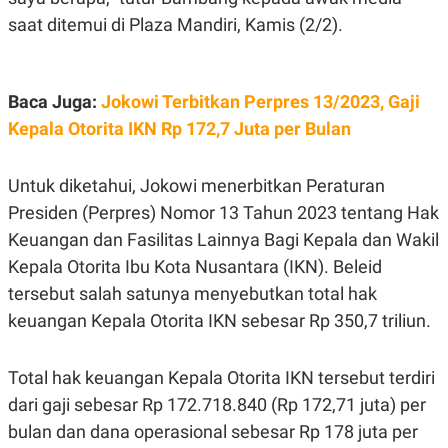
E
E
H
S
saat ditemui di Plaza Mandiri, Kamis (2/2).
A
T
T
Y
A
L
N
E
Baca Juga:
Jokowi Terbitkan Perpres 13/2023, Gaji
E
A
N
N
Kepala Otorita IKN Rp 172,7 Juta per Bulan
G
A
L
L
I
I
Untuk diketahui, Jokowi menerbitkan Peraturan
S
S
H
I
Presiden (Perpres) Nomor 13 Tahun 2023 tentang Hak
S
Keuangan dan Fasilitas Lainnya Bagi Kepala dan Wakil
E
K
X
O
Kepala Otorita Ibu Kota Nusantara (IKN). Beleid
E
L
tersebut salah satunya menyebutkan total hak
C
O
U
M
keuangan Kepala Otorita IKN sebesar Rp 350,7 triliun.
T
I
V
E
Total hak keuangan Kepala Otorita IKN tersebut terdiri
C
dari gaji sebesar Rp 172.718.840 (Rp 172,71 juta) per
O
R
bulan dan dana operasional sebesar Rp 178 juta per
N