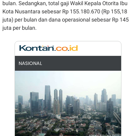
E
bulan. Sedangkan, total gaji Wakil Kepala Otorita Ibu
R
Kota Nusantara sebesar Rp 155.180.670 (Rp 155,18
F
B
juta) per bulan dan dana operasional sebesar Rp 145
O
U
K
S
juta per bulan.
U
I
S
N
E
S
S
I
N
NASIONAL
S
I
G
H
T
S
B
T
E
O
L
C
A
K
N
S
J
E
A
T
O
U
N
P