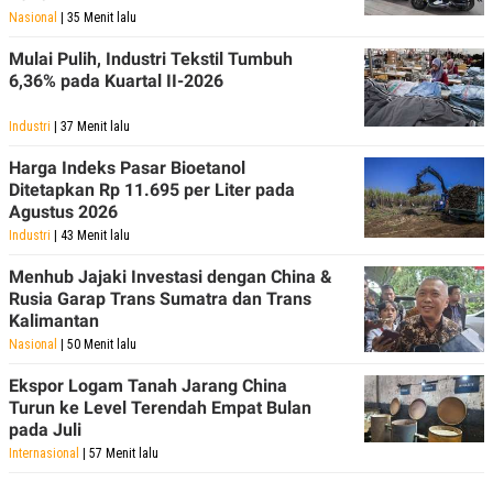
C
L
Nasional
| 35 Menit lalu
A
E
D
A
Mulai Pulih, Industri Tekstil Tumbuh
E
S
M
E
6,36% pada Kuartal II-2026
Y
.
I
Industri
| 37 Menit lalu
D
L
K
Harga Indeks Pasar Bioetanol
A
I
Ditetapkan Rp 11.695 per Liter pada
N
N
G
E
Agustus 2026
G
R
Industri
| 43 Menit lalu
A
J
N
A
Menhub Jajaki Investasi dengan China &
A
E
Rusia Garap Trans Sumatra dan Trans
N
M
C
I
Kalimantan
E
T
Nasional
| 50 Menit lalu
T
E
A
N
Ekspor Logam Tanah Jarang China
K
Turun ke Level Terendah Empat Bulan
E
A
pada Juli
P
D
A
V
Internasional
| 57 Menit lalu
P
E
E
R