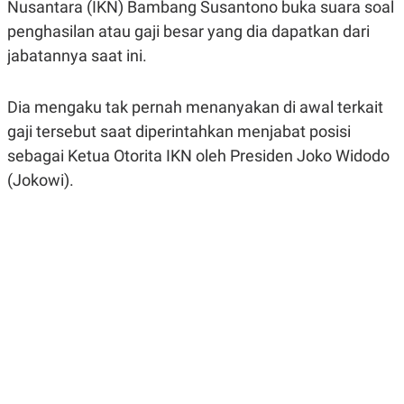
Nusantara (IKN) Bambang Susantono buka suara soal
A
A
S
L
penghasilan atau gaji besar yang dia dapatkan dari
I
jabatannya saat ini.
K
I
E
N
U
D
Dia mengaku tak pernah menanyakan di awal terkait
A
U
N
S
gaji tersebut saat diperintahkan menjabat posisi
G
T
A
R
sebagai Ketua Otorita IKN oleh Presiden Joko Widodo
N
I
(Jokowi).
P
I
E
N
L
T
U
E
A
R
N
N
G
A
U
S
S
I
A
O
H
N
A
A
L
P
R
E
E