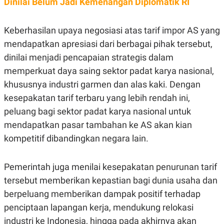
Dinilai Belum Jadi Kemenangan Diplomatik RI
N
S
E
E
W
R
Keberhasilan upaya negosiasi atas tarif impor AS yang
S
E
S
M
mendapatkan apresiasi dari berbagai pihak tersebut,
E
O
dinilai menjadi pencapaian strategis dalam
T
N
U
I
memperkuat daya saing sektor padat karya nasional,
P
A
khususnya industri garmen dan alas kaki. Dengan
A
K
D
I
kesepakatan tarif terbaru yang lebih rendah ini,
V
L
A
peluang bagi sektor padat karya nasional untuk
S
mendapatkan pasar tambahan ke AS akan kian
K
O
kompetitif dibandingkan negara lain.
R
P
O
Pemerintah juga menilai kesepakatan penurunan tarif
R
A
tersebut memberikan kepastian bagi dunia usaha dan
S
I
berpeluang memberikan dampak positif terhadap
K
N
penciptaan lapangan kerja, mendukung relokasi
I
A
L
T
industri ke Indonesia, hingga pada akhirnya akan