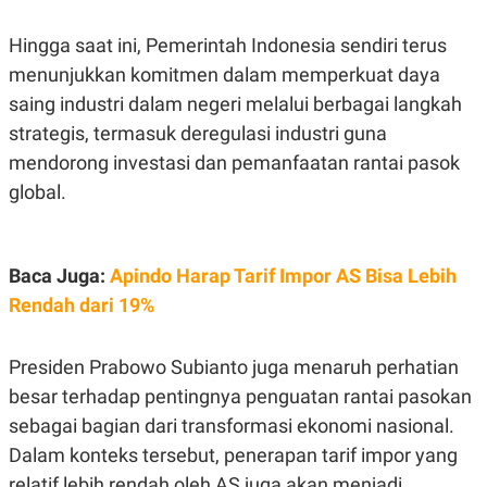
R
T
I
Hingga saat ini, Pemerintah Indonesia sendiri terus
S
I
menunjukkan komitmen dalam memperkuat daya
N
G
saing industri dalam negeri melalui berbagai langkah
K
strategis, termasuk deregulasi industri guna
G
M
mendorong investasi dan pemanfaatan rantai pasok
E
global.
D
I
A
.
I
Baca Juga:
Apindo Harap Tarif Impor AS Bisa Lebih
D
Rendah dari 19%
SITEMAP
PROFILE
TERM
Presiden Prabowo Subianto juga menaruh perhatian
OF
besar terhadap pentingnya penguatan rantai pasokan
USE
sebagai bagian dari transformasi ekonomi nasional.
PEDOMAN
PEMBERITAAN
Dalam konteks tersebut, penerapan tarif impor yang
SIBER
relatif lebih rendah oleh AS juga akan menjadi
PRIVACY