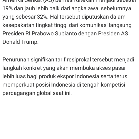
R
G
19% dan jauh lebih baik dari angka awal sebelumnya
S
I
O
O
yang sebesar 32%. Hal tersebut diputuskan dalam
N
N
A
A
kesepakatan tingkat tinggi dari komunikasi langsung
L
L
Presiden RI Prabowo Subianto dengan Presiden AS
F
I
Donald Trump.
N
A
N
C
Penurunan signifikan tarif resiprokal tersebut menjadi
E
langkah konkret yang akan membuka akses pasar
Y
C
lebih luas bagi produk ekspor Indonesia serta terus
A
A
N
R
memperkuat posisi Indonesia di tengah kompetisi
G
I
T
T
perdagangan global saat ini.
E
A
R
H
.
U
.
.
K
L
E
I
S
F