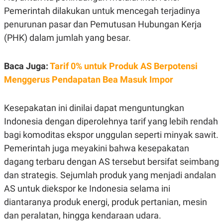
C
L
Pemerintah dilakukan untuk mencegah terjadinya
A
E
D
A
penurunan pasar dan Pemutusan Hubungan Kerja
E
S
M
E
(PHK) dalam jumlah yang besar.
Y
.
I
D
Baca Juga:
Tarif 0% untuk Produk AS Berpotensi
L
K
Menggerus Pendapatan Bea Masuk Impor
A
I
N
N
G
E
G
R
Kesepakatan ini dinilai dapat menguntungkan
A
J
N
A
Indonesia dengan diperolehnya tarif yang lebih rendah
A
E
bagi komoditas ekspor unggulan seperti minyak sawit.
N
M
C
I
Pemerintah juga meyakini bahwa kesepakatan
E
T
T
E
dagang terbaru dengan AS tersebut bersifat seimbang
A
N
dan strategis. Sejumlah produk yang menjadi andalan
K
AS untuk diekspor ke Indonesia selama ini
E
A
P
D
diantaranya produk energi, produk pertanian, mesin
A
V
P
E
dan peralatan, hingga kendaraan udara.
E
R