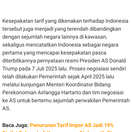
E
R
F
B
O
U
Kesepakatan tarif yang dikenakan terhadap Indonesia
K
S
U
I
tersebut juga menjadi yang terendah dibandingkan
S
N
dengan sejumlah negara lainnya di kawasan,
E
S
sekaligus mencatatkan Indonesia sebagai negara
S
I
pertama yang mencapai kesepakatan pasca
N
diterbitkannya pernyataan resmi Presiden AS Donald
S
I
Trump pada 7 Juli 2025 lalu. Proses negosiasi sendiri
G
H
telah dilakukan Pemerintah sejak April 2025 lalu
T
melalui kunjungan Menteri Koordinator Bidang
S
B
Perekonomian Airlangga Hartarto dan tim negosiasi
T
E
O
L
ke AS untuk bertemu sejumlah perwakilan Pemerintah
C
A
K
N
AS.
S
J
E
A
T
O
Baca Juga:
Penurunan Tarif Impor AS Jadi 19%
U
N
P