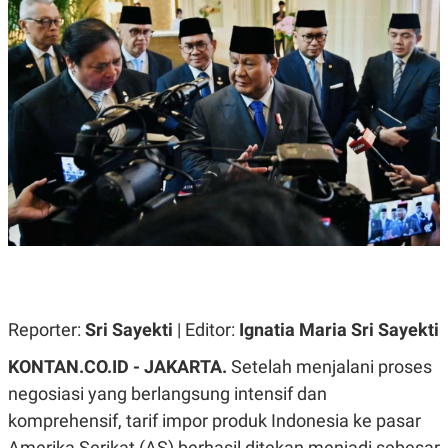
A
A
S
L
I
K
I
E
N
U
D
A
U
N
S
G
T
A
R
N
I
P
I
E
N
L
T
U
E
A
R
N
N
G
A
U
S
Reporter:
Sri Sayekti
| Editor:
Ignatia Maria Sri Sayekti
S
I
A
O
KONTAN.CO.ID - JAKARTA.
Setelah menjalani proses
H
N
A
A
negosiasi yang berlangsung intensif dan
L
komprehensif, tarif impor produk Indonesia ke pasar
P
R
E
E
Amerika Serikat (AS) berhasil ditekan menjadi sebesar