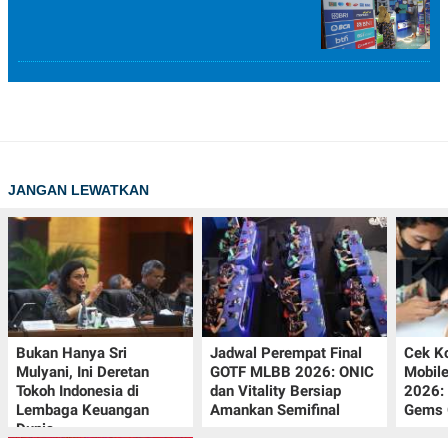
JANGAN LEWATKAN
Bukan Hanya Sri
Jadwal Perempat Final
Cek K
Mulyani, Ini Deretan
GOTF MLBB 2026: ONIC
Mobil
Tokoh Indonesia di
dan Vitality Bersiap
2026:
Lembaga Keuangan
Amankan Semifinal
Gems G
Dunia