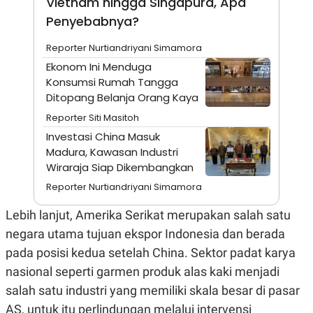
Vietnam hingga Singapura, Apa
S
A
A
G
Penyebabnya?
T
E
D
S
Reporter Nurtiandriyani Simamora
A
T
Ekonom Ini Menduga
A
Konsumsi Rumah Tangga
K
L
Ditopang Belanja Orang Kaya
O
I
N
P
Reporter Siti Masitoh
T
S
A
U
Investasi China Masuk
N
S
Madura, Kawasan Industri
T
Wiraraja Siap Dikembangkan
V
Reporter Nurtiandriyani Simamora
JARINGAN
Lebih lanjut, Amerika Serikat merupakan salah satu
negara utama tujuan ekspor Indonesia dan berada
K
P
O
R
pada posisi kedua setelah China. Sektor padat karya
N
E
nasional seperti garmen produk alas kaki menjadi
T
S
A
S
salah satu industri yang memiliki skala besar di pasar
N
R
A
E
AS, untuk itu perlindungan melalui intervensi