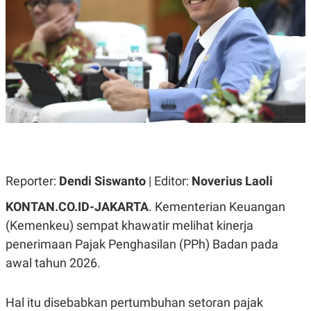
A
A
S
L
I
K
I
E
N
U
D
A
U
N
S
G
T
A
R
N
I
P
I
E
N
L
T
U
E
Reporter:
Dendi Siswanto
| Editor:
Noverius Laoli
A
R
N
N
KONTAN.CO.ID-JAKARTA
. Kementerian Keuangan
G
A
U
S
(Kemenkeu) sempat khawatir melihat kinerja
S
I
penerimaan Pajak Penghasilan (PPh) Badan pada
A
O
H
N
awal tahun 2026.
A
A
L
P
R
Hal itu disebabkan pertumbuhan setoran pajak
E
E