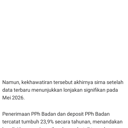
E
E
H
S
A
T
T
Y
A
L
N
E
E
A
N
N
G
A
L
L
I
I
S
S
H
I
S
E
K
X
O
E
L
Namun, kekhawatiran tersebut akhirnya sirna setelah
C
O
U
M
data terbaru menunjukkan lonjakan signifikan pada
T
Mei 2026.
I
V
E
C
Penerimaan PPh Badan dan deposit PPh Badan
O
R
tercatat tumbuh 23,9% secara tahunan, menandakan
N