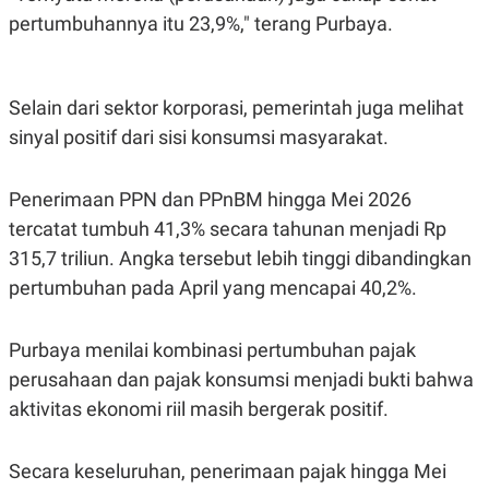
C
L
pertumbuhannya itu 23,9%," terang Purbaya.
A
E
D
A
E
S
M
E
Y
.
Selain dari sektor korporasi, pemerintah juga melihat
I
D
sinyal positif dari sisi konsumsi masyarakat.
L
K
A
I
N
N
Penerimaan PPN dan PPnBM hingga Mei 2026
G
E
G
R
tercatat tumbuh 41,3% secara tahunan menjadi Rp
A
J
315,7 triliun. Angka tersebut lebih tinggi dibandingkan
N
A
A
E
pertumbuhan pada April yang mencapai 40,2%.
N
M
C
I
E
T
Purbaya menilai kombinasi pertumbuhan pajak
T
E
A
N
perusahaan dan pajak konsumsi menjadi bukti bahwa
K
aktivitas ekonomi riil masih bergerak positif.
E
A
P
D
A
V
P
E
Secara keseluruhan, penerimaan pajak hingga Mei
E
R