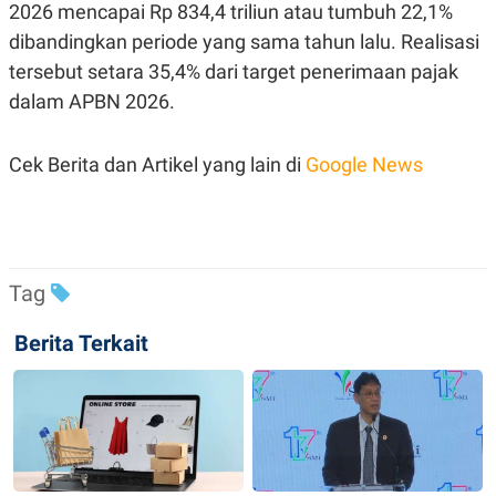
2026 mencapai Rp 834,4 triliun atau tumbuh 22,1%
R
T
I
dibandingkan periode yang sama tahun lalu. Realisasi
S
I
tersebut setara 35,4% dari target penerimaan pajak
N
G
dalam APBN 2026.
K
G
Cek Berita dan Artikel yang lain di
Google News
M
E
D
I
A
.
I
D
Tag
Berita Terkait
SITEMAP
PROFILE
TERM
OF
USE
PEDOMAN
PEMBERITAAN
SIBER
PRIVACY