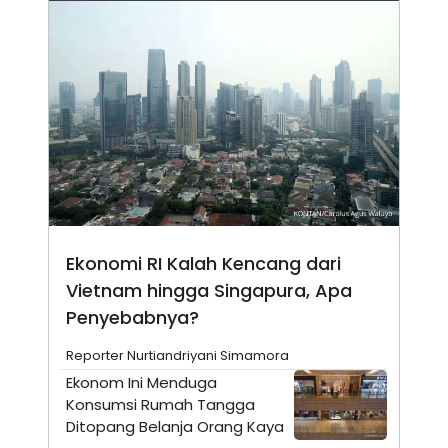
N
S
E
E
W
R
S
E
S
M
E
O
T
N
U
I
P
A
A
K
D
I
V
L
A
S
K
Ekonomi RI Kalah Kencang dari
O
R
Vietnam hingga Singapura, Apa
P
Penyebabnya?
O
R
A
Reporter Nurtiandriyani Simamora
S
I
Ekonom Ini Menduga
Konsumsi Rumah Tangga
K
N
I
A
Ditopang Belanja Orang Kaya
L
T