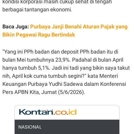
kondisi korporasi masih cukup sehat di tengah
E
R
berbagai tantangan ekonomi.
F
B
O
U
K
S
Baca Juga:
Purbaya Janji Benahi Aturan Pajak yang
U
I
S
N
Bikin Pegawai Ragu Bertindak
E
S
S
"Yang ini PPh badan dan deposit PPh badan itu di
I
N
bulan Mei tumbuhnya 23,9%. Padahal di bulan April
S
I
hanya tumbuh 5,1%. Jadi ini tadi yang bikin saya takut
G
nih, April kok cuma tumbuh segini?" kata Menteri
H
T
Keuangan Purbaya Yudhi Sadewa dalam Konferensi
S
B
Pers APBN Kita, Jumat (5/6/2026).
T
E
O
L
C
A
K
N
S
J
E
A
T
O
NASIONAL
U
N
P