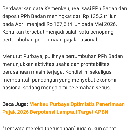
S
A
A
G
Berdasarkan data Kemenkeu, realisasi PPh Badan dan
T
E
deposit PPh Badan meningkat dari Rp 135,2 triliun
D
S
A
pada April menjadi Rp 167,6 triliun pada Mei 2026.
T
A
Kenaikan tersebut menjadi salah satu penopang
K
L
pertumbuhan penerimaan pajak nasional.
O
I
N
P
T
S
Menurut Purbaya, pulihnya pertumbuhan PPh Badan
A
U
N
S
menunjukkan aktivitas usaha dan profitabilitas
T
V
perusahaan masih terjaga. Kondisi ini sekaligus
membantah pandangan yang menyebut ekonomi
JARINGAN
nasional sedang mengalami pelemahan serius.
K
P
Baca Juga:
Menkeu Purbaya Optimistis Penerimaan
O
R
N
E
Pajak 2026 Berpotensi Lampaui Target APBN
T
S
A
S
N
R
A
E
"Ternyata mereka (perusahaan) juga cukup sehat