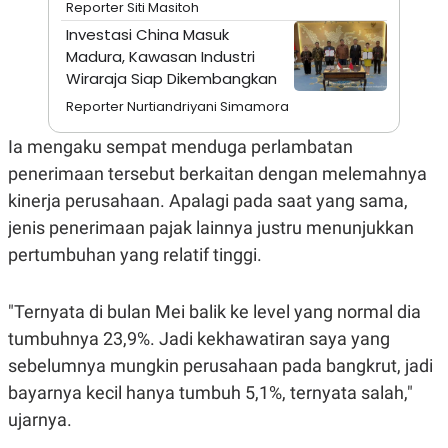
Reporter Siti Masitoh
A
I
S
V
Investasi China Masuk
K
E
Madura, Kawasan Industri
E
M
Wiraraja Siap Dikembangkan
E
N
Reporter Nurtiandriyani Simamora
T
E
Ia mengaku sempat menduga perlambatan
R
I
penerimaan tersebut berkaitan dengan melemahnya
A
kinerja perusahaan. Apalagi pada saat yang sama,
N
L
jenis penerimaan pajak lainnya justru menunjukkan
E
pertumbuhan yang relatif tinggi.
S
T
A
R
"Ternyata di bulan Mei balik ke level yang normal dia
I
tumbuhnya 23,9%. Jadi kekhawatiran saya yang
sebelumnya mungkin perusahaan pada bangkrut, jadi
KANAL
bayarnya kecil hanya tumbuh 5,1%, ternyata salah,"
ujarnya.
P
I
U
M