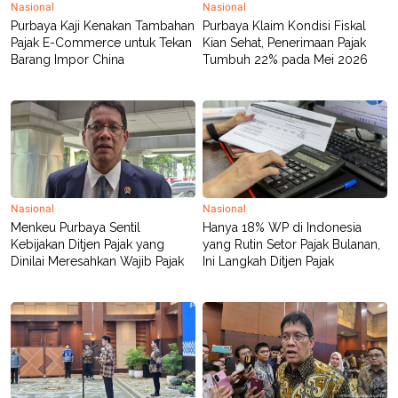
Nasional
Nasional
POLICY
Purbaya Kaji Kenakan Tambahan
Purbaya Klaim Kondisi Fiskal
Pajak E-Commerce untuk Tekan
Kian Sehat, Penerimaan Pajak
Barang Impor China
Tumbuh 22% pada Mei 2026
Nasional
Nasional
Menkeu Purbaya Sentil
Hanya 18% WP di Indonesia
Kebijakan Ditjen Pajak yang
yang Rutin Setor Pajak Bulanan,
Dinilai Meresahkan Wajib Pajak
Ini Langkah Ditjen Pajak