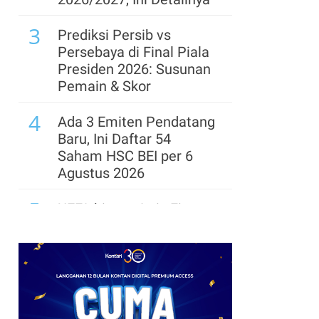
7
BRIN Kembangkan Kapal
3
Nelayan Listrik, Diklaim
Prediksi Persib vs
Pangkas Biaya
Persebaya di Final Piala
Operasional hingga 70%
Presiden 2026: Susunan
Pemain & Skor
8
Prabowo Soroti Skor
4
PISA Indonesia Masih
Ada 3 Emiten Pendatang
Tertinggal dari Negara
Baru, Ini Daftar 54
Tetangga
Saham HSC BEI per 6
Agustus 2026
9
Laba Siloam Melonjak
5
27,9% pada Semester I-
UEFA hingga Luis Figo,
2026, Simak
Ini Daftar Pihak yang
Rekomendasi Analis
Menentang Gianni
Infantino
10
Apresiasi BRIN, Prabowo
6
Soroti Inovasi Kelola
Krisis Migrasi Ancam
.
Sampah hingga Material
Status Maroko sebagai