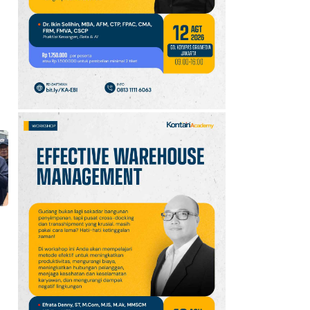
10
Tema dan Kegiatan Hari
Hutan Indonesia 7
Agustus 2026:
Kampanye
Reforestathon
g