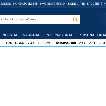
EASE.ID
|
KINERJA EMITEN
|
MOMSMONEY.ID
|
KGMEDIA.ID
|
ADVERTISIN
INDUSTRI
NASIONAL
INTERNASIONAL
PERSONAL FINA
IDX
6.344 -7,43
KOMPAS100
833 -2,31
-0,12%
-0
IDX
6.344 -7,43
KOMPAS100
833 -2,31
-0,12%
-0,
KOMPAS100
833 -2,31
LQ45
631 -3,13
-0,28%
-0,