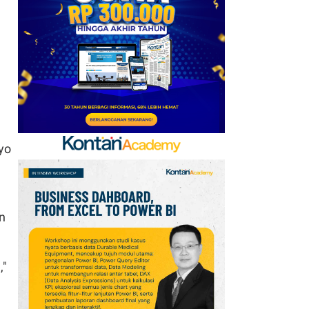
Ramah Lingkungan
Tuan Rumah Piala Dunia
2030
7
Promo Super Hemat
Indomaret 6–19 Agustus
2026, Diskon Kebutuhan
Rumah hingga 40%
8
Tema dan Logo Hari
yo
Pramuka Ke-65 Tahun
2026: Aktif Dukung
Swasembada Pangan
Nasional
n
9
Apa Saja Syarat
Pencairan JHT 10%? Cek
,"
Dokumen dan Panduan
untuk Peserta BPJSTK