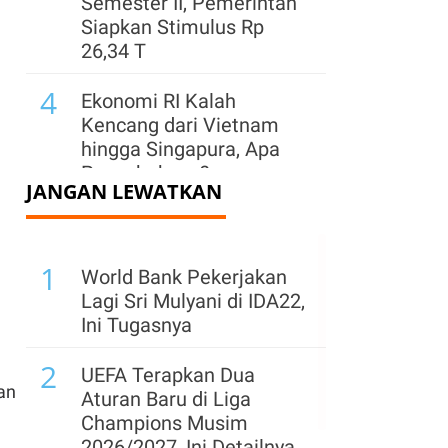
Semester II, Pemerintah
Siapkan Stimulus Rp
26,34 T
4
Ekonomi RI Kalah
Kencang dari Vietnam
hingga Singapura, Apa
Penyebabnya?
JANGAN LEWATKAN
5
Siap-Siap! Rumah
Kontrakan & Sewa
1
Properti Akan Kena
World Bank Pekerjakan
Pajak Mulai Tahun 2027
Lagi Sri Mulyani di IDA22,
Ini Tugasnya
6
Kepala BGN Minta
2
Makanan MBG Tak
UEFA Terapkan Dua
an
Dibawa Pulang, Ini
Aturan Baru di Liga
Alasannya
Champions Musim
2026/2027, Ini Detailnya