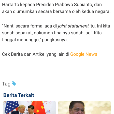
C
L
Hartarto kepada Presiden Prabowo Subianto, dan
A
E
D
A
akan diumumkan secara bersama oleh kedua negara.
E
S
M
E
Y
.
"Nanti secara formal ada di
joint statament
itu. Ini kita
I
D
sudah sepakat, dokumen finalnya sudah jadi. Kita
L
K
tinggal menunggu," pungkasnya.
A
I
N
N
G
E
G
R
Cek Berita dan Artikel yang lain di
Google News
A
J
N
A
A
E
N
M
C
I
E
T
T
E
Tag
A
N
K
Berita Terkait
E
A
P
D
A
V
P
E
E
R