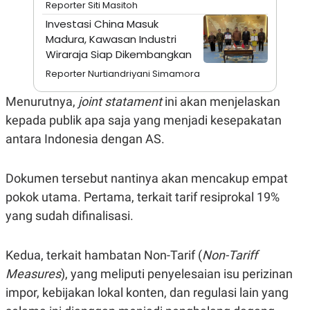
Reporter Siti Masitoh
A
I
S
V
Investasi China Masuk
K
E
Madura, Kawasan Industri
E
M
Wiraraja Siap Dikembangkan
E
N
Reporter Nurtiandriyani Simamora
T
E
Menurutnya,
joint statament
ini akan menjelaskan
R
I
kepada publik apa saja yang menjadi kesepakatan
A
antara Indonesia dengan AS.
N
L
E
Dokumen tersebut nantinya akan mencakup empat
S
T
pokok utama. Pertama, terkait tarif resiprokal 19%
A
R
yang sudah difinalisasi.
I
Kedua, terkait hambatan Non-Tarif (
Non-Tariff
KANAL
Measures
), yang meliputi penyelesaian isu perizinan
impor, kebijakan lokal konten, dan regulasi lain yang
P
I
U
M