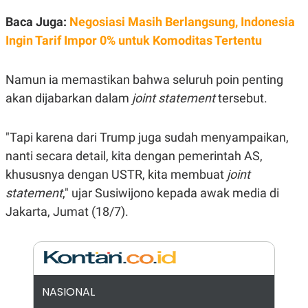
E
R
Baca Juga:
Negosiasi Masih Berlangsung, Indonesia
F
B
Ingin Tarif Impor 0% untuk Komoditas Tertentu
O
U
K
S
U
I
S
N
Namun ia memastikan bahwa seluruh poin penting
E
akan dijabarkan dalam
joint statement
tersebut.
S
S
I
N
"Tapi karena dari Trump juga sudah menyampaikan,
S
I
nanti secara detail, kita dengan pemerintah AS,
G
khususnya dengan USTR, kita membuat
joint
H
T
statement
," ujar Susiwijono kepada awak media di
S
B
Jakarta, Jumat (18/7).
T
E
O
L
C
A
K
N
S
J
E
A
T
O
NASIONAL
U
N
P