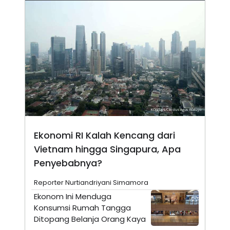
N
S
E
E
W
R
S
E
S
M
E
O
T
N
U
I
P
A
A
K
D
I
V
L
A
S
K
Ekonomi RI Kalah Kencang dari
O
R
Vietnam hingga Singapura, Apa
P
Penyebabnya?
O
R
A
Reporter Nurtiandriyani Simamora
S
I
Ekonom Ini Menduga
Konsumsi Rumah Tangga
K
N
I
A
Ditopang Belanja Orang Kaya
L
T