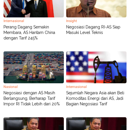
R
T
I
S
I
N
Internasional
Insight
G
Perang Dagang Semakin
Negosiasi Dagang RI-AS Siap
Membara, AS Hantam China
Masuki Level Teknis
K
G
dengan Tarif 245%
M
E
D
I
A
.
I
D
Nasional
Internasional
Negosiasi dengan AS Masih
Sejumlah Negara Asia akan Beli
SITEMAP
PROFILE
TERM
Berlangsung, Berharap Tarif
Komoditas Energi dari AS, Jadi
OF
Impor RI Tidak Lebih dari 20%
Bagian Negosiasi Tarif
USE
PEDOMAN
PEMBERITAAN
SIBER
PRIVACY