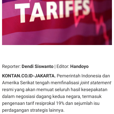
A
A
S
L
I
K
I
E
N
U
D
A
U
N
S
G
T
A
R
N
I
P
I
E
N
L
T
U
E
Reporter:
Dendi Siswanto
| Editor:
Handoyo
A
R
N
N
KONTAN.CO.ID-JAKARTA.
Pemerintah Indonesia dan
G
A
U
S
Amerika Serikat tengah memfinalisasi
joint statement
S
I
resmi yang akan memuat seluruh hasil kesepakatan
A
O
H
N
dalam negosiasi dagang kedua negara, termasuk
A
A
L
pengenaan tarif resiprokal 19% dan sejumlah isu
P
R
perdagangan strategis lainnya.
E
E