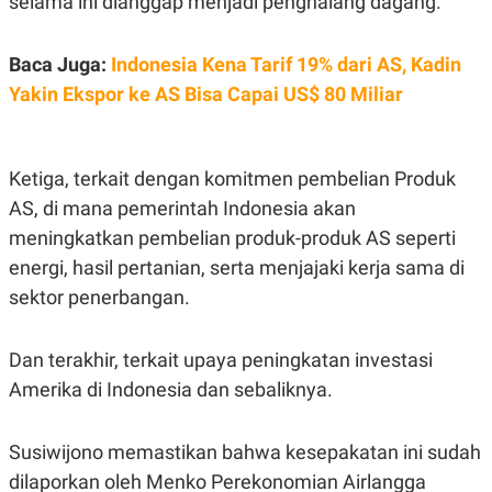
selama ini dianggap menjadi penghalang dagang.
S
A
A
G
T
E
D
S
Baca Juga:
Indonesia Kena Tarif 19% dari AS, Kadin
A
Yakin Ekspor ke AS Bisa Capai US$ 80 Miliar
T
A
K
L
O
I
N
P
Ketiga, terkait dengan komitmen pembelian Produk
T
S
AS, di mana pemerintah Indonesia akan
A
U
N
S
meningkatkan pembelian produk-produk AS seperti
T
V
energi, hasil pertanian, serta menjajaki kerja sama di
sektor penerbangan.
JARINGAN
Dan terakhir, terkait upaya peningkatan investasi
K
P
Amerika di Indonesia dan sebaliknya.
O
R
N
E
T
S
A
S
Susiwijono memastikan bahwa kesepakatan ini sudah
N
R
dilaporkan oleh Menko Perekonomian Airlangga
A
E