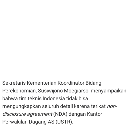
E
E
H
S
A
T
T
Y
A
L
N
E
E
A
N
N
G
A
L
L
I
I
S
S
H
I
S
E
K
X
O
E
L
Sekretaris Kementerian Koordinator Bidang
C
O
U
M
Perekonomian, Susiwijono Moegiarso, menyampaikan
T
bahwa tim teknis Indonesia tidak bisa
I
V
mengungkapkan seluruh detail karena terikat
non
-
E
C
disclosure agreement
(NDA) dengan Kantor
O
R
Perwakilan Dagang AS (USTR).
N