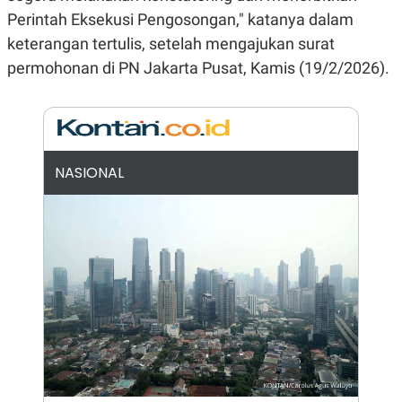
N
S
Perintah Eksekusi Pengosongan," katanya dalam
E
E
keterangan tertulis, setelah mengajukan surat
W
R
S
E
permohonan di PN Jakarta Pusat, Kamis (19/2/2026).
S
M
E
O
T
N
U
I
P
A
A
K
D
I
NASIONAL
V
L
A
S
K
O
R
P
O
R
A
S
I
K
N
I
A
L
T