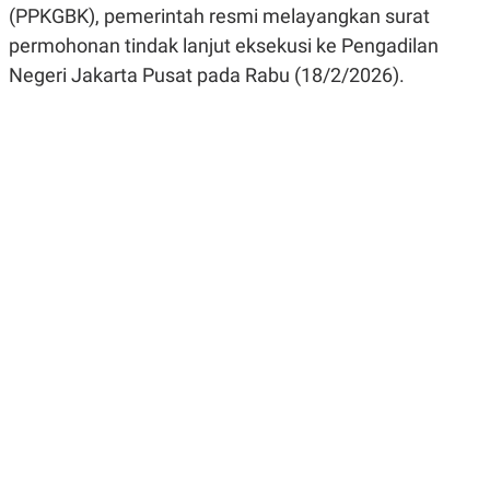
(PPKGBK), pemerintah resmi melayangkan surat
R
G
S
I
permohonan tindak lanjut eksekusi ke Pengadilan
O
O
N
N
Negeri Jakarta Pusat pada Rabu (18/2/2026).
A
A
L
L
F
I
N
A
N
C
E
Y
C
A
A
N
R
G
I
T
T
E
A
R
H
.
U
.
.
K
L
E
I
S
F