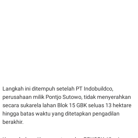
E
E
H
S
A
T
T
Y
A
L
N
E
E
A
N
N
G
A
L
L
I
I
S
S
H
I
S
E
K
X
O
E
L
Langkah ini ditempuh setelah PT Indobuildco,
C
O
U
M
perusahaan milik Pontjo Sutowo, tidak menyerahkan
T
secara sukarela lahan Blok 15 GBK seluas 13 hektare
I
V
hingga batas waktu yang ditetapkan pengadilan
E
C
berakhir.
O
R
N