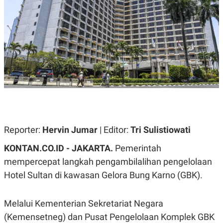
A
A
S
L
I
K
I
E
N
U
D
A
U
N
S
G
T
A
R
N
I
P
I
E
N
L
T
Reporter:
U
E
Hervin Jumar
| Editor:
Tri Sulistiowati
A
R
N
N
KONTAN.CO.ID - JAKARTA.
Pemerintah
G
A
mempercepat langkah pengambilalihan pengelolaan
U
S
S
I
Hotel Sultan di kawasan Gelora Bung Karno (GBK).
A
O
H
N
A
A
L
Melalui Kementerian Sekretariat Negara
P
R
(Kemensetneg) dan Pusat Pengelolaan Komplek GBK
E
E