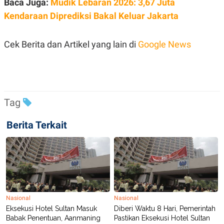
Baca Juga:
Mudik Lebaran 2026: 3,67 Juta
R
T
I
Kendaraan Diprediksi Bakal Keluar Jakarta
S
I
N
Cek Berita dan Artikel yang lain di
Google News
G
K
G
M
E
D
I
Tag
A
.
I
Berita Terkait
D
SITEMAP
PROFILE
TERM
OF
USE
PEDOMAN
Nasional
Nasional
PEMBERITAAN
Eksekusi Hotel Sultan Masuk
Diberi Waktu 8 Hari, Pemerintah
SIBER
Babak Penentuan, Aanmaning
Pastikan Eksekusi Hotel Sultan
PRIVACY