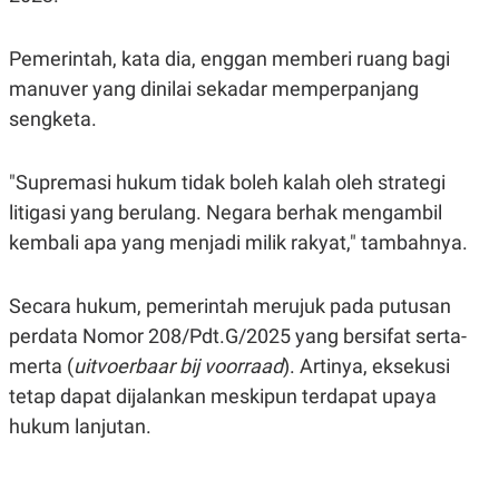
S
A
A
G
T
E
Pemerintah, kata dia, enggan memberi ruang bagi
D
S
A
manuver yang dinilai sekadar memperpanjang
T
A
sengketa.
K
L
O
I
N
P
"Supremasi hukum tidak boleh kalah oleh strategi
T
S
litigasi yang berulang. Negara berhak mengambil
A
U
N
S
kembali apa yang menjadi milik rakyat," tambahnya.
T
V
Secara hukum, pemerintah merujuk pada putusan
JARINGAN
perdata Nomor 208/Pdt.G/2025 yang bersifat serta-
merta (
uitvoerbaar bij voorraad
). Artinya, eksekusi
K
P
tetap dapat dijalankan meskipun terdapat upaya
O
R
N
E
hukum lanjutan.
T
S
A
S
N
R
A
E