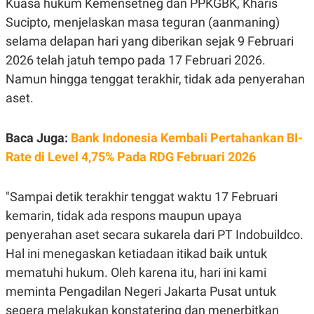
Kuasa hukum Kemensetneg dan PPKGBK, Kharis
E
R
Sucipto, menjelaskan masa teguran (aanmaning)
F
B
selama delapan hari yang diberikan sejak 9 Februari
O
U
K
S
2026 telah jatuh tempo pada 17 Februari 2026.
U
I
Namun hingga tenggat terakhir, tidak ada penyerahan
S
N
E
aset.
S
S
I
N
Baca Juga:
Bank Indonesia Kembali Pertahankan BI-
S
Rate di Level 4,75% Pada RDG Februari 2026
I
G
H
T
"Sampai detik terakhir tenggat waktu 17 Februari
S
B
kemarin, tidak ada respons maupun upaya
T
E
O
L
penyerahan aset secara sukarela dari PT Indobuildco.
C
A
Hal ini menegaskan ketiadaan itikad baik untuk
K
N
S
J
mematuhi hukum. Oleh karena itu, hari ini kami
E
A
T
O
meminta Pengadilan Negeri Jakarta Pusat untuk
U
N
segera melakukan konstatering dan menerbitkan
P