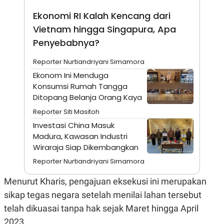
A
I
S
V
Ekonomi RI Kalah Kencang dari
K
E
E
Vietnam hingga Singapura, Apa
M
Penyebabnya?
E
N
T
Reporter Nurtiandriyani Simamora
E
Ekonom Ini Menduga
R
I
Konsumsi Rumah Tangga
A
Ditopang Belanja Orang Kaya
N
Reporter Siti Masitoh
L
E
Investasi China Masuk
S
Madura, Kawasan Industri
T
A
Wiraraja Siap Dikembangkan
R
I
Reporter Nurtiandriyani Simamora
Menurut Kharis, pengajuan eksekusi ini merupakan
KANAL
sikap tegas negara setelah menilai lahan tersebut
telah dikuasai tanpa hak sejak Maret hingga April
P
I
U
M
2023.