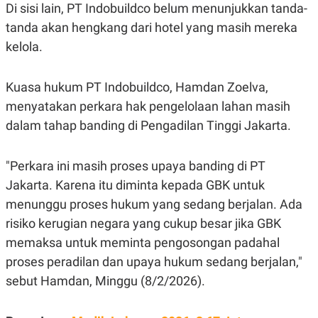
C
L
Di sisi lain, PT Indobuildco belum menunjukkan tanda-
A
E
tanda akan hengkang dari hotel yang masih mereka
D
A
E
S
kelola.
M
E
Y
.
I
D
Kuasa hukum PT Indobuildco, Hamdan Zoelva,
L
K
menyatakan perkara hak pengelolaan lahan masih
A
I
dalam tahap banding di Pengadilan Tinggi Jakarta.
N
N
G
E
G
R
A
J
"Perkara ini masih proses upaya banding di PT
N
A
A
E
Jakarta. Karena itu diminta kepada GBK untuk
N
M
menunggu proses hukum yang sedang berjalan. Ada
C
I
E
T
risiko kerugian negara yang cukup besar jika GBK
T
E
A
N
memaksa untuk meminta pengosongan padahal
K
proses peradilan dan upaya hukum sedang berjalan,"
E
A
P
D
sebut Hamdan, Minggu (8/2/2026).
A
V
P
E
E
R