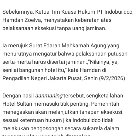
C
L
A
E
Sebelumnya, Ketua Tim Kuasa Hukum PT Indobuildco,
D
A
E
S
Hamdan Zoelva, menyatakan keberatan atas
M
E
Y
.
pelaksanaan eksekusi tanpa uang jaminan.
I
D
L
K
Ia merujuk Surat Edaran Mahkamah Agung yang
A
I
menurutnya mengatur bahwa pelaksanaan putusan
N
N
G
E
serta-merta harus disertai jaminan.,"Nilainya, ya,
G
R
A
J
senilai bangunan hotel itu," kata Hamdan di
N
A
A
E
Pengadilan Negeri Jakarta Pusat, Senin (9/2/2026)
N
M
C
I
E
T
Dengan hasil
aanmaning
tersebut, sengketa lahan
T
E
A
N
Hotel Sultan memasuki titik penting. Pemerintah
K
menegaskan akan melanjutkan tahapan eksekusi
E
A
P
D
sesuai ketentuan hukum jika Indobuildco tidak
A
V
melakukan pengosongan secara sukarela dalam
P
E
E
R