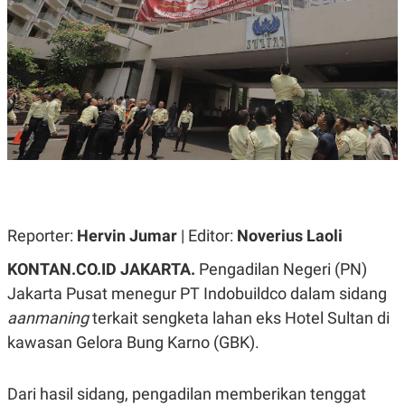
A
A
S
L
I
K
I
E
N
U
D
A
U
N
S
G
T
A
R
N
I
P
I
E
N
L
T
U
E
Reporter:
Hervin Jumar
| Editor:
Noverius Laoli
A
R
N
N
KONTAN.CO.ID JAKARTA.
Pengadilan Negeri (PN)
G
A
U
S
Jakarta Pusat menegur PT Indobuildco dalam sidang
S
I
aanmaning
terkait sengketa lahan eks Hotel Sultan di
A
O
H
N
kawasan Gelora Bung Karno (GBK).
A
A
L
P
R
Dari hasil sidang, pengadilan memberikan tenggat
E
E