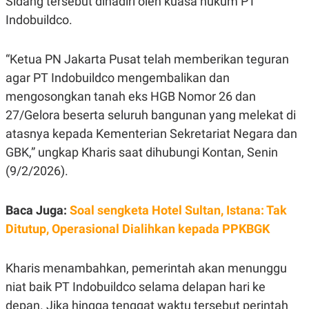
Sidang tersebut dihadiri oleh kuasa hukum PT
E
R
Indobuildco.
F
B
O
U
K
S
“Ketua PN Jakarta Pusat telah memberikan teguran
U
I
S
N
agar PT Indobuildco mengembalikan dan
E
mengosongkan tanah eks HGB Nomor 26 dan
S
S
27/Gelora beserta seluruh bangunan yang melekat di
I
N
atasnya kepada Kementerian Sekretariat Negara dan
S
GBK,” ungkap Kharis saat dihubungi Kontan, Senin
I
G
(9/2/2026).
H
T
S
B
Baca Juga:
Soal sengketa Hotel Sultan, Istana: Tak
T
E
O
L
Ditutup, Operasional Dialihkan kepada PPKBGK
C
A
K
N
S
J
Kharis menambahkan, pemerintah akan menunggu
E
A
T
O
niat baik PT Indobuildco selama delapan hari ke
U
N
P
depan. Jika hingga tenggat waktu tersebut perintah