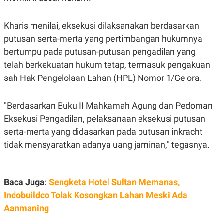
S
A
A
G
T
E
Kharis menilai, eksekusi dilaksanakan berdasarkan
D
S
A
putusan serta-merta yang pertimbangan hukumnya
T
A
bertumpu pada putusan-putusan pengadilan yang
K
L
telah berkekuatan hukum tetap, termasuk pengakuan
O
I
sah Hak Pengelolaan Lahan (HPL) Nomor 1/Gelora.
N
P
T
S
A
U
N
S
"Berdasarkan Buku II Mahkamah Agung dan Pedoman
T
V
Eksekusi Pengadilan, pelaksanaan eksekusi putusan
serta-merta yang didasarkan pada putusan inkracht
JARINGAN
tidak mensyaratkan adanya uang jaminan," tegasnya.
K
P
O
R
N
E
Baca Juga:
Sengketa Hotel Sultan Memanas,
T
S
Indobuildco Tolak Kosongkan Lahan Meski Ada
A
S
N
R
Aanmaning
A
E