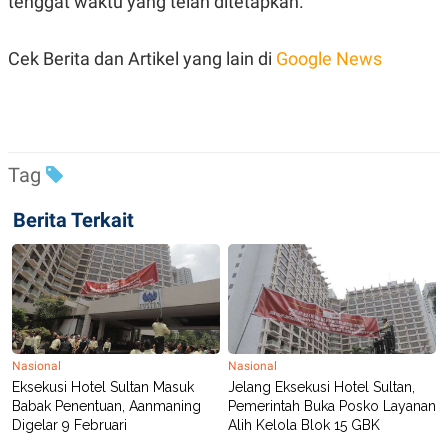
tenggat waktu yang telah ditetapkan.
R
T
I
S
Cek Berita dan Artikel yang lain di
Google News
I
N
G
K
G
M
E
Tag
D
I
A
Berita Terkait
.
I
D
SITEMAP
PROFILE
TERM
OF
USE
Nasional
Nasional
Eksekusi Hotel Sultan Masuk
Jelang Eksekusi Hotel Sultan,
PEDOMAN
PEMBERITAAN
Babak Penentuan, Aanmaning
Pemerintah Buka Posko Layanan
SIBER
Digelar 9 Februari
Alih Kelola Blok 15 GBK
PRIVACY