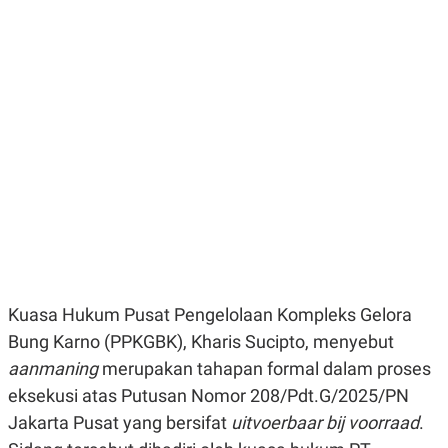
E
E
H
S
A
T
T
Y
A
L
N
E
E
A
N
N
G
A
L
L
I
I
S
S
H
I
S
E
K
X
O
E
L
C
O
U
M
Kuasa Hukum Pusat Pengelolaan Kompleks Gelora
T
Bung Karno (PPKGBK), Kharis Sucipto, menyebut
I
V
aanmaning
merupakan tahapan formal dalam proses
E
C
eksekusi atas Putusan Nomor 208/Pdt.G/2025/PN
O
R
Jakarta Pusat yang bersifat
uitvoerbaar bij voorraad
.
N