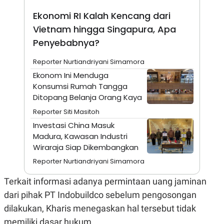
A
I
S
V
Ekonomi RI Kalah Kencang dari
K
E
E
Vietnam hingga Singapura, Apa
M
Penyebabnya?
E
N
T
Reporter Nurtiandriyani Simamora
E
Ekonom Ini Menduga
R
I
Konsumsi Rumah Tangga
A
Ditopang Belanja Orang Kaya
N
Reporter Siti Masitoh
L
E
Investasi China Masuk
S
Madura, Kawasan Industri
T
A
Wiraraja Siap Dikembangkan
R
I
Reporter Nurtiandriyani Simamora
Terkait informasi adanya permintaan uang jaminan
KANAL
dari pihak PT Indobuildco sebelum pengosongan
dilakukan, Kharis menegaskan hal tersebut tidak
P
I
U
M
memiliki dasar hukum.