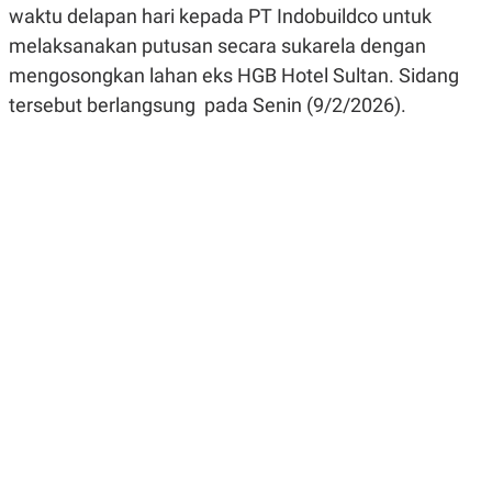
R
G
waktu delapan hari kepada PT Indobuildco untuk
S
I
melaksanakan putusan secara sukarela dengan
O
O
N
N
mengosongkan lahan eks HGB Hotel Sultan. Sidang
A
A
L
L
tersebut berlangsung pada Senin (9/2/2026).
F
I
N
A
N
C
E
Y
C
A
A
N
R
G
I
T
T
E
A
R
H
.
U
.
.
K
L
E
I
S
F