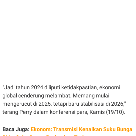
E
E
H
S
A
T
T
Y
A
L
N
E
E
A
N
N
G
A
L
L
I
I
S
S
H
I
S
E
K
X
O
E
L
"Jadi tahun 2024 diliputi ketidakpastian, ekonomi
C
O
U
M
global cenderung melambat. Memang mulai
T
mengerucut di 2025, tetapi baru stabilisasi di 2026,"
I
V
terang Perry dalam konferensi pers, Kamis (19/10).
E
C
O
R
Baca Juga:
Ekonom: Transmisi Kenaikan Suku Bunga
N