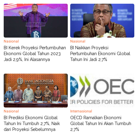
C
L
A
E
D
A
E
S
M
E
Y
.
I
D
Nasional
Nasional
L
K
BI Kerek Proyeksi Pertumbuhan
BI Naikkan Proyeksi
A
I
Ekonomi Global Tahun 2023
Pertumbuhan Ekonomi Global
N
N
G
E
Jadi 2,9%, Ini Alasannya
Tahun Ini Jadi 2,7%
G
R
A
J
N
A
A
E
N
M
C
I
E
T
T
E
A
N
K
Nasional
Internasional
E
A
BI Prediksi Ekonomi Global
OECD Ramalkan Ekonomi
P
D
Tahun Ini Tumbuh 2,7%, Naik
Global Tahun Ini Akan Tumbuh
A
V
dari Proyeksi Sebelumnya
2,7%
P
E
E
R