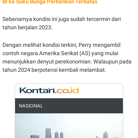
BI ke Suku Bunga Perbankan Terbatas
E
R
F
B
Sebenarnya kondisi ini juga sudah tercermin dari
O
U
K
S
tahun berjalan 2023.
U
I
S
N
E
S
Dengan melihat kondisi terkini, Perry mengambil
S
contoh negara Amerika Serikat (AS) yang mulai
I
N
menunjukkan denyut perekonomian. Walaupun pada
S
I
tahun 2024 berpotensi kembali melambat.
G
H
T
S
B
T
E
O
L
NASIONAL
C
A
K
N
S
J
E
A
T
O
U
N
P