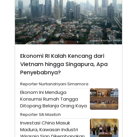
N
S
E
E
W
R
S
E
S
M
E
O
T
N
U
I
P
A
A
K
Ekonomi RI Kalah Kencang dari
D
I
V
L
Vietnam hingga Singapura, Apa
A
Penyebabnya?
S
K
O
Reporter Nurtiandriyani Simamora
R
Ekonom Ini Menduga
P
O
Konsumsi Rumah Tangga
R
Ditopang Belanja Orang Kaya
A
S
Reporter Siti Masitoh
I
Investasi China Masuk
K
N
Madura, Kawasan Industri
I
A
L
T
Wiraraja Siap Dikembangkan