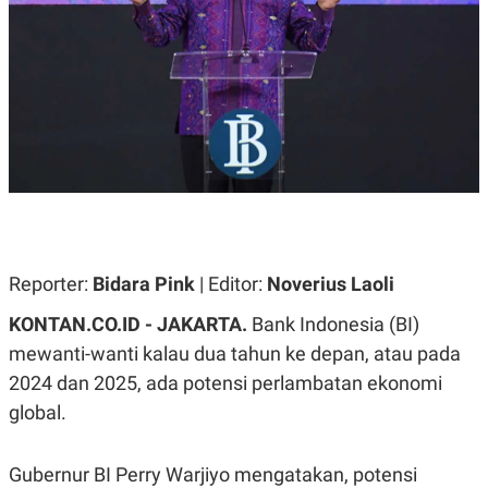
A
A
S
L
I
K
I
E
N
U
D
A
U
N
S
G
T
A
R
N
I
P
I
E
N
L
T
Reporter:
U
E
Bidara Pink
| Editor:
Noverius Laoli
A
R
N
N
KONTAN.CO.ID - JAKARTA.
Bank Indonesia (BI)
G
A
mewanti-wanti kalau dua tahun ke depan, atau pada
U
S
S
I
2024 dan 2025, ada potensi perlambatan ekonomi
A
O
H
N
global.
A
A
L
P
R
Gubernur BI Perry Warjiyo mengatakan, potensi
E
E