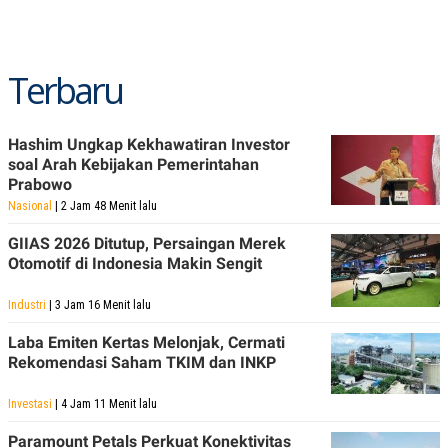
R
T
I
S
I
N
Terbaru
G
K
G
Hashim Ungkap Kekhawatiran Investor
M
E
soal Arah Kebijakan Pemerintahan
D
Prabowo
I
Nasional
| 2 Jam 48 Menit lalu
A
.
GIIAS 2026 Ditutup, Persaingan Merek
I
D
Otomotif di Indonesia Makin Sengit
Industri
| 3 Jam 16 Menit lalu
SITEMAP
PROFILE
TERM
Laba Emiten Kertas Melonjak, Cermati
OF
Rekomendasi Saham TKIM dan INKP
USE
PEDOMAN
Investasi
| 4 Jam 11 Menit lalu
PEMBERITAAN
SIBER
Paramount Petals Perkuat Konektivitas
PRIVACY