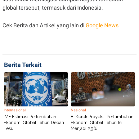
S
A
A
G
global tersebut, termasuk dari Indonesia.
T
E
D
S
A
Cek Berita dan Artikel yang lain di
Google News
T
A
K
L
O
I
N
P
T
S
A
U
Berita Terkait
N
S
T
V
JARINGAN
K
P
Internasional
Nasional
O
R
N
E
IMF Estimasi Pertumbuhan
BI Kerek Proyeksi Pertumbuhan
T
S
Ekonomi Global Tahun Depan
Ekonomi Global Tahun Ini
A
S
Lesu
Menjadi 2,9%
N
R
A
E