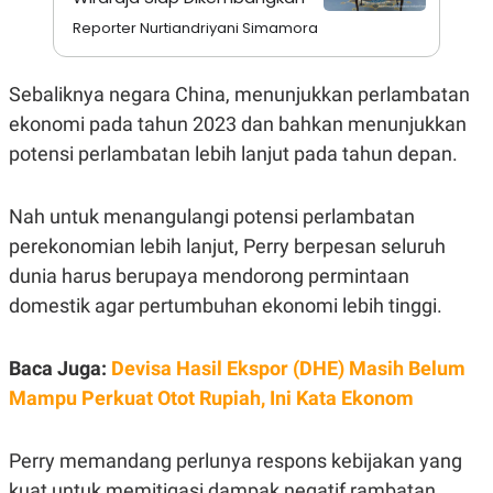
A
I
S
V
Reporter Nurtiandriyani Simamora
K
E
E
M
Sebaliknya negara China, menunjukkan perlambatan
E
N
ekonomi pada tahun 2023 dan bahkan menunjukkan
T
E
potensi perlambatan lebih lanjut pada tahun depan.
R
I
A
Nah untuk menangulangi potensi perlambatan
N
perekonomian lebih lanjut, Perry berpesan seluruh
L
E
dunia harus berupaya mendorong permintaan
S
T
domestik agar pertumbuhan ekonomi lebih tinggi.
A
R
I
Baca Juga:
Devisa Hasil Ekspor (DHE) Masih Belum
Mampu Perkuat Otot Rupiah, Ini Kata Ekonom
KANAL
Perry memandang perlunya respons kebijakan yang
P
I
U
M
kuat untuk memitigasi dampak negatif rambatan