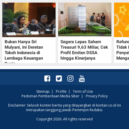
Bukan Hanya Sri
Segera Lepas Saham
Refund
Mulyani, Ini Deretan
Treasuri 9,63 Miliar, Cek
Tidak 
Tokoh Indonesia di
Profil Emiten DSSA
Penye
Lembaga Keuangan
hingga Kinerjanya
Menga
Dunia
Sitemap
|
Profile
|
Term of Use
Pedoman Pemberitaan Media Siber
|
Privacy Policy
Disclaimer: Seluruh konten berita yang ditayangkan di kontan.co.id ini
merupakan tanggung jawab Pemimpin Redaksi.
Copyright 2026. All rights reserved