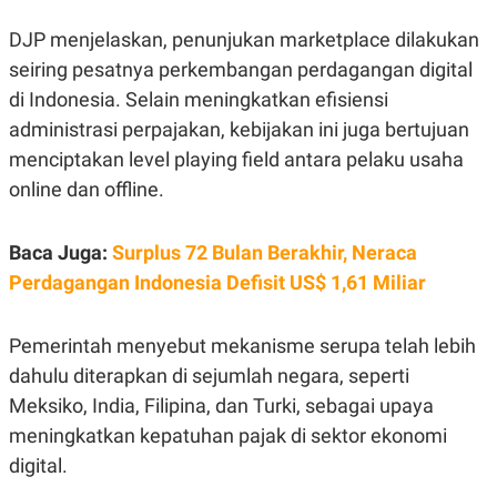
R
T
I
DJP menjelaskan, penunjukan marketplace dilakukan
S
I
seiring pesatnya perkembangan perdagangan digital
N
di Indonesia. Selain meningkatkan efisiensi
G
administrasi perpajakan, kebijakan ini juga bertujuan
K
G
menciptakan level playing field antara pelaku usaha
M
E
online dan offline.
D
I
A
Baca Juga:
Surplus 72 Bulan Berakhir, Neraca
.
I
Perdagangan Indonesia Defisit US$ 1,61 Miliar
D
Pemerintah menyebut mekanisme serupa telah lebih
SITEMAP
PROFILE
TERM
dahulu diterapkan di sejumlah negara, seperti
OF
Meksiko, India, Filipina, dan Turki, sebagai upaya
USE
PEDOMAN
meningkatkan kepatuhan pajak di sektor ekonomi
PEMBERITAAN
digital.
SIBER
PRIVACY