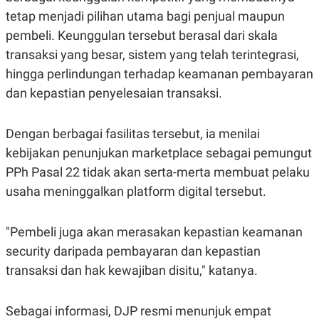
S
A
tetap menjadi pilihan utama bagi penjual maupun
A
G
T
E
pembeli. Keunggulan tersebut berasal dari skala
D
S
A
transaksi yang besar, sistem yang telah terintegrasi,
T
hingga perlindungan terhadap keamanan pembayaran
A
K
L
dan kepastian penyelesaian transaksi.
O
I
N
P
T
S
Dengan berbagai fasilitas tersebut, ia menilai
A
U
N
S
kebijakan penunjukan marketplace sebagai pemungut
T
PPh Pasal 22 tidak akan serta-merta membuat pelaku
V
usaha meninggalkan platform digital tersebut.
JARINGAN
"Pembeli juga akan merasakan kepastian keamanan
K
P
security daripada pembayaran dan kepastian
O
R
N
E
transaksi dan hak kewajiban disitu," katanya.
T
S
A
S
N
R
Sebagai informasi, DJP resmi menunjuk empat
A
E