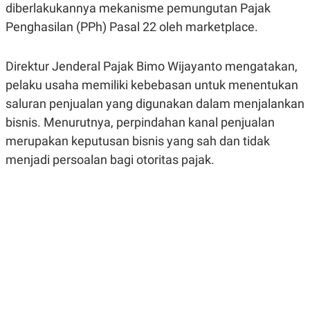
diberlakukannya mekanisme pemungutan Pajak
R
G
S
I
Penghasilan (PPh) Pasal 22 oleh marketplace.
O
O
N
N
A
A
L
L
Direktur Jenderal Pajak Bimo Wijayanto mengatakan,
F
pelaku usaha memiliki kebebasan untuk menentukan
I
N
saluran penjualan yang digunakan dalam menjalankan
A
N
bisnis. Menurutnya, perpindahan kanal penjualan
C
merupakan keputusan bisnis yang sah dan tidak
E
menjadi persoalan bagi otoritas pajak.
Y
C
A
A
N
R
G
I
T
T
E
A
R
H
.
U
.
.
K
L
E
I
S
F