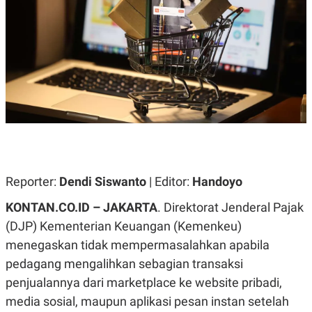
A
A
S
L
I
K
I
E
N
U
D
A
U
N
S
G
T
A
R
N
I
P
I
E
N
L
T
Reporter:
U
E
Dendi Siswanto
| Editor:
Handoyo
A
R
N
N
KONTAN.CO.ID – JAKARTA
. Direktorat Jenderal Pajak
G
A
(DJP) Kementerian Keuangan (Kemenkeu)
U
S
S
I
menegaskan tidak mempermasalahkan apabila
A
O
H
N
pedagang mengalihkan sebagian transaksi
A
A
L
penjualannya dari marketplace ke website pribadi,
P
R
media sosial, maupun aplikasi pesan instan setelah
E
E