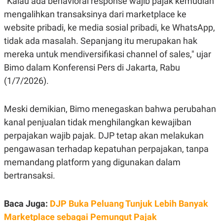
"Kalau ada behavioral response wajib pajak kemudian
E
R
mengalihkan transaksinya dari marketplace ke
F
B
website pribadi, ke media sosial pribadi, ke WhatsApp,
O
U
K
S
tidak ada masalah. Sepanjang itu merupakan hak
U
I
mereka untuk mendiversifikasi channel of sales," ujar
S
N
E
Bimo dalam Konferensi Pers di Jakarta, Rabu
S
S
(1/7/2026).
I
N
S
Meski demikian, Bimo menegaskan bahwa perubahan
I
G
kanal penjualan tidak menghilangkan kewajiban
H
T
perpajakan wajib pajak. DJP tetap akan melakukan
S
B
pengawasan terhadap kepatuhan perpajakan, tanpa
T
E
memandang platform yang digunakan dalam
O
L
C
A
bertransaksi.
K
N
S
J
E
A
T
O
Baca Juga:
DJP Buka Peluang Tunjuk Lebih Banyak
U
N
Marketplace sebagai Pemungut Pajak
P