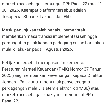
C
L
marketplace sebagai pemungut PPh Pasal 22 mulai 1
A
E
D
A
Juli 2026. Keempat platform tersebut adalah
E
S
Tokopedia, Shopee, Lazada, dan Blibli.
M
E
Y
.
I
D
Meski penunjukan telah berlaku, pemerintah
L
K
memberikan masa transisi implementasi sehingga
A
I
N
N
pemungutan pajak kepada pedagang online baru akan
G
E
mulai dilakukan pada 1 Agustus 2026.
G
R
A
J
N
A
A
E
Kebijakan tersebut merupakan implementasi
N
M
C
I
Peraturan Menteri Keuangan (PMK) Nomor 37 Tahun
E
T
2025 yang memberikan kewenangan kepada Direktur
T
E
A
N
Jenderal Pajak untuk menunjuk penyelenggara
K
perdagangan melalui sistem elektronik (PMSE) atau
E
A
P
D
marketplace sebagai pihak yang memungut PPh
A
V
Pasal 22.
P
E
E
R