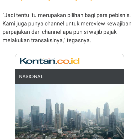
N
S
E
E
"Jadi tentu itu merupakan pilihan bagi para pebisnis.
W
R
S
E
Kami juga punya channel untuk mereview kewajiban
S
M
E
O
perpajakan dari channel apa pun si wajib pajak
T
N
melakukan transaksinya," tegasnya.
U
I
P
A
A
K
D
I
V
L
A
S
NASIONAL
K
O
R
P
O
R
A
S
I
K
N
I
A
L
T