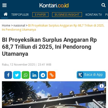
TERPOPULER
E-PAPER
BUSINESS INSIGHT
KONTAN TV
P
Home
>
nasional
>
BI Proyeksikan Surplus Anggaran Rp 68,7 Triliun di 2025,
Ini Pendorong Utamanya
MY
BI Proyeksikan Surplus Anggaran Rp
KONTAN
68,7 Triliun di 2025, Ini Pendorong
Daftar
Utamanya
Masuk
Rabu, 12 November 2025 | 23:41 WIB
Baca di App
BERITA
I
N
N
A
V
S
E
I
S
O
T
N