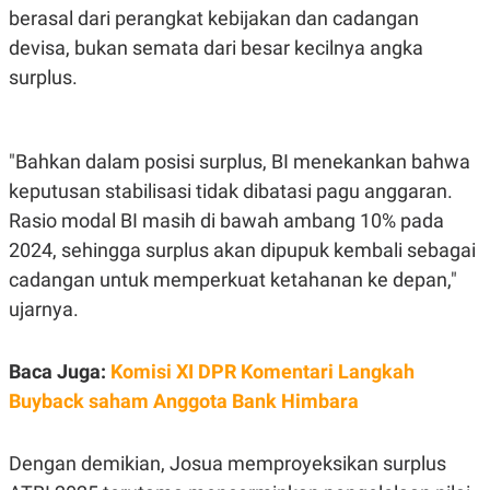
R
T
berasal dari perangkat kebijakan dan cadangan
I
S
devisa, bukan semata dari besar kecilnya angka
I
surplus.
N
G
K
G
"Bahkan dalam posisi surplus, BI menekankan bahwa
M
E
keputusan stabilisasi tidak dibatasi pagu anggaran.
D
I
Rasio modal BI masih di bawah ambang 10% pada
A
2024, sehingga surplus akan dipupuk kembali sebagai
.
I
cadangan untuk memperkuat ketahanan ke depan,"
D
ujarnya.
SITEMAP
PROFILE
TERM
Baca Juga:
Komisi XI DPR Komentari Langkah
OF
Buyback saham Anggota Bank Himbara
USE
PEDOMAN
PEMBERITAAN
Dengan demikian, Josua memproyeksikan surplus
SIBER
PRIVACY