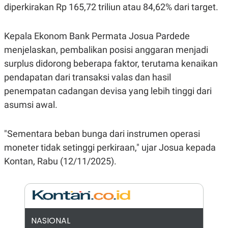
E
diperkirakan Rp 165,72 triliun atau 84,62% dari target.
R
F
B
O
U
Kepala Ekonom Bank Permata Josua Pardede
K
S
U
I
menjelaskan, pembalikan posisi anggaran menjadi
S
N
surplus didorong beberapa faktor, terutama kenaikan
E
S
pendapatan dari transaksi valas dan hasil
S
I
penempatan cadangan devisa yang lebih tinggi dari
N
asumsi awal.
S
I
G
H
"Sementara beban bunga dari instrumen operasi
T
moneter tidak setinggi perkiraan," ujar Josua kepada
S
B
T
E
Kontan, Rabu (12/11/2025).
O
L
C
A
K
N
S
J
E
A
T
O
U
N
NASIONAL
P