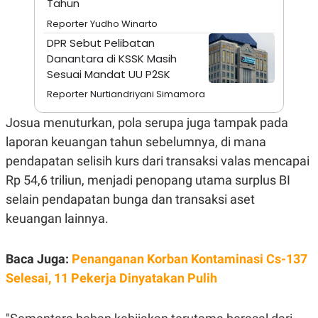
Tahun
A
I
S
V
Reporter Yudho Winarto
K
E
E
DPR Sebut Pelibatan
M
Danantara di KSSK Masih
E
Sesuai Mandat UU P2SK
N
T
Reporter Nurtiandriyani Simamora
E
R
I
Josua menuturkan, pola serupa juga tampak pada
A
laporan keuangan tahun sebelumnya, di mana
N
pendapatan selisih kurs dari transaksi valas mencapai
L
E
Rp 54,6 triliun, menjadi penopang utama surplus BI
S
T
selain pendapatan bunga dan transaksi aset
A
R
keuangan lainnya.
I
Baca Juga:
Penanganan Korban Kontaminasi Cs-137
KANAL
Selesai, 11 Pekerja Dinyatakan Pulih
P
I
U
M