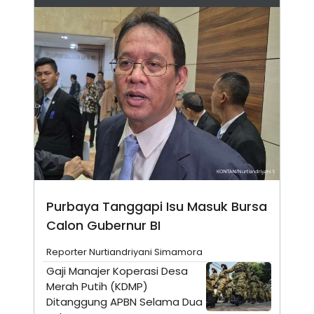
N
S
E
E
W
R
S
E
S
M
E
O
T
N
U
I
P
A
A
K
D
I
V
L
A
S
K
O
R
Purbaya Tanggapi Isu Masuk Bursa
P
O
Calon Gubernur BI
R
A
Reporter Nurtiandriyani Simamora
S
I
Gaji Manajer Koperasi Desa
K
N
Merah Putih (KDMP)
I
A
Ditanggung APBN Selama Dua
L
T