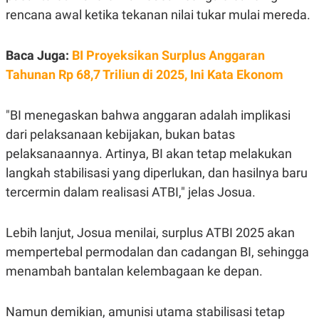
C
L
rencana awal ketika tekanan nilai tukar mulai mereda.
A
E
D
A
E
S
M
E
Baca Juga:
BI Proyeksikan Surplus Anggaran
Y
.
I
Tahunan Rp 68,7 Triliun di 2025, Ini Kata Ekonom
D
L
K
A
I
"BI menegaskan bahwa anggaran adalah implikasi
N
N
dari pelaksanaan kebijakan, bukan batas
G
E
G
R
pelaksanaannya. Artinya, BI akan tetap melakukan
A
J
N
A
langkah stabilisasi yang diperlukan, dan hasilnya baru
A
E
tercermin dalam realisasi ATBI," jelas Josua.
N
M
C
I
E
T
T
E
Lebih lanjut, Josua menilai, surplus ATBI 2025 akan
A
N
K
mempertebal permodalan dan cadangan BI, sehingga
E
A
menambah bantalan kelembagaan ke depan.
P
D
A
V
P
E
Namun demikian, amunisi utama stabilisasi tetap
E
R