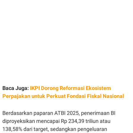
E
E
H
S
A
T
T
Y
A
L
N
E
E
A
N
N
G
A
L
L
I
I
S
S
H
I
S
E
K
X
O
E
L
C
O
Baca Juga:
IKPI Dorong Reformasi Ekosistem
U
M
Perpajakan untuk Perkuat Fondasi Fiskal Nasional
T
I
V
E
Berdasarkan paparan ATBI 2025, penerimaan BI
C
O
diproyeksikan mencapai Rp 234,39 triliun atau
R
138,58% dari target, sedangkan pengeluaran
N