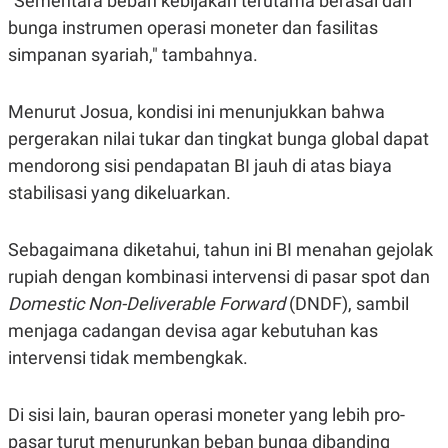
"Sementara beban kebijakan terutama berasal dari
S
A
A
G
bunga instrumen operasi moneter dan fasilitas
T
E
simpanan syariah," tambahnya.
D
S
A
T
A
Menurut Josua, kondisi ini menunjukkan bahwa
K
L
pergerakan nilai tukar dan tingkat bunga global dapat
O
I
N
P
mendorong sisi pendapatan BI jauh di atas biaya
T
S
stabilisasi yang dikeluarkan.
A
U
N
S
T
V
Sebagaimana diketahui, tahun ini BI menahan gejolak
rupiah dengan kombinasi intervensi di pasar spot dan
JARINGAN
Domestic Non-Deliverable Forward
(DNDF), sambil
menjaga cadangan devisa agar kebutuhan kas
K
P
intervensi tidak membengkak.
O
R
N
E
T
S
A
S
Di sisi lain, bauran operasi moneter yang lebih pro-
N
R
A
E
pasar turut menurunkan beban bunga dibanding