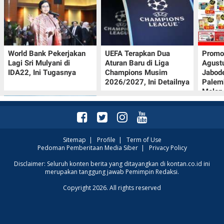
World Bank Pekerjakan
UEFA Terapkan Dua
Promo
Lagi Sri Mulyani di
Aturan Baru di Liga
Agust
IDA22, Ini Tugasnya
Champions Musim
Jabod
2026/2027, Ini Detailnya
Palem
Melon
Sitemap
|
Profile
|
Term of Use
Pedoman Pemberitaan Media Siber
|
Privacy Policy
Intip Prakiraan Cuaca
Disclaimer: Seluruh konten berita yang ditayangkan di kontan.co.id ini
merupakan tanggung jawab Pemimpin Redaksi.
Sumsel Kamis (6/8):
Hujan Ringan
Copyright 2026. All rights reserved
Mendominasi, Siapkan
Payung!