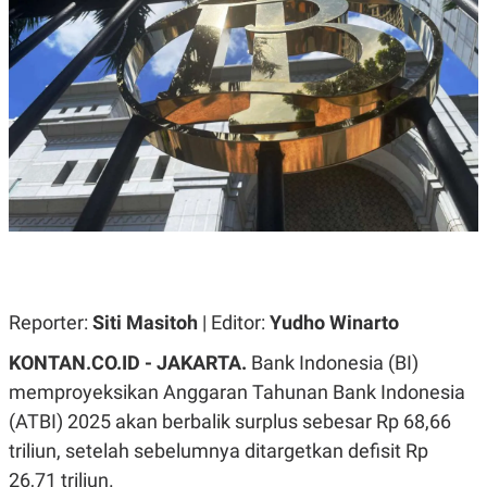
A
A
S
L
I
K
I
E
N
U
D
A
U
N
S
G
T
A
R
N
I
P
I
E
N
L
T
U
E
A
R
N
N
Reporter:
Siti Masitoh
| Editor:
Yudho Winarto
G
A
U
S
KONTAN.CO.ID - JAKARTA.
Bank Indonesia (BI)
S
I
A
O
memproyeksikan Anggaran Tahunan Bank Indonesia
H
N
(ATBI) 2025 akan berbalik surplus sebesar Rp 68,66
A
A
L
triliun, setelah sebelumnya ditargetkan defisit Rp
P
R
26,71 triliun.
E
E