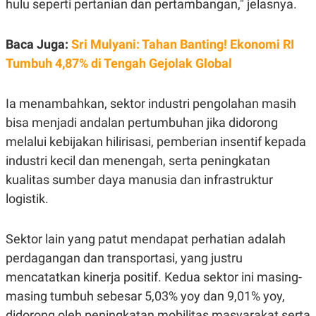
hulu seperti pertanian dan pertambangan," jelasnya.
C
L
A
E
D
A
E
S
Baca Juga:
Sri Mulyani: Tahan Banting! Ekonomi RI
M
E
Y
.
Tumbuh 4,87% di Tengah Gejolak Global
I
D
L
K
Ia menambahkan, sektor industri pengolahan masih
A
I
bisa menjadi andalan pertumbuhan jika didorong
N
N
G
E
melalui kebijakan hilirisasi, pemberian insentif kepada
G
R
A
J
industri kecil dan menengah, serta peningkatan
N
A
kualitas sumber daya manusia dan infrastruktur
A
E
N
M
logistik.
C
I
E
T
T
E
A
N
Sektor lain yang patut mendapat perhatian adalah
K
perdagangan dan transportasi, yang justru
E
A
mencatatkan kinerja positif. Kedua sektor ini masing-
P
D
A
V
masing tumbuh sebesar 5,03% yoy dan 9,01% yoy,
P
E
E
R
didorong oleh peningkatan mobilitas masyarakat serta