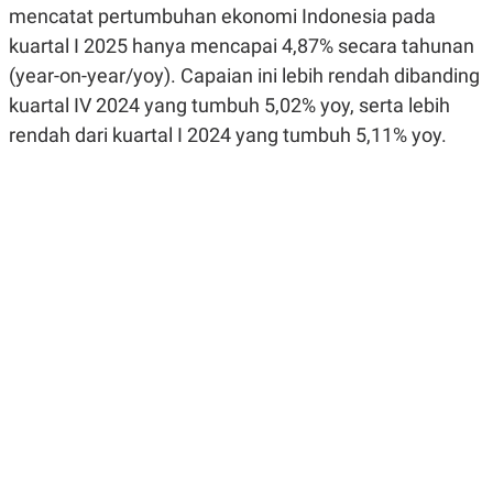
mencatat pertumbuhan ekonomi Indonesia pada
R
G
S
I
kuartal I 2025 hanya mencapai 4,87% secara tahunan
O
O
N
N
(year-on-year/yoy). Capaian ini lebih rendah dibanding
A
A
L
L
kuartal IV 2024 yang tumbuh 5,02% yoy, serta lebih
F
rendah dari kuartal I 2024 yang tumbuh 5,11% yoy.
I
N
A
N
C
E
Y
C
A
A
N
R
G
I
T
T
E
A
R
H
.
U
.
.
K
L
E
I
S
F