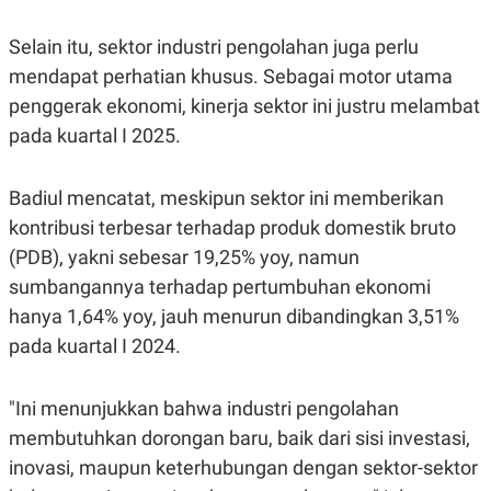
S
A
A
G
T
E
Selain itu, sektor industri pengolahan juga perlu
D
S
mendapat perhatian khusus. Sebagai motor utama
A
T
penggerak ekonomi, kinerja sektor ini justru melambat
A
pada kuartal I 2025.
K
L
O
I
N
P
T
S
Badiul mencatat, meskipun sektor ini memberikan
A
U
kontribusi terbesar terhadap produk domestik bruto
N
S
T
(PDB), yakni sebesar 19,25% yoy, namun
V
sumbangannya terhadap pertumbuhan ekonomi
hanya 1,64% yoy, jauh menurun dibandingkan 3,51%
JARINGAN
pada kuartal I 2024.
K
P
O
R
"Ini menunjukkan bahwa industri pengolahan
N
E
T
S
membutuhkan dorongan baru, baik dari sisi investasi,
A
S
N
R
inovasi, maupun keterhubungan dengan sektor-sektor
A
E