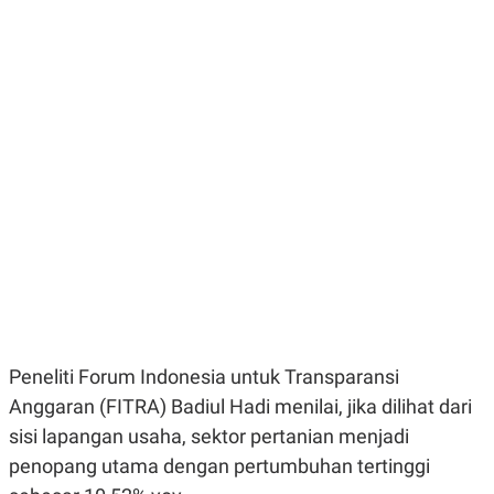
E
E
H
S
A
T
T
Y
A
L
N
E
E
A
N
N
G
A
L
L
I
I
S
S
H
I
S
E
K
X
O
E
L
C
O
U
M
T
Peneliti Forum Indonesia untuk Transparansi
I
V
Anggaran (FITRA) Badiul Hadi menilai, jika dilihat dari
E
C
sisi lapangan usaha, sektor pertanian menjadi
O
penopang utama dengan pertumbuhan tertinggi
R
N