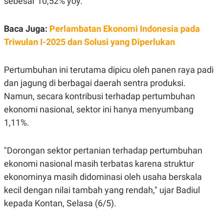
sebesar 10,52% yoy.
E
R
F
B
Baca Juga:
Perlambatan Ekonomi Indonesia pada
O
U
K
S
Triwulan I-2025 dan Solusi yang Diperlukan
U
I
S
N
E
Pertumbuhan ini terutama dipicu oleh panen raya padi
S
S
dan jagung di berbagai daerah sentra produksi.
I
N
Namun, secara kontribusi terhadap pertumbuhan
S
ekonomi nasional, sektor ini hanya menyumbang
I
G
1,11%.
H
T
S
B
"Dorongan sektor pertanian terhadap pertumbuhan
T
E
O
L
ekonomi nasional masih terbatas karena struktur
C
A
ekonominya masih didominasi oleh usaha berskala
K
N
S
J
kecil dengan nilai tambah yang rendah," ujar Badiul
E
A
T
O
kepada Kontan, Selasa (6/5).
U
N
P