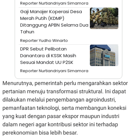
A
I
Reporter Nurtiandriyani Simamora
S
V
Gaji Manajer Koperasi Desa
K
E
E
Merah Putih (KDMP)
M
Ditanggung APBN Selama Dua
E
Tahun
N
T
Reporter Yudho Winarto
E
R
DPR Sebut Pelibatan
I
Danantara di KSSK Masih
A
N
Sesuai Mandat UU P2SK
L
Reporter Nurtiandriyani Simamora
E
S
Menurutnya, pemerintah perlu mengarahkan sektor
T
A
pertanian menuju transformasi struktural. Ini dapat
R
I
dilakukan melalui pengembangan agroindustri,
pemanfaatan teknologi, serta membangun koneksi
KANAL
yang kuat dengan pasar ekspor maupun industri
dalam negeri agar kontribusi sektor ini terhadap
P
I
perekonomian bisa lebih besar.
U
M