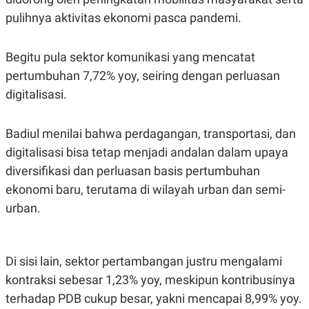
R
T
pulihnya aktivitas ekonomi pasca pandemi.
I
S
I
N
Begitu pula sektor komunikasi yang mencatat
G
pertumbuhan 7,72% yoy, seiring dengan perluasan
K
G
digitalisasi.
M
E
D
Badiul menilai bahwa perdagangan, transportasi, dan
I
A
digitalisasi bisa tetap menjadi andalan dalam upaya
.
I
diversifikasi dan perluasan basis pertumbuhan
D
ekonomi baru, terutama di wilayah urban dan semi-
urban.
SITEMAP
PROFILE
TERM
OF
USE
Di sisi lain, sektor pertambangan justru mengalami
PEDOMAN
kontraksi sebesar 1,23% yoy, meskipun kontribusinya
PEMBERITAAN
SIBER
terhadap PDB cukup besar, yakni mencapai 8,99% yoy.
PRIVACY