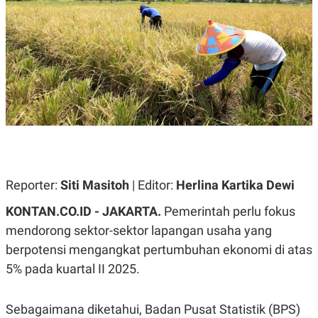
A
A
S
L
I
K
I
E
N
U
D
A
U
N
S
G
T
A
R
N
I
P
I
E
N
L
T
Reporter:
U
E
Siti Masitoh
| Editor:
Herlina Kartika Dewi
A
R
N
N
KONTAN.CO.ID -
JAKARTA.
Pemerintah perlu fokus
G
A
mendorong sektor-sektor lapangan usaha yang
U
S
S
I
berpotensi mengangkat pertumbuhan ekonomi di atas
A
O
H
N
5% pada kuartal II 2025.
A
A
L
P
R
Sebagaimana diketahui, Badan Pusat Statistik (BPS)
E
E