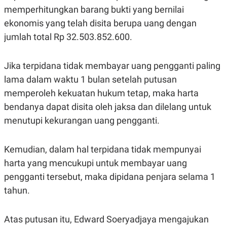
C
L
memperhitungkan barang bukti yang bernilai
A
E
D
A
ekonomis yang telah disita berupa uang dengan
E
S
M
E
jumlah total Rp 32.503.852.600.
Y
.
I
D
Jika terpidana tidak membayar uang pengganti paling
L
K
lama dalam waktu 1 bulan setelah putusan
A
I
N
N
memperoleh kekuatan hukum tetap, maka harta
G
E
G
R
bendanya dapat disita oleh jaksa dan dilelang untuk
A
J
menutupi kekurangan uang pengganti.
N
A
A
E
N
M
C
I
Kemudian, dalam hal terpidana tidak mempunyai
E
T
T
E
harta yang mencukupi untuk membayar uang
A
N
pengganti tersebut, maka dipidana penjara selama 1
K
tahun.
E
A
P
D
A
V
P
E
Atas putusan itu, Edward Soeryadjaya mengajukan
E
R