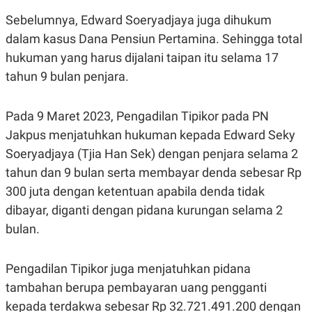
S
A
A
G
Sebelumnya, Edward Soeryadjaya juga dihukum
T
E
dalam kasus Dana Pensiun Pertamina. Sehingga total
D
S
A
hukuman yang harus dijalani taipan itu selama 17
T
A
tahun 9 bulan penjara.
K
L
O
I
N
P
Pada 9 Maret 2023, Pengadilan Tipikor pada PN
T
S
Jakpus menjatuhkan hukuman kepada Edward Seky
A
U
N
S
Soeryadjaya (Tjia Han Sek) dengan penjara selama 2
T
V
tahun dan 9 bulan serta membayar denda sebesar Rp
300 juta dengan ketentuan apabila denda tidak
JARINGAN
dibayar, diganti dengan pidana kurungan selama 2
bulan.
K
P
O
R
N
E
Pengadilan Tipikor juga menjatuhkan pidana
T
S
A
S
tambahan berupa pembayaran uang pengganti
N
R
A
E
kepada terdakwa sebesar Rp 32.721.491.200 dengan