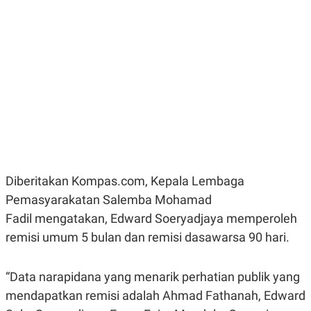
E
E
H
S
A
T
T
Y
A
L
N
E
E
A
N
N
G
A
L
L
I
I
S
S
H
I
S
E
K
Diberitakan Kompas.com, Kepala Lembaga
X
O
E
L
Pemasyarakatan Salemba Mohamad
C
O
U
M
Fadil mengatakan, Edward Soeryadjaya memperoleh
T
remisi umum 5 bulan dan remisi dasawarsa 90 hari.
I
V
E
C
“Data narapidana yang menarik perhatian publik yang
O
R
mendapatkan remisi adalah Ahmad Fathanah, Edward
N