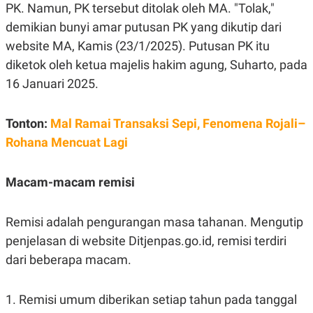
R
T
PK. Namun, PK tersebut ditolak oleh MA.
"Tolak,"
I
demikian bunyi amar putusan PK yang dikutip dari
S
I
website MA, Kamis (23/1/2025). Putusan PK itu
N
G
diketok oleh ketua majelis hakim agung, Suharto, pada
K
16 Januari 2025.
G
M
E
Tonton:
Mal Ramai Transaksi Sepi, Fenomena Rojali–
D
I
Rohana Mencuat Lagi
A
.
I
Macam-macam remisi
D
Remisi adalah pengurangan masa tahanan. Mengutip
SITEMAP
PROFILE
TERM
penjelasan di website Ditjenpas.go.id, remisi terdiri
OF
USE
dari beberapa macam.
PEDOMAN
PEMBERITAAN
SIBER
1. Remisi umum diberikan setiap tahun pada tanggal
PRIVACY