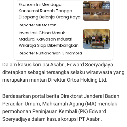
A
I
Ekonom Ini Menduga
S
V
Konsumsi Rumah Tangga
K
E
E
Ditopang Belanja Orang Kaya
M
E
Reporter Siti Masitoh
N
Investasi China Masuk
T
E
Madura, Kawasan Industri
R
Wiraraja Siap Dikembangkan
I
A
Reporter Nurtiandriyani Simamora
N
L
Dalam kasus korupsi Asabri, Edward Soeryadjaya
E
ditetapkan sebagai tersangka selaku wiraswasta yang
S
T
merupakan mantan Direktur Ortos Holding Ltd.
A
R
I
Berdasarkan portal berita Direktorat Jenderal Badan
Peradilan Umum, Mahkamah Agung (MA) menolak
KANAL
permohonan Peninjauan Kembali (PK) Edward
Soeryadjaya dalam kasus korupsi PT Asabri.
P
I
U
M