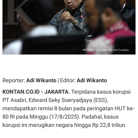
A
A
S
L
I
K
I
E
N
U
D
A
U
N
S
G
T
A
R
N
I
P
I
E
N
L
T
Reporter:
U
E
Adi Wikanto
| Editor:
Adi Wikanto
A
R
N
N
KONTAN.CO.ID -
JAKARTA.
Terpidana kasus korupsi
G
A
PT Asabri, Edward Seky Soeryadjaya (ESS),
U
S
S
I
mendapatkan remisi 8 bulan pada peringatan HUT ke-
A
O
H
N
80 RI pada Minggu (17/8/2025). Padahal, kasus
A
A
L
korupsi ini merugikan negara hingga Rp 22,8 triliun.
P
R
E
E