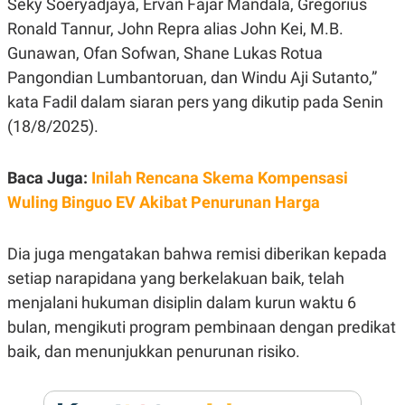
Seky Soeryadjaya, Ervan Fajar Mandala, Gregorius
E
R
Ronald Tannur, John Repra alias John Kei, M.B.
F
B
Gunawan, Ofan Sofwan, Shane Lukas Rotua
O
U
K
S
Pangondian Lumbantoruan, dan Windu Aji Sutanto,”
U
I
kata Fadil dalam siaran pers yang dikutip pada Senin
S
N
E
(18/8/2025).
S
S
I
N
Baca Juga:
Inilah Rencana Skema Kompensasi
S
Wuling Binguo EV Akibat Penurunan Harga
I
G
H
T
Dia juga mengatakan bahwa remisi diberikan kepada
S
B
setiap narapidana yang berkelakuan baik, telah
T
E
O
L
menjalani hukuman disiplin dalam kurun waktu 6
C
A
bulan, mengikuti program pembinaan dengan predikat
K
N
S
J
baik, dan menunjukkan penurunan risiko.
E
A
T
O
U
N
P