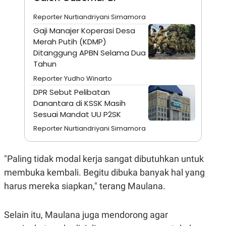
N
S
Reporter Nurtiandriyani Simamora
E
E
W
R
Gaji Manajer Koperasi Desa
S
E
Merah Putih (KDMP)
S
M
E
O
Ditanggung APBN Selama Dua
T
N
Tahun
U
I
P
A
Reporter Yudho Winarto
A
K
DPR Sebut Pelibatan
D
I
Danantara di KSSK Masih
V
L
A
Sesuai Mandat UU P2SK
S
K
Reporter Nurtiandriyani Simamora
O
R
P
"Paling tidak modal kerja sangat dibutuhkan untuk
O
R
membuka kembali. Begitu dibuka banyak hal yang
A
S
harus mereka siapkan," terang Maulana.
I
K
N
I
A
Selain itu, Maulana juga mendorong agar
L
T