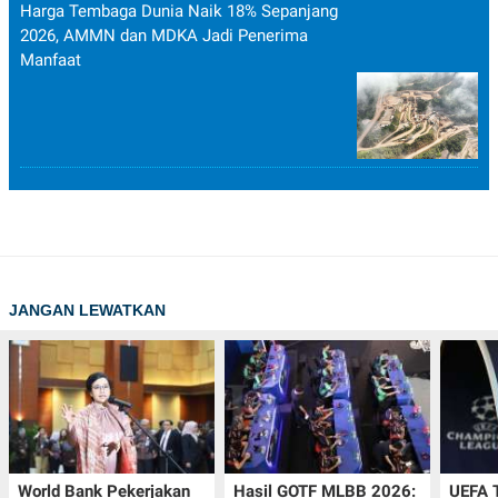
Harga Tembaga Dunia Naik 18% Sepanjang
2026, AMMN dan MDKA Jadi Penerima
Manfaat
JANGAN LEWATKAN
World Bank Pekerjakan
Hasil GOTF MLBB 2026:
UEFA 