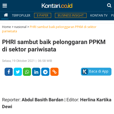
TERPOPULER
E-PAPER
BUSINESS INSIGHT
KONTAN TV
P
Home
>
nasional
>
PHRI sambut baik pelonggaran PPKM di sektor
pariwisata
MY
PHRI sambut baik pelonggaran PPKM
KONTAN
di sektor pariwisata
Daftar
Selasa, 19 Oktober 2021 | 06:58 WIB
Masuk
Baca di App
BERITA
I
N
N
A
Reporter:
Abdul Basith Bardan
| Editor:
Herlina Kartika
V
S
E
I
Dewi
S
O
T
N