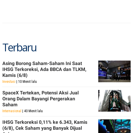
S
A
A
G
T
E
D
S
A
T
A
K
L
Terbaru
O
I
N
P
T
S
A
U
N
S
Asing Borong Saham-Saham Ini Saat
T
IHSG Terkoreksi, Ada BBCA dan TLKM,
V
Kamis (6/8)
Investasi
| 10 Menit lalu
JARINGAN
SpaceX Tertekan, Potensi Aksi Jual
Orang Dalam Bayangi Pergerakan
K
P
Saham
O
R
N
E
Internasional
| 40 Menit lalu
T
S
A
S
IHSG Terkoreksi 0,11% ke 6.343, Kamis
N
R
(6/8), Cek Saham yang Banyak Dijual
A
E