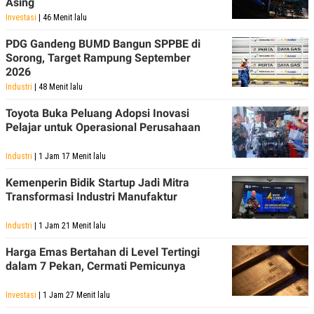
Asing
C
L
A
E
Investasi
| 46 Menit lalu
D
A
E
S
PDG Gandeng BUMD Bangun SPPBE di
M
E
Sorong, Target Rampung September
Y
.
I
2026
D
Industri
| 48 Menit lalu
L
K
A
I
Toyota Buka Peluang Adopsi Inovasi
N
N
Pelajar untuk Operasional Perusahaan
G
E
G
R
A
J
Industri
| 1 Jam 17 Menit lalu
N
A
A
E
Kemenperin Bidik Startup Jadi Mitra
N
M
Transformasi Industri Manufaktur
C
I
E
T
T
E
Industri
| 1 Jam 21 Menit lalu
A
N
K
Harga Emas Bertahan di Level Tertingi
E
A
dalam 7 Pekan, Cermati Pemicunya
P
D
A
V
Investasi
| 1 Jam 27 Menit lalu
P
E
E
R