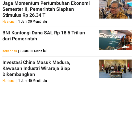
R
T
Jaga Momentum Pertumbuhan Ekonomi
I
Semester II, Pemerintah Siapkan
S
Stimulus Rp 26,34 T
I
N
Nasional
| 1 Jam 30 Menit lalu
G
BNI Kantongi Dana SAL Rp 18,5 Triliun
K
dari Pemerintah
G
M
E
Keuangan
| 1 Jam 35 Menit lalu
D
I
Investasi China Masuk Madura,
A
.
Kawasan Industri Wiraraja Siap
I
Dikembangkan
D
Nasional
| 1 Jam 40 Menit lalu
SITEMAP
PROFILE
TERM
OF
USE
PEDOMAN
PEMBERITAAN
SIBER
PRIVACY