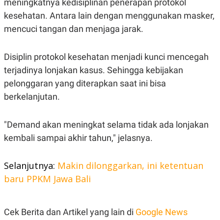
meningkatnya kedisiplinan penerapan protokol
A
I
S
V
kesehatan. Antara lain dengan menggunakan masker,
K
E
E
mencuci tangan dan menjaga jarak.
M
E
N
Disiplin protokol kesehatan menjadi kunci mencegah
T
E
terjadinya lonjakan kasus. Sehingga kebijakan
R
I
pelonggaran yang diterapkan saat ini bisa
A
berkelanjutan.
N
L
E
"Demand akan meningkat selama tidak ada lonjakan
S
T
kembali sampai akhir tahun," jelasnya.
A
R
I
Selanjutnya:
Makin dilonggarkan, ini ketentuan
baru PPKM Jawa Bali
KANAL
P
I
Cek Berita dan Artikel yang lain di
Google News
U
M