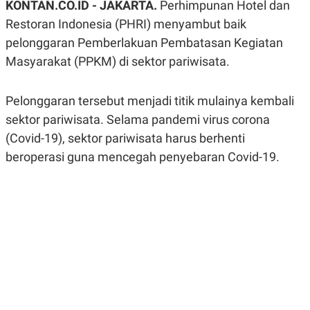
KONTAN.CO.ID -
JAKARTA.
Perhimpunan Hotel dan
A
A
S
L
Restoran Indonesia (PHRI) menyambut baik
I
pelonggaran Pemberlakuan Pembatasan Kegiatan
K
I
Masyarakat (PPKM) di sektor pariwisata.
E
N
U
D
A
U
N
S
Pelonggaran tersebut menjadi titik mulainya kembali
G
T
A
R
sektor pariwisata. Selama pandemi virus corona
N
I
(Covid-19), sektor pariwisata harus berhenti
P
I
beroperasi guna mencegah penyebaran Covid-19.
E
N
L
T
U
E
A
R
N
N
G
A
U
S
S
I
A
O
H
N
A
A
L
P
R
E
E