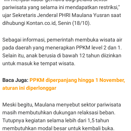
E
E
H
S
pariwisata yang selama ini mendapatkan restriksi,"
A
T
T
Y
ujar Sekretaris Jenderal PHRI Maulana Yusran saat
A
L
dihubungi Kontan.co.id, Senin (18/10).
N
E
E
A
N
N
Sebagai informasi, pemerintah membuka wisata air
G
A
L
L
pada daerah yang menerapkan PPKM level 2 dan 1.
I
I
S
S
Selain itu, anak berusia di bawah 12 tahun diizinkan
H
I
untuk masuk ke tempat wisata.
S
E
K
X
O
Baca Juga:
PPKM diperpanjang hingga 1 November,
E
L
C
O
aturan ini diperlonggar
U
M
T
I
Meski begitu, Maulana menyebut sektor pariwisata
V
E
masih membutuhkan dukungan relaksasi beban.
C
O
Tutupnya kegiatan selama lebih dari 1,5 tahun
R
membutuhkan modal besar untuk kembali buka.
N