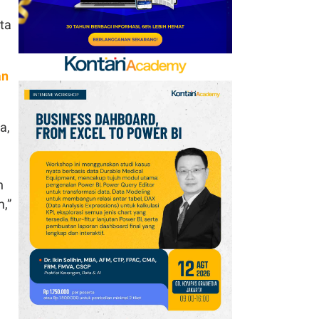
ata
an
a,
n
,”