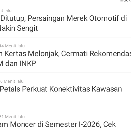
t lalu
Ditutup, Persaingan Merek Otomotif di
akin Sengit
14 Menit lalu
n Kertas Melonjak, Cermati Rekomenda
M dan INKP
26 Menit lalu
Petals Perkuat Konektivitas Kawasan
31 Menit lalu
oam Moncer di Semester I-2026, Cek