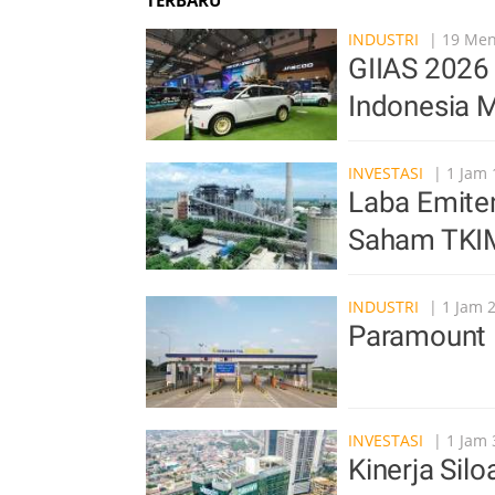
TERBARU
INDUSTRI
| 19 Meni
GIIAS 2026 
Indonesia M
INVESTASI
| 1 Jam 
Laba Emite
Saham TKI
INDUSTRI
| 1 Jam 
Paramount 
INVESTASI
| 1 Jam 
Kinerja Sil