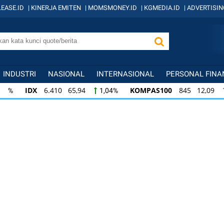
EASE.ID
|
KINERJA EMITEN
|
MOMSMONEY.ID
|
KGMEDIA.ID
|
ADVERTISIN
INDUSTRI
NASIONAL
INTERNASIONAL
PERSONAL FINA
IDX
6.410 65,94
KOMPAS100
845 12,09
1,04%
1,
KOMPAS100
845 12,09
LQ45
640 9,44
1,45%
1,5
LQ45
640 9,44
ISSI
222 2,82
IDX3
1,50%
1,29%