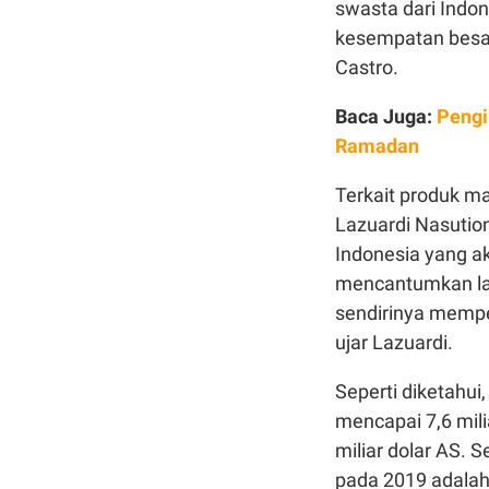
swasta dari Indo
kesempatan besar 
Castro.
Baca Juga:
Pengir
Ramadan
Terkait produk m
Lazuardi Nasuti
Indonesia yang ak
mencantumkan lab
sendirinya memper
ujar Lazuardi.
Seperti diketahui
mencapai 7,6 mili
miliar dolar AS. 
pada 2019 adalah