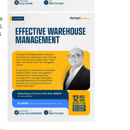
ga
S,
5
:
ks
»