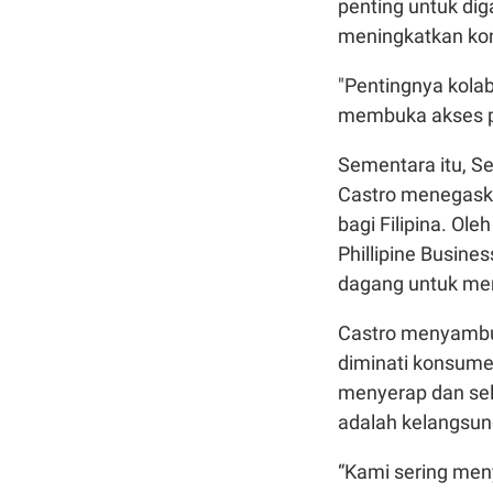
penting untuk di
meningkatkan kone
"Pentingnya kola
membuka akses pa
Sementara itu, Se
Castro menegaska
bagi Filipina. Ole
Phillipine Busin
dagang untuk men
Castro menyambut
diminati konsumen 
menyerap dan sela
adalah kelangsun
“Kami sering men