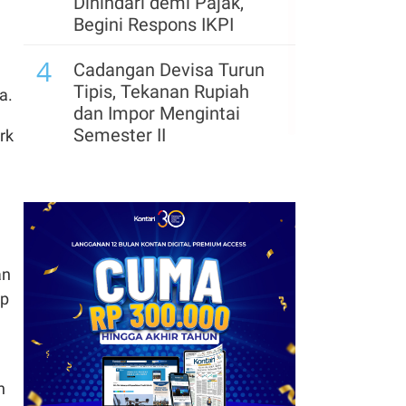
Dihindari demi Pajak,
Begini Respons IKPI
4
Cadangan Devisa Turun
Tipis, Tekanan Rupiah
a.
dan Impor Mengintai
Semester II
rk
an
ap
n