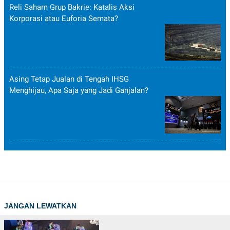
Reli Saham Grup Bakrie: Katalis Aksi
Korporasi atau Euforia Semata?
Asing Tetap Jualan di Tengah IHSG
Menghijau, Apa Saja yang Jadi Ganjalan?
JANGAN LEWATKAN