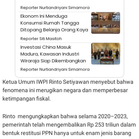
A
I
S
V
Reporter Nurtiandriyani Simamora
K
E
Ekonom Ini Menduga
E
M
Konsumsi Rumah Tangga
E
Ditopang Belanja Orang Kaya
N
T
Reporter Siti Masitoh
E
Investasi China Masuk
R
I
Madura, Kawasan Industri
A
Wiraraja Siap Dikembangkan
N
Reporter Nurtiandriyani Simamora
L
E
S
Ketua Umum IWPI Rinto Setiyawan menyebut bahwa
T
fenomena ini merugikan negara dan memperbesar
A
R
ketimpangan fiskal.
I
Rinto mengungkapkan bahwa selama 2020–2023,
KANAL
pemerintah telah mengembalikan Rp 253 triliun dalam
P
I
bentuk restitusi PPN hanya untuk enam jenis barang
U
M