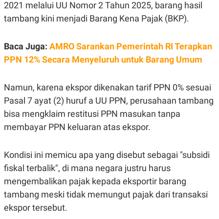
E
2021 melalui UU Nomor 2 Tahun 2025, barang hasil
R
tambang kini menjadi Barang Kena Pajak (BKP).
F
B
O
U
K
S
Baca Juga:
AMRO Sarankan Pemerintah RI Terapkan
U
I
S
N
PPN 12% Secara Menyeluruh untuk Barang Umum
E
S
S
I
Namun, karena ekspor dikenakan tarif PPN 0% sesuai
N
Pasal 7 ayat (2) huruf a UU PPN, perusahaan tambang
S
I
bisa mengklaim restitusi PPN masukan tanpa
G
H
membayar PPN keluaran atas ekspor.
T
S
B
T
E
Kondisi ini memicu apa yang disebut sebagai "subsidi
O
L
fiskal terbalik", di mana negara justru harus
C
A
K
N
mengembalikan pajak kepada eksportir barang
S
J
E
A
tambang meski tidak memungut pajak dari transaksi
T
O
ekspor tersebut.
U
N
P