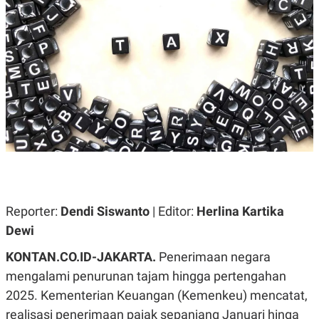
A
A
S
L
I
K
I
E
N
U
D
A
U
N
S
G
T
A
R
N
I
P
I
E
N
L
T
U
E
A
R
N
N
Reporter:
Dendi Siswanto
| Editor:
Herlina Kartika
G
A
Dewi
U
S
S
I
A
O
KONTAN.CO.ID-JAKARTA.
Penerimaan negara
H
N
mengalami penurunan tajam hingga pertengahan
A
A
L
2025. Kementerian Keuangan (Kemenkeu) mencatat,
P
R
realisasi penerimaan pajak sepanjang Januari hinga
E
E