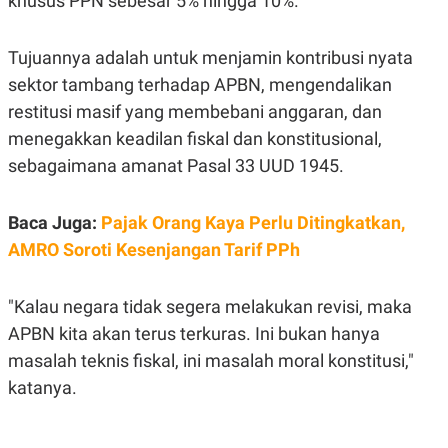
khusus PPN sebesar 5% hingga 10%.
C
L
A
E
D
A
E
S
Tujuannya adalah untuk menjamin kontribusi nyata
M
E
sektor tambang terhadap APBN, mengendalikan
Y
.
I
restitusi masif yang membebani anggaran, dan
D
menegakkan keadilan fiskal dan konstitusional,
L
K
A
I
sebagaimana amanat Pasal 33 UUD 1945.
N
N
G
E
G
R
Baca Juga:
Pajak Orang Kaya Perlu Ditingkatkan,
A
J
N
A
AMRO Soroti Kesenjangan Tarif PPh
A
E
N
M
C
I
E
T
"Kalau negara tidak segera melakukan revisi, maka
T
E
APBN kita akan terus terkuras. Ini bukan hanya
A
N
K
masalah teknis fiskal, ini masalah moral konstitusi,"
E
A
katanya.
P
D
A
V
P
E
E
R