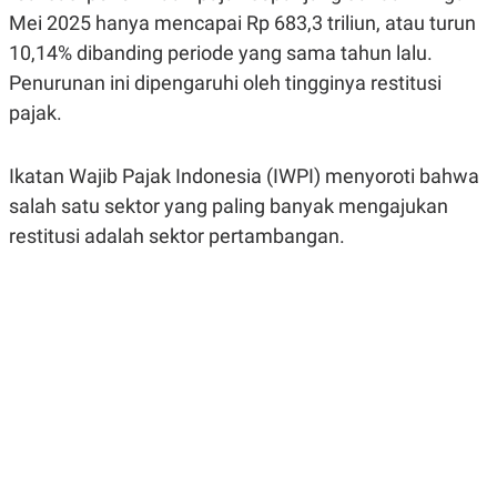
R
G
Mei 2025 hanya mencapai Rp 683,3 triliun, atau turun
S
I
O
O
10,14% dibanding periode yang sama tahun lalu.
N
N
Penurunan ini dipengaruhi oleh tingginya restitusi
A
A
L
L
pajak.
F
I
N
Ikatan Wajib Pajak Indonesia (IWPI) menyoroti bahwa
A
N
salah satu sektor yang paling banyak mengajukan
C
E
restitusi adalah sektor pertambangan.
Y
C
A
A
N
R
G
I
T
T
E
A
R
H
.
U
.
.
K
L
E
I
S
F