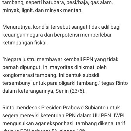
tambang, seperti batubara, besi/baja, gas alam,
S
A
A
G
minyak, lignit, dan minyak mentah.
T
E
D
S
A
T
Menurutnya, kondisi tersebut sangat tidak adil bagi
A
keuangan negara dan berpotensi memperlebar
K
L
ketimpangan fiskal.
O
I
N
P
T
S
A
U
"Negara justru membayar kembali PPN yang tidak
N
S
T
pernah dipungut. Ini mayoritas dinikmati oleh
V
konglomerasi tambang. Ini bentuk subsidi
tersembunyi untuk para oligarki tambang," tegas Rinto
JARINGAN
dalam keterangannya, Senin (23/6).
K
P
O
R
Rinto mendesak Presiden Prabowo Subianto untuk
N
E
T
S
segera merevisi ketentuan PPN dalam UU PPN. IWPI
A
S
mengusulkan agar ekspor hasil tambang dikenai tarif
N
R
A
E