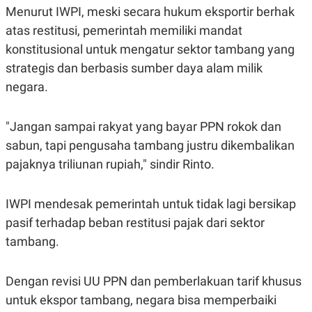
R
T
Menurut IWPI, meski secara hukum eksportir berhak
I
S
atas restitusi, pemerintah memiliki mandat
I
konstitusional untuk mengatur sektor tambang yang
N
G
strategis dan berbasis sumber daya alam milik
K
negara.
G
M
E
D
"Jangan sampai rakyat yang bayar PPN rokok dan
I
sabun, tapi pengusaha tambang justru dikembalikan
A
.
pajaknya triliunan rupiah," sindir Rinto.
I
D
IWPI mendesak pemerintah untuk tidak lagi bersikap
pasif terhadap beban restitusi pajak dari sektor
SITEMAP
PROFILE
TERM
tambang.
OF
USE
PEDOMAN
Dengan revisi UU PPN dan pemberlakuan tarif khusus
PEMBERITAAN
SIBER
untuk ekspor tambang, negara bisa memperbaiki
PRIVACY