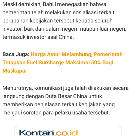
E
Meski demikian, Bahlil menegaskan bahwa
R
pemerintah telah melakukan sosialisasi terkait
F
B
O
U
perubahan kebijakan tersebut kepada seluruh
K
S
investor, baik dari dalam negeri maupun luar negeri,
U
I
S
N
termasuk investor asal China.
E
S
S
I
Baca Juga:
Harga Avtur Melambung, Pemerintah
N
Tetapkan Fuel Surcharge Maksimal 50% Bagi
S
I
Maskapai
G
H
T
Menurutnya, komunikasi juga telah dilakukan secara
S
B
T
E
langsung dengan Duta Besar China untuk
O
L
memberikan penjelasan terkait kebijakan yang
C
A
K
N
menjadi sorotan para pelaku usaha tersebut.
S
J
E
A
T
O
U
N
P