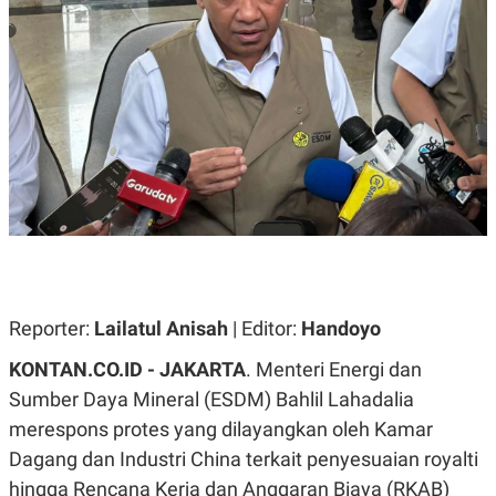
A
A
S
L
I
K
I
E
N
U
D
A
U
N
S
G
T
A
R
N
I
P
I
E
N
L
T
U
E
A
R
N
N
Reporter:
Lailatul Anisah
| Editor:
Handoyo
G
A
U
S
KONTAN.CO.ID - JAKARTA
. Menteri Energi dan
S
I
A
O
Sumber Daya Mineral (ESDM) Bahlil Lahadalia
H
N
merespons protes yang dilayangkan oleh Kamar
A
A
L
Dagang dan Industri China terkait penyesuaian royalti
P
R
hingga Rencana Kerja dan Anggaran Biaya (RKAB)
E
E