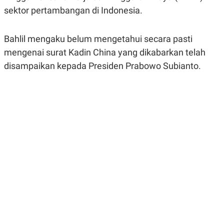
R
G
sektor pertambangan di Indonesia.
S
I
O
O
N
N
Bahlil mengaku belum mengetahui secara pasti
A
A
L
L
mengenai surat Kadin China yang dikabarkan telah
F
I
disampaikan kepada Presiden Prabowo Subianto.
N
A
N
C
E
Y
C
A
A
N
R
G
I
T
T
E
A
R
H
.
U
.
.
K
L
E
I
S
F