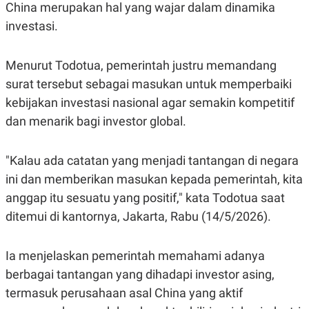
S
A
China merupakan hal yang wajar dalam dinamika
A
G
investasi.
T
E
D
S
A
T
Menurut Todotua, pemerintah justru memandang
A
surat tersebut sebagai masukan untuk memperbaiki
K
L
O
I
kebijakan investasi nasional agar semakin kompetitif
N
P
dan menarik bagi investor global.
T
S
A
U
N
S
T
"Kalau ada catatan yang menjadi tantangan di negara
V
ini dan memberikan masukan kepada pemerintah, kita
anggap itu sesuatu yang positif," kata Todotua saat
JARINGAN
ditemui di kantornya, Jakarta, Rabu (14/5/2026).
K
P
O
R
Ia menjelaskan pemerintah memahami adanya
N
E
T
S
berbagai tantangan yang dihadapi investor asing,
A
S
N
R
termasuk perusahaan asal China yang aktif
A
E