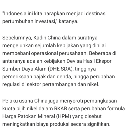
R
T
I
S
"Indonesia ini kita harapkan menjadi destinasi
I
pertumbuhan investasi," katanya.
N
G
K
Sebelumnya, Kadin China dalam suratnya
G
M
mengeluhkan sejumlah kebijakan yang dinilai
E
D
membebani operasional perusahaan. Beberapa di
I
antaranya adalah kebijakan Devisa Hasil Ekspor
A
.
Sumber Daya Alam (DHE SDA), tingginya
I
D
pemeriksaan pajak dan denda, hingga perubahan
regulasi di sektor pertambangan dan nikel.
SITEMAP
PROFILE
TERM
Pelaku usaha China juga menyoroti pemangkasan
OF
USE
kuota bijih nikel dalam RKAB serta perubahan formula
PEDOMAN
Harga Patokan Mineral (HPM) yang disebut
PEMBERITAAN
SIBER
meningkatkan biaya produksi secara signifikan.
PRIVACY