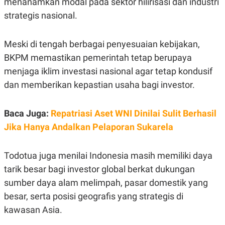
menanamkan modal pada sektor hilirisasi dan industri
C
L
A
E
strategis nasional.
D
A
E
S
M
E
Y
.
Meski di tengah berbagai penyesuaian kebijakan,
I
BKPM memastikan pemerintah tetap berupaya
D
menjaga iklim investasi nasional agar tetap kondusif
L
K
A
I
dan memberikan kepastian usaha bagi investor.
N
N
G
E
G
R
A
J
Baca Juga:
Repatriasi Aset WNI Dinilai Sulit Berhasil
N
A
Jika Hanya Andalkan Pelaporan Sukarela
A
E
N
M
C
I
E
T
Todotua juga menilai Indonesia masih memiliki daya
T
E
tarik besar bagi investor global berkat dukungan
A
N
K
sumber daya alam melimpah, pasar domestik yang
E
A
besar, serta posisi geografis yang strategis di
P
D
A
V
kawasan Asia.
P
E
E
R