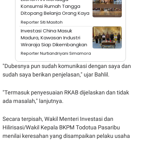
A
I
Konsumsi Rumah Tangga
S
V
K
E
Ditopang Belanja Orang Kaya
E
Reporter Siti Masitoh
M
E
Investasi China Masuk
N
Madura, Kawasan Industri
T
E
Wiraraja Siap Dikembangkan
R
I
Reporter Nurtiandriyani Simamora
A
N
"Dubesnya pun sudah komunikasi dengan saya dan
L
sudah saya berikan penjelasan," ujar Bahlil.
E
S
T
A
"Termasuk penyesuaian RKAB dijelaskan dan tidak
R
ada masalah," lanjutnya.
I
KANAL
Secara terpisah, Wakil Menteri Investasi dan
Hilirisasi/Wakil Kepala BKPM Todotua Pasaribu
P
I
menilai keresahan yang disampaikan pelaku usaha
U
M