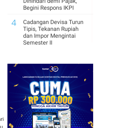
Dihindari demi Pajak,
Begini Respons IKPI
4
Cadangan Devisa Turun
Tipis, Tekanan Rupiah
dan Impor Mengintai
Semester II
ri
lu