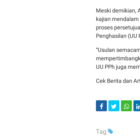
Meski demikian,
kajian mendalam 
proses persetuju
Penghasilan (UU 
“Usulan semacam 
mempertimbangka
UU PPh juga memer
Cek Berita dan Art
Tag