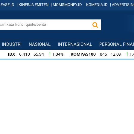
EASE.ID
|
KINERJA EMITEN
|
MOMSMONEY.ID
|
KGMEDIA.ID
|
ADVERTISIN
INDUSTRI
NASIONAL
INTERNASIONAL
PERSONAL FINA
IDX
6.410 65,94
KOMPAS100
845 12,09
1,04%
1,
KOMPAS100
845 12,09
LQ45
640 9,44
1,45%
1,5
LQ45
640 9,44
ISSI
222 2,82
IDX3
1,50%
1,29%