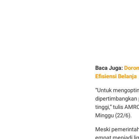
Baca Juga:
Doron
Efisiensi Belanja
“Untuk mengoptim
dipertimbangkan 
tinggi,” tulis AM
Minggu (22/6).
Meski pemerintah 
empat menjadi lim