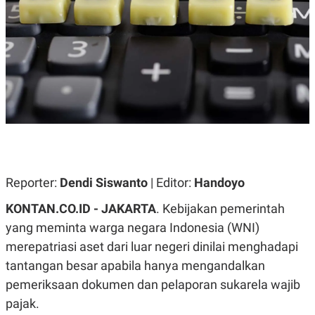
A
A
S
L
I
K
I
E
N
U
D
A
U
N
S
G
T
A
R
N
I
P
I
E
N
L
T
Reporter:
Dendi Siswanto
| Editor:
Handoyo
U
E
A
R
N
N
KONTAN.CO.ID - JAKARTA
. Kebijakan pemerintah
G
A
yang meminta warga negara Indonesia (WNI)
U
S
S
I
merepatriasi aset dari luar negeri dinilai menghadapi
A
O
H
N
tantangan besar apabila hanya mengandalkan
A
A
L
pemeriksaan dokumen dan pelaporan sukarela wajib
P
R
pajak.
E
E