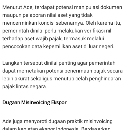
S
A
A
G
Menurut Ade, terdapat potensi manipulasi dokumen
T
E
maupun pelaporan nilai aset yang tidak
D
S
A
mencerminkan kondisi sebenarnya. Oleh karena itu,
T
A
pemerintah dinilai perlu melakukan verifikasi riil
K
L
terhadap aset wajib pajak, termasuk melalui
O
I
pencocokan data kepemilikan aset di luar negeri.
N
P
T
S
A
U
N
S
Langkah tersebut dinilai penting agar pemerintah
T
V
dapat memetakan potensi penerimaan pajak secara
lebih akurat sekaligus menutup celah penghindaran
JARINGAN
pajak lintas negara.
K
P
Dugaan Misinvoicing Ekspor
O
R
N
E
T
S
A
S
Ade juga menyoroti dugaan praktik misinvoicing
N
R
A
E
dalam kegiatan ekspor Indonesia. Berdasarkan