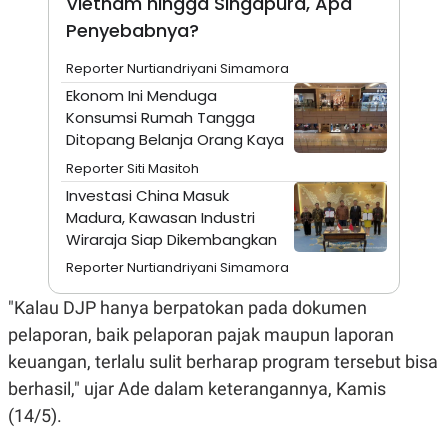
Vietnam hingga Singapura, Apa
A
I
S
V
Penyebabnya?
K
E
E
Reporter Nurtiandriyani Simamora
M
E
Ekonom Ini Menduga
N
Konsumsi Rumah Tangga
T
E
Ditopang Belanja Orang Kaya
R
I
Reporter Siti Masitoh
A
Investasi China Masuk
N
Madura, Kawasan Industri
L
Wiraraja Siap Dikembangkan
E
S
Reporter Nurtiandriyani Simamora
T
A
R
"Kalau DJP hanya berpatokan pada dokumen
I
pelaporan, baik pelaporan pajak maupun laporan
keuangan, terlalu sulit berharap program tersebut bisa
KANAL
berhasil," ujar Ade dalam keterangannya, Kamis
(14/5).
P
I
U
M