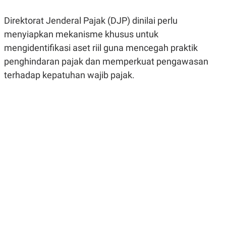
R
G
S
I
Direktorat Jenderal Pajak (DJP) dinilai perlu
O
O
N
N
menyiapkan mekanisme khusus untuk
A
A
L
L
mengidentifikasi aset riil guna mencegah praktik
F
penghindaran pajak dan memperkuat pengawasan
I
N
terhadap kepatuhan wajib pajak.
A
N
C
E
Y
C
A
A
N
R
G
I
T
T
E
A
R
H
.
U
.
.
K
L
E
I
S
F