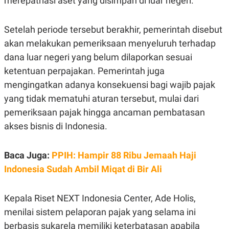
merepatriasi aset yang disimpan di luar negeri.
E
R
F
B
Setelah periode tersebut berakhir, pemerintah disebut
O
U
K
S
akan melakukan pemeriksaan menyeluruh terhadap
U
I
dana luar negeri yang belum dilaporkan sesuai
S
N
E
ketentuan perpajakan. Pemerintah juga
S
S
mengingatkan adanya konsekuensi bagi wajib pajak
I
N
yang tidak mematuhi aturan tersebut, mulai dari
S
pemeriksaan pajak hingga ancaman pembatasan
I
G
akses bisnis di Indonesia.
H
T
S
B
Baca Juga:
PPIH: Hampir 88 Ribu Jemaah Haji
T
E
O
L
Indonesia Sudah Ambil Miqat di Bir Ali
C
A
K
N
S
J
Kepala Riset NEXT Indonesia Center, Ade Holis,
E
A
T
O
menilai sistem pelaporan pajak yang selama ini
U
N
berbasis sukarela memiliki keterbatasan apabila
P