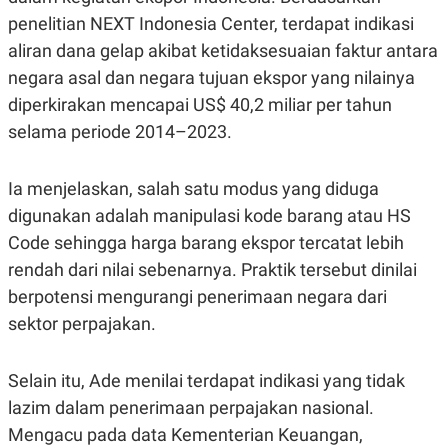
C
L
A
E
penelitian NEXT Indonesia Center, terdapat indikasi
D
A
aliran dana gelap akibat ketidaksesuaian faktur antara
E
S
M
E
negara asal dan negara tujuan ekspor yang nilainya
Y
.
I
diperkirakan mencapai US$ 40,2 miliar per tahun
D
selama periode 2014–2023.
L
K
A
I
N
N
Ia menjelaskan, salah satu modus yang diduga
G
E
G
R
digunakan adalah manipulasi kode barang atau HS
A
J
N
A
Code sehingga harga barang ekspor tercatat lebih
A
E
rendah dari nilai sebenarnya. Praktik tersebut dinilai
N
M
C
I
berpotensi mengurangi penerimaan negara dari
E
T
T
E
sektor perpajakan.
A
N
K
E
A
Selain itu, Ade menilai terdapat indikasi yang tidak
P
D
lazim dalam penerimaan perpajakan nasional.
A
V
P
E
Mengacu pada data Kementerian Keuangan,
E
R