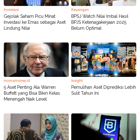
Investasi
Keuangan
Gejolak Saham Picu Minat
BPSJ Watch Nilai Imbal Hasil
Investasi ke Emas sebagai Aset
BPJS Ketenagakerjaan 2025
Lindung Nilai
Belum Optimal
momsmoney.id
Insight
5 Aset Penting Ala Warren
Pemulihan Aset Diprediksi Lebih
Buffett yang Bisa Bikin Kelas
Sulit Tahun Ini
Menengah Naik Level