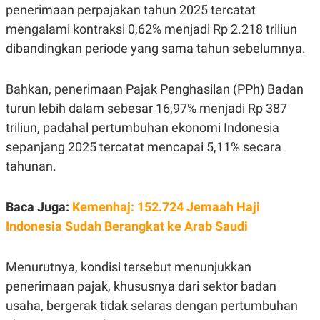
R
T
penerimaan perpajakan tahun 2025 tercatat
I
mengalami kontraksi 0,62% menjadi Rp 2.218 triliun
S
I
dibandingkan periode yang sama tahun sebelumnya.
N
G
K
Bahkan, penerimaan Pajak Penghasilan (PPh) Badan
G
M
turun lebih dalam sebesar 16,97% menjadi Rp 387
E
triliun, padahal pertumbuhan ekonomi Indonesia
D
I
sepanjang 2025 tercatat mencapai 5,11% secara
A
.
tahunan.
I
D
Baca Juga:
Kemenhaj: 152.724 Jemaah Haji
Indonesia Sudah Berangkat ke Arab Saudi
SITEMAP
PROFILE
TERM
OF
USE
Menurutnya, kondisi tersebut menunjukkan
PEDOMAN
penerimaan pajak, khususnya dari sektor badan
PEMBERITAAN
SIBER
usaha, bergerak tidak selaras dengan pertumbuhan
PRIVACY