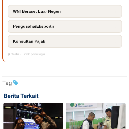
WNI Beraset Luar Negeri
→
Pengusaha/Eksportir
→
Konsultan Pajak
→
🔒 Gratis · Tidak perlu login
Tag
Berita Terkait