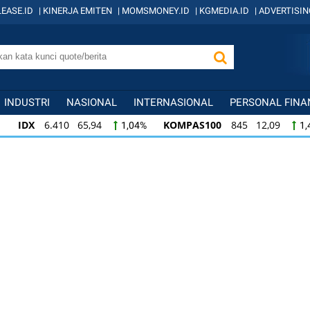
EASE.ID
|
KINERJA EMITEN
|
MOMSMONEY.ID
|
KGMEDIA.ID
|
ADVERTISIN
INDUSTRI
NASIONAL
INTERNASIONAL
PERSONAL FINA
IDX
6.410 65,94
KOMPAS100
845 12,09
1,04%
1,
KOMPAS100
845 12,09
LQ45
640 9,44
1,45%
1,5
LQ45
640 9,44
ISSI
222 2,82
IDX3
1,50%
1,29%