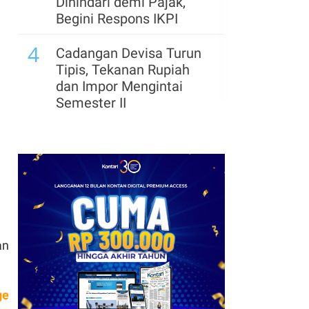
Dihindari demi Pajak,
Begini Respons IKPI
4
Cadangan Devisa Turun
Tipis, Tekanan Rupiah
dan Impor Mengintai
Semester II
an
ge