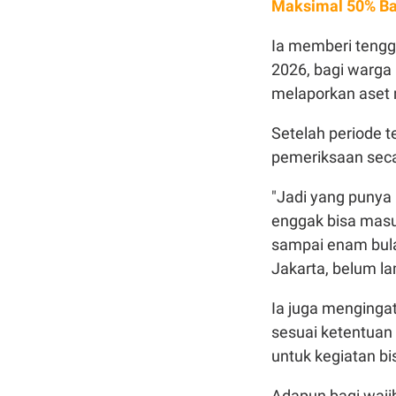
Maksimal 50% Ba
Ia memberi tengga
2026, bagi warg
melaporkan aset 
Setelah periode 
pemeriksaan seca
"Jadi yang punya 
enggak bisa masuk
sampai enam bula
Jakarta, belum la
Ia juga mengingat
sesuai ketentuan 
untuk kegiatan bis
Adapun bagi wajib