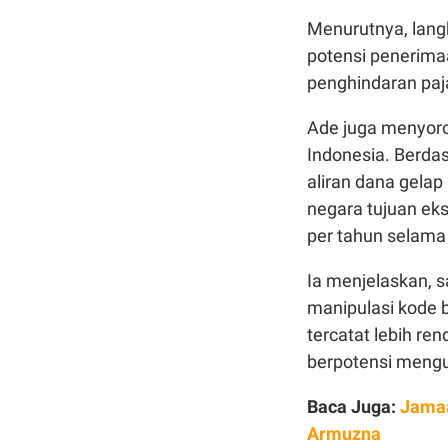
Menurutnya, lang
potensi penerima
penghindaran paja
Ade juga menyoro
Indonesia. Berdas
aliran dana gelap
negara tujuan eks
per tahun selama
Ia menjelaskan, 
manipulasi kode 
tercatat lebih ren
berpotensi mengu
Baca Juga:
Jamaa
Armuzna