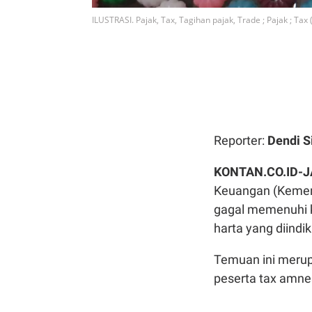
ILUSTRASI. Pajak, Tax, Tagihan pajak, Trade ; Pajak ; Ta
Reporter:
Dendi S
KONTAN.CO.ID-
Keuangan (Kemenk
gagal memenuhi ko
harta yang diindi
Temuan ini merup
peserta tax amne