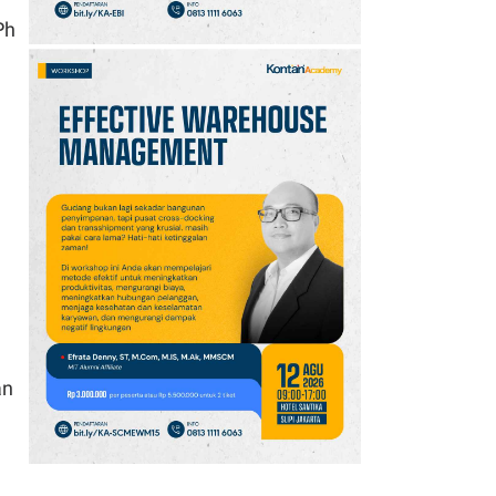
Ph
an