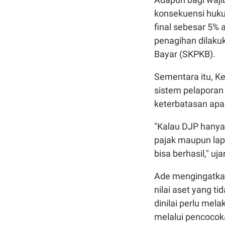
konsekuensi huk
final sebesar 5% 
penagihan dilaku
Bayar (SKPKB).
Sementara itu, Ke
sistem pelaporan 
keterbatasan apa
"Kalau DJP hanya
pajak maupun lapo
bisa berhasil," u
Ade mengingatka
nilai aset yang t
dinilai perlu mela
melalui pencocoka