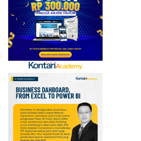
Ini Daftar Pihak yang
Menentang Gianni
Infantino
7
Ada 3 Emiten Pendatang
Baru, Ini Daftar 54
Saham HSC BEI per 6
i
Agustus 2026
8
Promo Super Hemat
Indomaret 6–19 Agustus
2026, Diskon Kebutuhan
Rumah hingga 40%
9
Krisis Migrasi Ancam
Status Maroko sebagai
Tuan Rumah Piala Dunia
2030