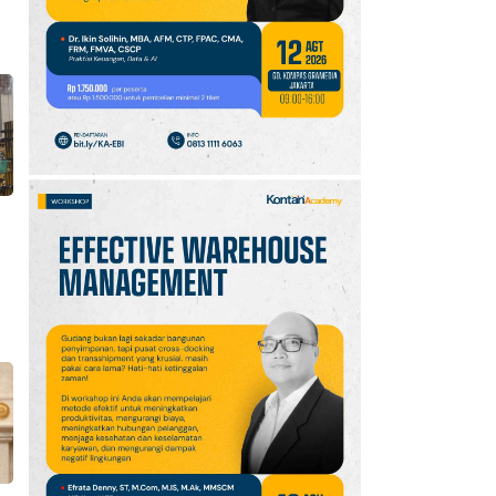
10
Jadwal Persija vs Arema
FC Perebutan Juara 3
Piala Presiden 2026,
Kick-off Sore Ini