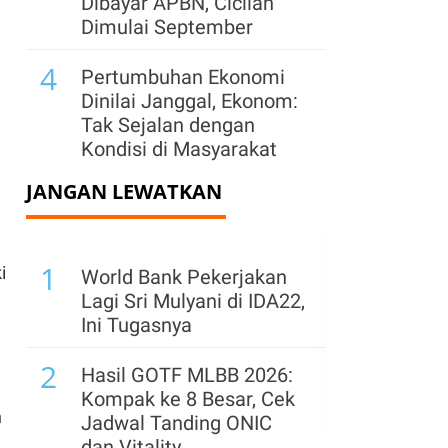
Dibayar APBN, Cicilan
Dimulai September
4
Pertumbuhan Ekonomi
Dinilai Janggal, Ekonom:
Tak Sejalan dengan
Kondisi di Masyarakat
JANGAN LEWATKAN
5
Ketimpangan Ekonomi
Meningkat, Manfaat
Pertumbuhan Dinikmati
1
Kelompok Atas
i
World Bank Pekerjakan
Lagi Sri Mulyani di IDA22,
6
Ada Usulan Tambahan
Ini Tugasnya
Anggaran, Berapa
2
Besaran Defisit RAPBN
Hasil GOTF MLBB 2026:
2027?
Kompak ke 8 Besar, Cek
h
Jadwal Tanding ONIC
7
Purbaya Relakan Potensi
dan Vitality