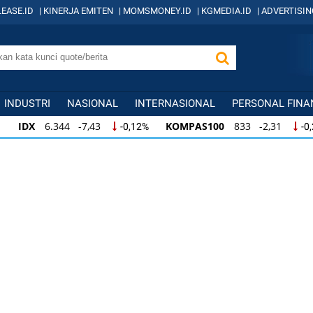
EASE.ID
|
KINERJA EMITEN
|
MOMSMONEY.ID
|
KGMEDIA.ID
|
ADVERTISIN
INDUSTRI
NASIONAL
INTERNASIONAL
PERSONAL FINA
IDX
6.344 -7,43
KOMPAS100
833 -2,31
-0,12%
-0
IDX
6.344 -7,43
KOMPAS100
833 -2,31
-0,12%
-0,
KOMPAS100
833 -2,31
LQ45
631 -3,13
-0,28%
-0,