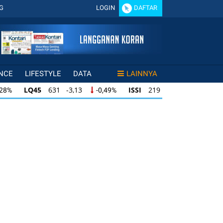
G
LOGIN
DAFTAR
NCE
LIFESTYLE
DATA
LAINNYA
LQ45
631 -3,13
ISSI
219 -0,63
,28%
-0,49%
-0,29%
LQ45
631 -3,13
ISSI
219 -0,63
28%
-0,49%
-0,29%
ISSI
219 -0,63
IDX30
354 -1,64
49%
-0,29%
-0,46%