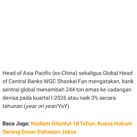
E
E
H
S
A
T
T
Y
A
L
N
E
E
A
N
N
G
A
L
L
I
I
S
S
H
I
S
Head of Asia Pacific (ex-China) sekaligus Global Head
E
K
X
O
of Central Banks WGC Shaokai Fan mengatakan, bank
E
L
sentral global menambah 244 ton emas ke cadangan
C
O
U
M
devisa pada kuartal I-2026 atau naik 3% secara
T
I
tahunan (
year on year
/YoY).
V
E
C
Baca Juga:
Nadiem Dituntut 18 Tahun, Kuasa Hukum
O
R
Serang Dasar Dakwaan Jaksa
N