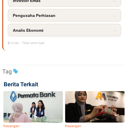
Investor Emas
→
POLICY
Pengusaha Perhiasan
→
Analis Ekonomi
→
🔒 Gratis · Tidak perlu login
Tag
Berita Terkait
Keuangan
Keuangan