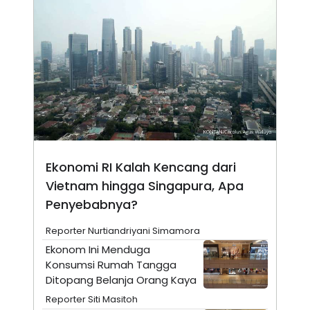
N
S
E
E
W
R
S
E
S
M
E
O
T
N
U
I
P
A
A
K
D
I
V
L
A
S
Ekonomi RI Kalah Kencang dari
K
Vietnam hingga Singapura, Apa
O
R
Penyebabnya?
P
O
Reporter Nurtiandriyani Simamora
R
A
Ekonom Ini Menduga
S
Konsumsi Rumah Tangga
I
Ditopang Belanja Orang Kaya
K
N
I
A
Reporter Siti Masitoh
L
T