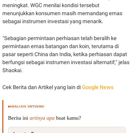
R
T
meningkat. WGC menilai kondisi tersebut
I
S
menunjukkan konsumen masih memandang emas
I
sebagai instrumen investasi yang menarik.
N
G
K
"Sebagian permintaan perhiasan telah beralih ke
G
M
permintaan emas batangan dan koin, terutama di
E
D
pasar seperti China dan India, ketika perhiasan dapat
I
berfungsi sebagai instrumen investasi alternatif," jelas
A
.
Shaokai.
I
D
Cek Berita dan Artikel yang lain di
Google News
SITEMAP
PROFILE
TERM
OF
ANALISIS UNTUKMU
USE
PEDOMAN
Berita ini
artinya apa
buat kamu?
PEMBERITAAN
SIBER
PRIVACY