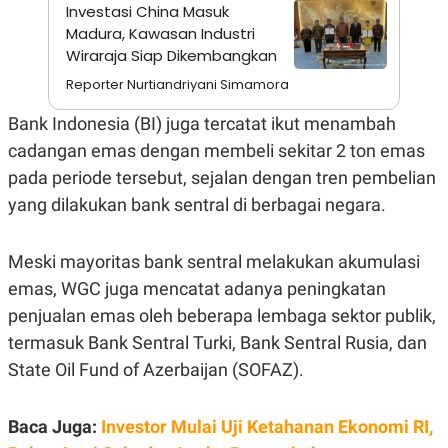
A
I
Investasi China Masuk
S
V
Madura, Kawasan Industri
K
E
Wiraraja Siap Dikembangkan
E
M
Reporter Nurtiandriyani Simamora
E
N
T
Bank Indonesia (BI) juga tercatat ikut menambah
E
cadangan emas dengan membeli sekitar 2 ton emas
R
I
pada periode tersebut, sejalan dengan tren pembelian
A
N
yang dilakukan bank sentral di berbagai negara.
L
E
S
Meski mayoritas bank sentral melakukan akumulasi
T
emas, WGC juga mencatat adanya peningkatan
A
R
penjualan emas oleh beberapa lembaga sektor publik,
I
termasuk Bank Sentral Turki, Bank Sentral Rusia, dan
State Oil Fund of Azerbaijan (SOFAZ).
KANAL
P
I
Baca Juga:
Investor Mulai Uji Ketahanan Ekonomi RI,
U
M