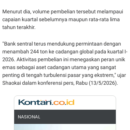
E
R
Menurut dia, volume pembelian tersebut melampaui
F
B
O
U
capaian kuartal sebelumnya maupun rata-rata lima
K
S
tahun terakhir.
U
I
S
N
E
S
"Bank sentral terus mendukung permintaan dengan
S
I
menambah 244 ton ke cadangan global pada kuartal I-
N
2026. Aktivitas pembelian ini menegaskan peran unik
S
I
emas sebagai aset cadangan utama yang sangat
G
H
penting di tengah turbulensi pasar yang ekstrem," ujar
T
Shaokai dalam konferensi pers, Rabu (13/5/2026).
S
B
T
E
O
L
C
A
K
N
S
J
E
A
NASIONAL
T
O
U
N
P