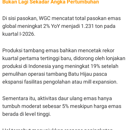
Bukan Lagi Sekadar Angka Pertumbuhan
S
A
A
G
T
E
D
S
Di sisi pasokan, WGC mencatat total pasokan emas
A
T
global meningkat 2% YoY menjadi 1.231 ton pada
A
kuartal I-2026.
K
L
O
I
N
P
Produksi tambang emas bahkan mencetak rekor
T
S
A
U
kuartal pertama tertinggi baru, didorong oleh lonjakan
N
S
T
produksi di Indonesia yang meningkat 19% setelah
V
pemulihan operasi tambang Batu Hijau pasca
ekspansi fasilitas pengolahan atau mill expansion.
JARINGAN
Sementara itu, aktivitas daur ulang emas hanya
K
P
O
R
tumbuh moderat sebesar 5% meskipun harga emas
N
E
T
S
berada di level tinggi.
A
S
N
R
A
E