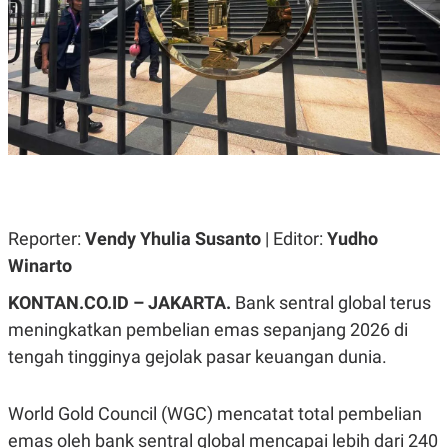
A
A
S
L
I
K
I
E
N
U
D
A
U
N
S
G
T
A
R
N
I
P
I
E
N
Reporter:
Vendy Yhulia Susanto
| Editor:
Yudho
L
T
U
E
Winarto
A
R
N
N
KONTAN.CO.ID – JAKARTA.
Bank sentral global terus
G
A
U
S
meningkatkan pembelian emas sepanjang 2026 di
S
I
tengah tingginya gejolak pasar keuangan dunia.
A
O
H
N
A
A
L
World Gold Council (WGC) mencatat total pembelian
P
R
emas oleh bank sentral global mencapai lebih dari 240
E
E