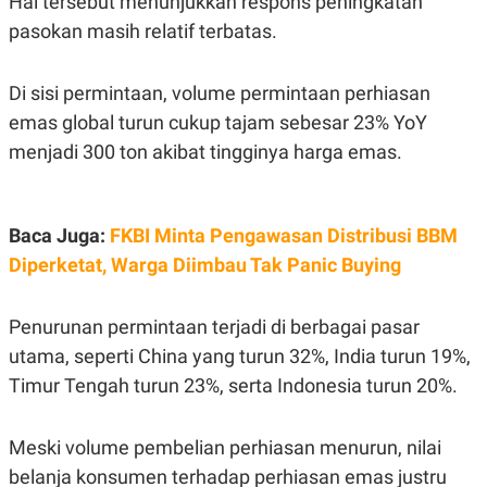
Hal tersebut menunjukkan respons peningkatan
C
L
A
E
pasokan masih relatif terbatas.
D
A
E
S
M
E
Di sisi permintaan, volume permintaan perhiasan
Y
.
I
emas global turun cukup tajam sebesar 23% YoY
D
menjadi 300 ton akibat tingginya harga emas.
L
K
A
I
N
N
G
E
G
R
Baca Juga:
FKBI Minta Pengawasan Distribusi BBM
A
J
N
A
Diperketat, Warga Diimbau Tak Panic Buying
A
E
N
M
C
I
Penurunan permintaan terjadi di berbagai pasar
E
T
T
E
utama, seperti China yang turun 32%, India turun 19%,
A
N
K
Timur Tengah turun 23%, serta Indonesia turun 20%.
E
A
P
D
A
V
Meski volume pembelian perhiasan menurun, nilai
P
E
belanja konsumen terhadap perhiasan emas justru
E
R