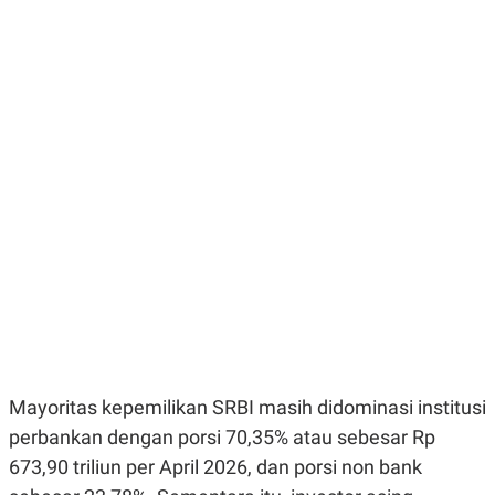
E
E
H
S
A
T
T
Y
A
L
N
E
E
A
N
N
G
A
L
L
I
I
S
S
H
I
S
E
K
X
O
E
L
C
O
U
M
T
I
V
Mayoritas kepemilikan SRBI masih didominasi institusi
E
C
perbankan dengan porsi 70,35% atau sebesar Rp
O
673,90 triliun per April 2026, dan porsi non bank
R
N