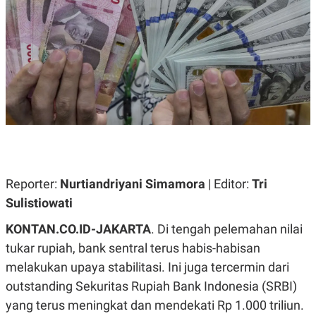
A
A
S
L
I
K
I
E
N
U
D
A
U
N
S
G
T
A
R
N
I
P
I
E
N
L
T
Reporter:
U
E
Nurtiandriyani Simamora
| Editor:
Tri
A
R
Sulistiowati
N
N
G
A
KONTAN.CO.ID-JAKARTA
U
S
. Di tengah pelemahan nilai
S
I
tukar rupiah, bank sentral terus habis-habisan
A
O
H
N
melakukan upaya stabilitasi. Ini juga tercermin dari
A
A
L
outstanding Sekuritas Rupiah Bank Indonesia (SRBI)
P
R
yang terus meningkat dan mendekati Rp 1.000 triliun.
E
E