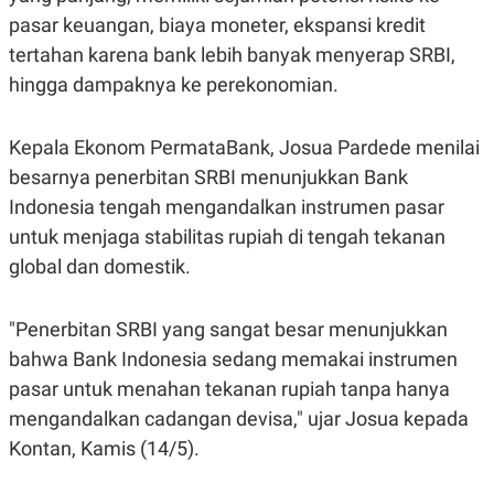
S
A
pasar keuangan, biaya moneter, ekspansi kredit
A
G
T
E
tertahan karena bank lebih banyak menyerap SRBI,
D
S
A
hingga dampaknya ke perekonomian.
T
A
K
L
Kepala Ekonom PermataBank, Josua Pardede menilai
O
I
besarnya penerbitan SRBI menunjukkan Bank
N
P
T
S
Indonesia tengah mengandalkan instrumen pasar
A
U
N
S
untuk menjaga stabilitas rupiah di tengah tekanan
T
global dan domestik.
V
JARINGAN
"Penerbitan SRBI yang sangat besar menunjukkan
bahwa Bank Indonesia sedang memakai instrumen
K
P
pasar untuk menahan tekanan rupiah tanpa hanya
O
R
N
E
mengandalkan cadangan devisa," ujar Josua kepada
T
S
Kontan, Kamis (14/5).
A
S
N
R
A
E