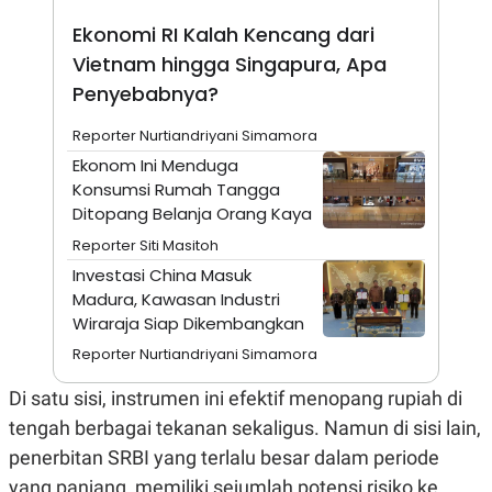
A
I
S
V
Ekonomi RI Kalah Kencang dari
K
E
E
Vietnam hingga Singapura, Apa
M
Penyebabnya?
E
N
T
Reporter Nurtiandriyani Simamora
E
Ekonom Ini Menduga
R
I
Konsumsi Rumah Tangga
A
Ditopang Belanja Orang Kaya
N
Reporter Siti Masitoh
L
E
Investasi China Masuk
S
Madura, Kawasan Industri
T
A
Wiraraja Siap Dikembangkan
R
I
Reporter Nurtiandriyani Simamora
Di satu sisi, instrumen ini efektif menopang rupiah di
KANAL
tengah berbagai tekanan sekaligus. Namun di sisi lain,
penerbitan SRBI yang terlalu besar dalam periode
P
I
U
M
yang panjang, memiliki sejumlah potensi risiko ke