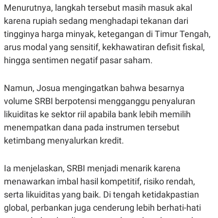
C
L
Menurutnya, langkah tersebut masih masuk akal
A
E
D
A
karena rupiah sedang menghadapi tekanan dari
E
S
tingginya harga minyak, ketegangan di Timur Tengah,
M
E
Y
.
arus modal yang sensitif, kekhawatiran defisit fiskal,
I
D
hingga sentimen negatif pasar saham.
L
K
A
I
N
N
Namun, Josua mengingatkan bahwa besarnya
G
E
volume SRBI berpotensi mengganggu penyaluran
G
R
A
J
likuiditas ke sektor riil apabila bank lebih memilih
N
A
A
E
menempatkan dana pada instrumen tersebut
N
M
ketimbang menyalurkan kredit.
C
I
E
T
T
E
A
N
Ia menjelaskan, SRBI menjadi menarik karena
K
menawarkan imbal hasil kompetitif, risiko rendah,
E
A
P
D
serta likuiditas yang baik. Di tengah ketidakpastian
A
V
global, perbankan juga cenderung lebih berhati-hati
P
E
E
R