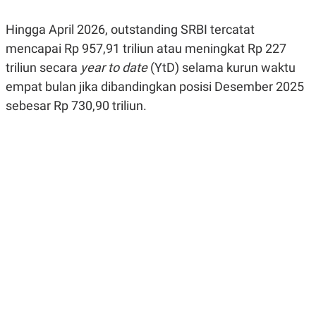
R
G
S
I
Hingga April 2026, outstanding SRBI tercatat
O
O
N
N
mencapai Rp 957,91 triliun atau meningkat Rp 227
A
A
L
L
triliun secara
year to date
(YtD) selama kurun waktu
F
empat bulan jika dibandingkan posisi Desember 2025
I
N
sebesar Rp 730,90 triliun.
A
N
C
E
Y
C
A
A
N
R
G
I
T
T
E
A
R
H
.
U
.
.
K
L
E
I
S
F