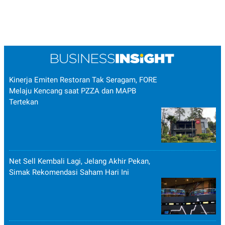
Kinerja Emiten Restoran Tak Seragam, FORE
Melaju Kencang saat PZZA dan MAPB
Tertekan
Net Sell Kembali Lagi, Jelang Akhir Pekan,
Simak Rekomendasi Saham Hari Ini