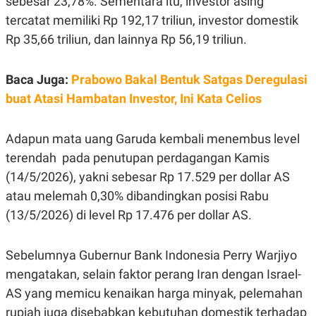
sebesar 23,78%. Sementara itu, investor asing
E
R
tercatat memiliki Rp 192,17 triliun, investor domestik
F
B
Rp 35,66 triliun, dan lainnya Rp 56,19 triliun.
O
U
K
S
U
I
Baca Juga:
S
N
Prabowo Bakal Bentuk Satgas Deregulasi
E
buat Atasi Hambatan Investor, Ini Kata Celios
S
S
I
N
Adapun mata uang Garuda kembali menembus level
S
terendah pada penutupan perdagangan Kamis
I
G
(14/5/2026), yakni sebesar Rp 17.529 per dollar AS
H
T
atau melemah 0,30% dibandingkan posisi Rabu
S
B
(13/5/2026) di level Rp 17.476 per dollar AS.
T
E
O
L
C
A
Sebelumnya Gubernur Bank Indonesia Perry Warjiyo
K
N
S
J
mengatakan, selain faktor perang Iran dengan Israel-
E
A
T
O
AS yang memicu kenaikan harga minyak, pelemahan
U
N
rupiah juga disebabkan kebutuhan domestik terhadap
P