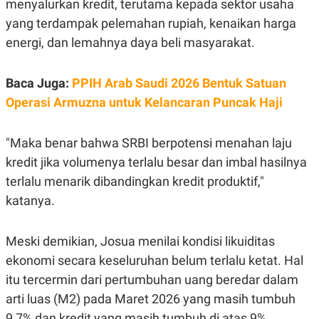
menyalurkan kredit, terutama kepada sektor usaha
R
T
I
yang terdampak pelemahan rupiah, kenaikan harga
S
I
energi, dan lemahnya daya beli masyarakat.
N
G
Baca Juga:
PPIH Arab Saudi 2026 Bentuk Satuan
K
G
Operasi Armuzna untuk Kelancaran Puncak Haji
M
E
D
I
"Maka benar bahwa SRBI berpotensi menahan laju
A
kredit jika volumenya terlalu besar dan imbal hasilnya
.
I
terlalu menarik dibandingkan kredit produktif,"
D
katanya.
SITEMAP
PROFILE
TERM
Meski demikian, Josua menilai kondisi likuiditas
OF
ekonomi secara keseluruhan belum terlalu ketat. Hal
USE
PEDOMAN
itu tercermin dari pertumbuhan uang beredar dalam
PEMBERITAAN
arti luas (M2) pada Maret 2026 yang masih tumbuh
SIBER
9,7% dan kredit yang masih tumbuh di atas 9%.
PRIVACY