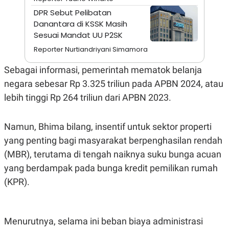
A
I
DPR Sebut Pelibatan
S
V
K
E
Danantara di KSSK Masih
E
Sesuai Mandat UU P2SK
M
E
Reporter Nurtiandriyani Simamora
N
T
Sebagai informasi, pemerintah mematok belanja
E
R
negara sebesar Rp 3.325 triliun pada APBN 2024, atau
I
A
lebih tinggi Rp 264 triliun dari APBN 2023.
N
L
E
Namun, Bhima bilang, insentif untuk sektor properti
S
yang penting bagi masyarakat berpenghasilan rendah
T
A
(MBR), terutama di tengah naiknya suku bunga acuan
R
I
yang berdampak pada bunga kredit pemilikan rumah
(KPR).
KANAL
P
I
Menurutnya, selama ini beban biaya administrasi
U
M