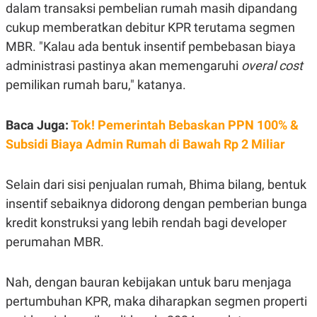
S
A
dalam transaksi pembelian rumah masih dipandang
A
G
cukup memberatkan debitur KPR terutama segmen
T
E
D
S
MBR. "Kalau ada bentuk insentif pembebasan biaya
A
T
administrasi pastinya akan memengaruhi
overal cost
A
pemilikan rumah baru," katanya.
K
L
O
I
N
P
Baca Juga:
Tok! Pemerintah Bebaskan PPN 100% &
T
S
A
U
Subsidi Biaya Admin Rumah di Bawah Rp 2 Miliar
N
S
T
V
Selain dari sisi penjualan rumah, Bhima bilang, bentuk
insentif sebaiknya didorong dengan pemberian bunga
JARINGAN
kredit konstruksi yang lebih rendah bagi developer
perumahan MBR.
K
P
O
R
N
E
T
S
Nah, dengan bauran kebijakan untuk baru menjaga
A
S
N
R
pertumbuhan KPR, maka diharapkan segmen properti
A
E