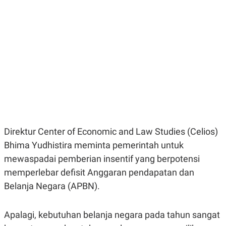
E
E
H
S
A
T
T
Y
A
L
N
E
E
A
N
N
G
A
L
L
I
I
S
S
H
I
S
E
K
Direktur Center of Economic and Law Studies (Celios)
X
O
E
L
Bhima Yudhistira meminta pemerintah untuk
C
O
U
M
mewaspadai pemberian insentif yang berpotensi
T
memperlebar defisit Anggaran pendapatan dan
I
V
Belanja Negara (APBN).
E
C
O
R
Apalagi, kebutuhan belanja negara pada tahun sangat
N