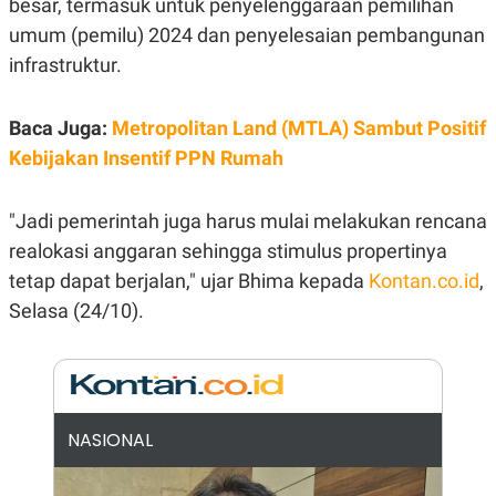
besar, termasuk untuk penyelenggaraan pemilihan
E
R
umum (pemilu) 2024 dan penyelesaian pembangunan
F
B
infrastruktur.
O
U
K
S
U
I
S
N
Baca Juga:
Metropolitan Land (MTLA) Sambut Positif
E
Kebijakan Insentif PPN Rumah
S
S
I
N
"Jadi pemerintah juga harus mulai melakukan rencana
S
I
realokasi anggaran sehingga stimulus propertinya
G
tetap dapat berjalan," ujar Bhima kepada
Kontan.co.id
,
H
T
Selasa (24/10).
S
B
T
E
O
L
C
A
K
N
S
J
E
A
NASIONAL
T
O
U
N
P