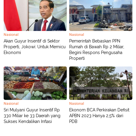
R
T
I
S
I
N
G
K
Nasional
Nasional
G
Akan Guyur Insentif di Sektor
Pemerintah Bebaskan PPN
M
Properti, Jokowi: Untuk Memicu
Rumah di Bawah Rp 2 Miliar,
E
Ekonomi
Begini Respons Pengusaha
D
Properti
I
A
.
I
D
SITEMAP
PROFILE
TERM
Nasional
Nasional
OF
Sri Mulyani Guyur Insentif Rp
Ekonom BCA Perkirakan Defisit
USE
330 Miliar ke 33 Daerah yang
APBN 2023 Hanya 2,5% dari
PEDOMAN
Sukses Kendalikan Inflasi
PDB
PEMBERITAAN
SIBER
PRIVACY