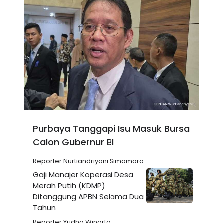
N
S
E
E
W
R
S
E
S
M
E
O
T
N
U
I
P
A
A
K
D
I
V
L
A
S
K
Purbaya Tanggapi Isu Masuk Bursa
O
Calon Gubernur BI
R
P
O
Reporter Nurtiandriyani Simamora
R
A
Gaji Manajer Koperasi Desa
S
Merah Putih (KDMP)
I
Ditanggung APBN Selama Dua
K
N
Tahun
I
A
L
T
Reporter Yudho Winarto