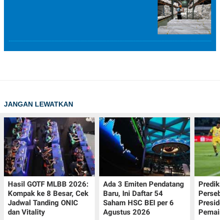
JANGAN LEWATKAN
Hasil GOTF MLBB 2026:
Ada 3 Emiten Pendatang
Predik
Kompak ke 8 Besar, Cek
Baru, Ini Daftar 54
Perseb
Jadwal Tanding ONIC
Saham HSC BEI per 6
Presi
dan Vitality
Agustus 2026
Pemai