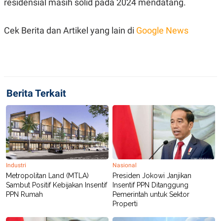
residensial masih solid pada 2024 mendatang.
C
L
A
E
D
A
E
S
Cek Berita dan Artikel yang lain di
Google News
M
E
Y
.
I
D
L
K
A
I
N
N
Berita Terkait
G
E
G
R
A
J
N
A
A
E
N
M
C
I
E
T
T
E
A
N
Industri
Nasional
K
Metropolitan Land (MTLA)
Presiden Jokowi Janjikan
Sambut Positif Kebijakan Insentif
Insentif PPN Ditanggung
E
A
P
D
PPN Rumah
Pemerintah untuk Sektor
A
V
Properti
P
E
E
R