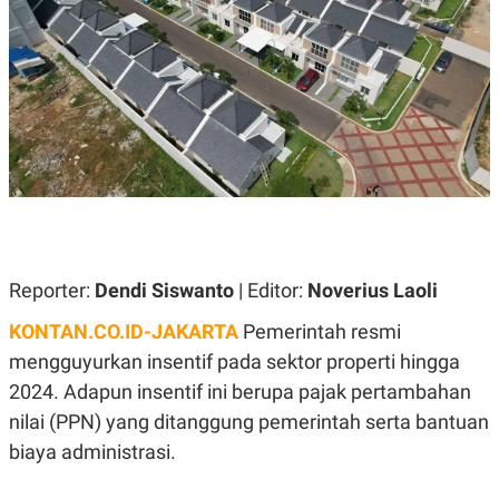
A
A
S
L
I
K
I
E
N
U
D
A
U
N
S
G
T
A
R
N
I
P
I
E
N
L
T
Reporter:
U
E
Dendi Siswanto
| Editor:
Noverius Laoli
A
R
N
N
KONTAN.CO.ID-JAKARTA
Pemerintah resmi
G
A
mengguyurkan insentif pada sektor properti hingga
U
S
S
I
2024. Adapun insentif ini berupa pajak pertambahan
A
O
H
N
nilai (PPN) yang ditanggung pemerintah serta bantuan
A
A
L
biaya administrasi.
P
R
E
E