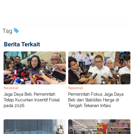
R
T
I
S
I
N
G
Tag
K
G
Berita Terkait
M
E
D
I
A
.
I
D
Nasional
Nasional
Jaga Daya Beli, Pemerintah
Pemerintah Fokus Jaga Daya
SITEMAP
PROFILE
TERM
Tetap Kucurkan Insentif Fiskal
Beli dan Stabilitas Harga di
OF
pada 2026
Tengah Tekanan Inflasi
USE
PEDOMAN
PEMBERITAAN
SIBER
PRIVACY