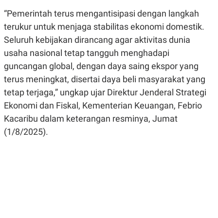
R
G
“Pemerintah terus mengantisipasi dengan langkah
S
I
O
O
terukur untuk menjaga stabilitas ekonomi domestik.
N
N
A
A
Seluruh kebijakan dirancang agar aktivitas dunia
L
L
usaha nasional tetap tangguh menghadapi
F
I
guncangan global, dengan daya saing ekspor yang
N
A
terus meningkat, disertai daya beli masyarakat yang
N
tetap terjaga,” ungkap ujar Direktur Jenderal Strategi
C
E
Ekonomi dan Fiskal, Kementerian Keuangan, Febrio
Y
C
Kacaribu dalam keterangan resminya, Jumat
A
A
N
R
(1/8/2025).
G
I
T
T
E
A
R
H
.
U
.
.
K
L
E
I
S
F