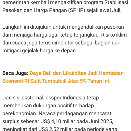
S
A
pemerintah kembali mengaktifkan program Stabilisasi
A
G
Pasokan dan Harga Pangan (SPHP) sejak awal Juli.
T
E
D
S
A
T
Langkah ini ditujukan untuk mengendalikan pasokan
A
dan menjaga harga agar tetap terjangkau. Risiko iklim
K
L
O
I
dan cuaca juga terus dimonitor sebagai bagian dari
N
P
mitigasi gejolak harga ke depan.
T
S
A
U
N
S
T
V
Baca Juga:
Daya Beli dan Likuiditas Jadi Hambatan
Ekonomi RI Sulit Tumbuh di Atas 5% Tahun Ini
JARINGAN
Dari sisi eksternal, ekspor Indonesia tetap
K
P
O
R
memberikan dukungan positif terhadap
N
E
perekonomian. Neraca perdagangan mencatat
T
S
A
S
surplus sebesar US$ 4,10 miliar pada Juni 2025,
N
R
A
E
meningkat dari US$ 2,52 miliar pada periode yang