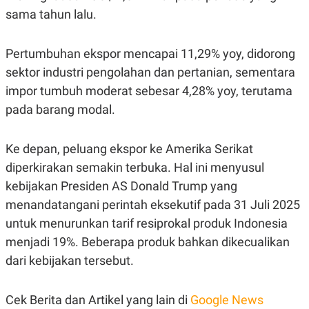
C
L
sama tahun lalu.
A
E
D
A
E
S
M
E
Pertumbuhan ekspor mencapai 11,29% yoy, didorong
Y
.
I
sektor industri pengolahan dan pertanian, sementara
D
impor tumbuh moderat sebesar 4,28% yoy, terutama
L
K
pada barang modal.
A
I
N
N
G
E
G
R
Ke depan, peluang ekspor ke Amerika Serikat
A
J
N
A
diperkirakan semakin terbuka. Hal ini menyusul
A
E
kebijakan Presiden AS Donald Trump yang
N
M
C
I
menandatangani perintah eksekutif pada 31 Juli 2025
E
T
T
E
untuk menurunkan tarif resiprokal produk Indonesia
A
N
menjadi 19%. Beberapa produk bahkan dikecualikan
K
dari kebijakan tersebut.
E
A
P
D
A
V
P
E
Cek Berita dan Artikel yang lain di
Google News
E
R