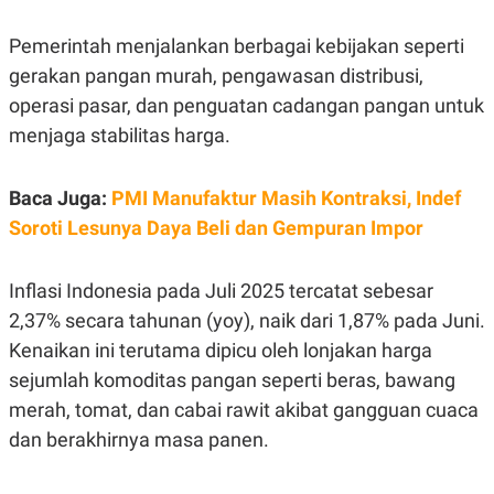
E
R
Pemerintah menjalankan berbagai kebijakan seperti
F
B
O
U
gerakan pangan murah, pengawasan distribusi,
K
S
operasi pasar, dan penguatan cadangan pangan untuk
U
I
S
N
menjaga stabilitas harga.
E
S
S
I
Baca Juga:
PMI Manufaktur Masih Kontraksi, Indef
N
Soroti Lesunya Daya Beli dan Gempuran Impor
S
I
G
H
Inflasi Indonesia pada Juli 2025 tercatat sebesar
T
2,37% secara tahunan (yoy), naik dari 1,87% pada Juni.
S
B
T
E
Kenaikan ini terutama dipicu oleh lonjakan harga
O
L
sejumlah komoditas pangan seperti beras, bawang
C
A
K
N
merah, tomat, dan cabai rawit akibat gangguan cuaca
S
J
E
A
dan berakhirnya masa panen.
T
O
U
N
P