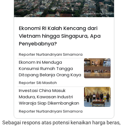
A
I
S
V
K
E
E
M
E
Ekonomi RI Kalah Kencang dari
N
T
Vietnam hingga Singapura, Apa
E
Penyebabnya?
R
I
A
Reporter Nurtiandriyani Simamora
N
Ekonom Ini Menduga
L
Konsumsi Rumah Tangga
E
S
Ditopang Belanja Orang Kaya
T
A
Reporter Siti Masitoh
R
Investasi China Masuk
I
Madura, Kawasan Industri
Wiraraja Siap Dikembangkan
KANAL
Reporter Nurtiandriyani Simamora
P
I
Sebagai respons atas potensi kenaikan harga beras,
U
M