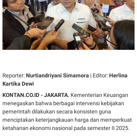
A
A
S
L
I
K
I
E
N
U
D
A
U
N
S
G
T
A
R
N
I
P
I
E
N
L
T
Reporter:
Nurtiandriyani Simamora
| Editor:
Herlina
U
E
Kartika Dewi
A
R
N
N
G
A
KONTAN.CO.ID -
JAKARTA.
Kementerian Keuangan
U
S
menegaskan bahwa berbagai intervensi kebijakan
S
I
A
O
pemerintah dilakukan secara konsisten guna
H
N
A
A
menciptakan keterjangkauan harga dan memperkuat
L
ketahanan ekonomi nasional pada semester II 2025.
P
R
E
E