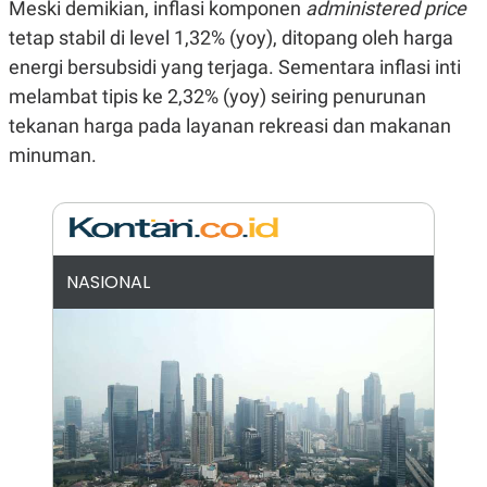
Meski demikian, inflasi komponen
administered price
N
S
tetap stabil di level 1,32% (yoy), ditopang oleh harga
E
E
W
R
energi bersubsidi yang terjaga. Sementara inflasi inti
S
E
S
M
melambat tipis ke 2,32% (yoy) seiring penurunan
E
O
tekanan harga pada layanan rekreasi dan makanan
T
N
U
I
minuman.
P
A
A
K
D
I
V
L
A
S
K
NASIONAL
O
R
P
O
R
A
S
I
K
N
I
A
L
T