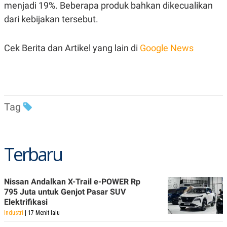
R
T
menjadi 19%. Beberapa produk bahkan dikecualikan
I
dari kebijakan tersebut.
S
I
N
G
Cek Berita dan Artikel yang lain di
Google News
K
G
M
E
D
I
Tag
A
.
I
D
Terbaru
SITEMAP
PROFILE
TERM
OF
Nissan Andalkan X-Trail e-POWER Rp
USE
795 Juta untuk Genjot Pasar SUV
PEDOMAN
Elektrifikasi
PEMBERITAAN
SIBER
Industri
| 17 Menit lalu
PRIVACY