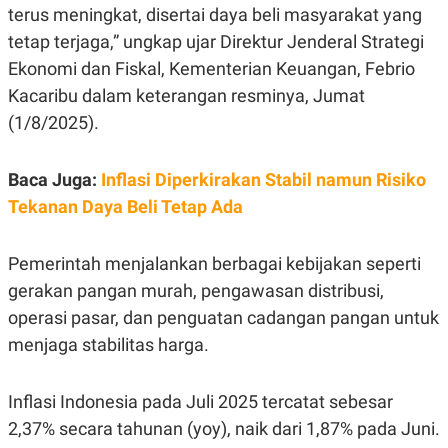
E
terus meningkat, disertai daya beli masyarakat yang
R
tetap terjaga,” ungkap ujar Direktur Jenderal Strategi
F
B
O
U
Ekonomi dan Fiskal, Kementerian Keuangan, Febrio
K
S
Kacaribu dalam keterangan resminya, Jumat
U
I
S
N
(1/8/2025).
E
S
S
I
Baca Juga:
Inflasi Diperkirakan Stabil namun Risiko
N
Tekanan Daya Beli Tetap Ada
S
I
G
H
Pemerintah menjalankan berbagai kebijakan seperti
T
gerakan pangan murah, pengawasan distribusi,
S
B
T
E
operasi pasar, dan penguatan cadangan pangan untuk
O
L
menjaga stabilitas harga.
C
A
K
N
S
J
E
A
Inflasi Indonesia pada Juli 2025 tercatat sebesar
T
O
U
N
2,37% secara tahunan (yoy), naik dari 1,87% pada Juni.
P