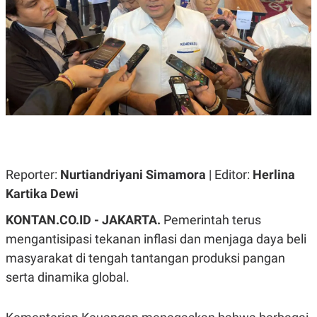
A
A
S
L
I
K
I
E
N
U
D
A
U
N
S
G
T
A
R
N
I
P
I
E
N
L
T
Reporter:
Nurtiandriyani Simamora
| Editor:
Herlina
U
E
Kartika Dewi
A
R
N
N
G
A
KONTAN.CO.ID - JAKARTA.
Pemerintah terus
U
S
mengantisipasi tekanan inflasi dan menjaga daya beli
S
I
A
O
masyarakat di tengah tantangan produksi pangan
H
N
A
A
serta dinamika global.
L
P
R
E
E