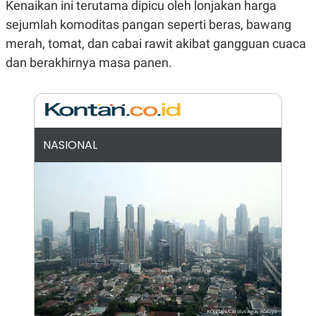
Kenaikan ini terutama dipicu oleh lonjakan harga
N
S
sejumlah komoditas pangan seperti beras, bawang
E
E
W
R
merah, tomat, dan cabai rawit akibat gangguan cuaca
S
E
S
M
dan berakhirnya masa panen.
E
O
T
N
U
I
P
A
A
K
D
I
NASIONAL
V
L
A
S
K
O
R
P
O
R
A
S
I
K
N
I
A
L
T