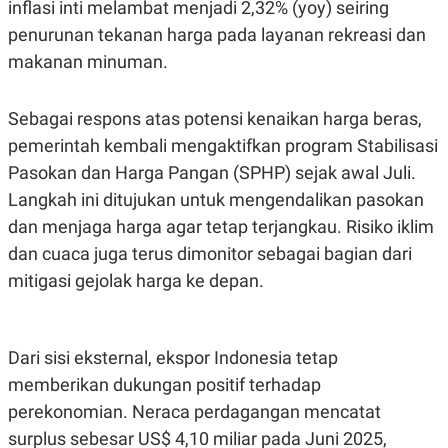
S
A
inflasi inti melambat menjadi 2,32% (yoy) seiring
A
G
penurunan tekanan harga pada layanan rekreasi dan
T
E
D
S
makanan minuman.
A
T
A
Sebagai respons atas potensi kenaikan harga beras,
K
L
O
I
pemerintah kembali mengaktifkan program Stabilisasi
N
P
Pasokan dan Harga Pangan (SPHP) sejak awal Juli.
T
S
A
U
Langkah ini ditujukan untuk mengendalikan pasokan
N
S
T
dan menjaga harga agar tetap terjangkau. Risiko iklim
V
dan cuaca juga terus dimonitor sebagai bagian dari
mitigasi gejolak harga ke depan.
JARINGAN
K
P
Dari sisi eksternal, ekspor Indonesia tetap
O
R
N
E
memberikan dukungan positif terhadap
T
S
A
S
perekonomian. Neraca perdagangan mencatat
N
R
A
E
surplus sebesar US$ 4,10 miliar pada Juni 2025,