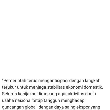
E
E
H
S
A
T
T
Y
A
L
N
E
E
A
N
N
G
A
L
L
I
I
S
S
H
I
S
E
K
X
O
E
L
C
O
U
M
T
“Pemerintah terus mengantisipasi dengan langkah
I
terukur untuk menjaga stabilitas ekonomi domestik.
V
E
Seluruh kebijakan dirancang agar aktivitas dunia
C
O
usaha nasional tetap tangguh menghadapi
R
guncangan global, dengan daya saing ekspor yang
N