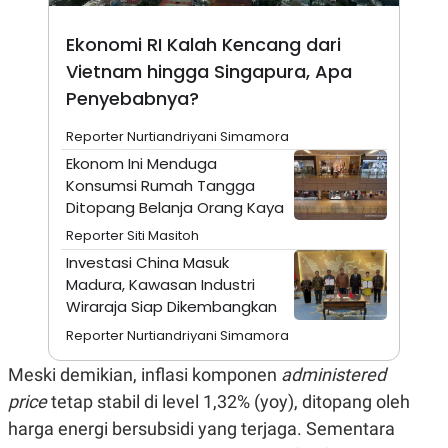
A
I
S
V
K
E
Ekonomi RI Kalah Kencang dari
E
Vietnam hingga Singapura, Apa
M
E
Penyebabnya?
N
T
E
Reporter Nurtiandriyani Simamora
R
Ekonom Ini Menduga
I
A
Konsumsi Rumah Tangga
N
Ditopang Belanja Orang Kaya
L
Reporter Siti Masitoh
E
S
Investasi China Masuk
T
Madura, Kawasan Industri
A
R
Wiraraja Siap Dikembangkan
I
Reporter Nurtiandriyani Simamora
Meski demikian, inflasi komponen
administered
KANAL
price
tetap stabil di level 1,32% (yoy), ditopang oleh
P
I
harga energi bersubsidi yang terjaga. Sementara
U
M