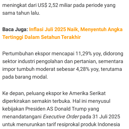
C
L
meningkat dari US$ 2,52 miliar pada periode yang
A
E
D
A
sama tahun lalu.
E
S
M
E
Y
.
Baca Juga:
Inflasi Juli 2025 Naik, Menyentuh Angka
I
D
Tertinggi Dalam Setahun Terakhir
L
K
A
I
N
N
Pertumbuhan ekspor mencapai 11,29% yoy, didorong
G
E
G
R
sektor industri pengolahan dan pertanian, sementara
A
J
impor tumbuh moderat sebesar 4,28% yoy, terutama
N
A
A
E
pada barang modal.
N
M
C
I
E
T
T
E
Ke depan, peluang ekspor ke Amerika Serikat
A
N
diperkirakan semakin terbuka. Hal ini menyusul
K
kebijakan Presiden AS Donald Trump yang
E
A
P
D
menandatangani
Executive Order
pada 31 Juli 2025
A
V
P
E
untuk menurunkan tarif resiprokal produk Indonesia
E
R