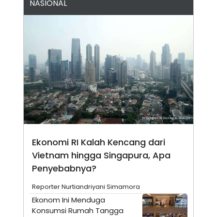
NASIONAL
N
S
E
E
W
R
S
E
S
M
E
O
T
N
U
I
P
A
A
K
D
I
V
L
A
S
K
O
R
Ekonomi RI Kalah Kencang dari
P
O
Vietnam hingga Singapura, Apa
R
Penyebabnya?
A
S
I
Reporter Nurtiandriyani Simamora
K
N
Ekonom Ini Menduga
I
A
Konsumsi Rumah Tangga
L
T