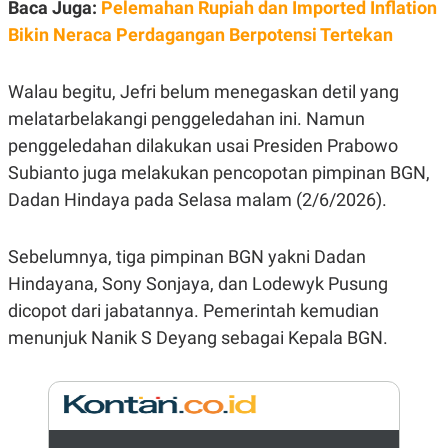
E
Baca Juga:
Pelemahan Rupiah dan Imported Inflation
R
Bikin Neraca Perdagangan Berpotensi Tertekan
F
B
O
U
K
S
Walau begitu, Jefri belum menegaskan detil yang
U
I
S
N
melatarbelakangi penggeledahan ini. Namun
E
S
penggeledahan dilakukan usai Presiden Prabowo
S
Subianto juga melakukan pencopotan pimpinan BGN,
I
N
Dadan Hindaya pada Selasa malam (2/6/2026).
S
I
G
H
Sebelumnya, tiga pimpinan BGN yakni Dadan
T
Hindayana, Sony Sonjaya, dan Lodewyk Pusung
S
B
dicopot dari jabatannya. Pemerintah kemudian
T
E
O
L
menunjuk Nanik S Deyang sebagai Kepala BGN.
C
A
K
N
S
J
E
A
T
O
U
N
P