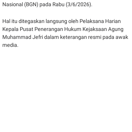
R
G
Nasional (BGN) pada Rabu (3/6/2026).
S
I
O
O
N
N
Hal itu ditegaskan langsung oleh Pelaksana Harian
A
A
L
L
Kepala Pusat Penerangan Hukum Kejaksaan Agung
F
Muhammad Jefri dalam keterangan resmi pada awak
I
N
media.
A
N
C
E
Y
C
A
A
N
R
G
I
T
T
E
A
R
H
.
U
.
.
K
L
E
I
S
F