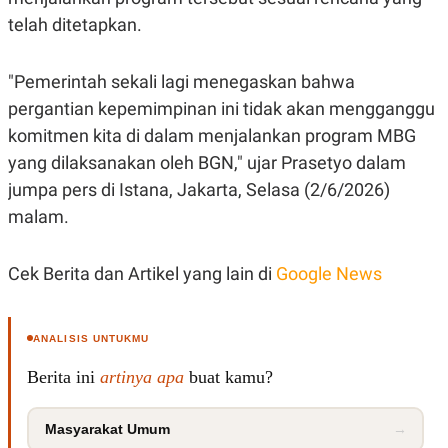
S
A
A
G
telah ditetapkan.
T
E
D
S
A
"Pemerintah sekali lagi menegaskan bahwa
T
A
pergantian kepemimpinan ini tidak akan mengganggu
K
L
komitmen kita di dalam menjalankan program MBG
O
I
N
P
yang dilaksanakan oleh BGN," ujar Prasetyo dalam
T
S
jumpa pers di Istana, Jakarta, Selasa (2/6/2026)
A
U
N
S
malam.
T
V
Cek Berita dan Artikel yang lain di
Google News
JARINGAN
K
P
ANALISIS UNTUKMU
O
R
N
E
Berita ini
artinya apa
buat kamu?
T
S
A
S
N
R
Masyarakat Umum
→
A
E