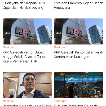
R
T
Hindayana dari Kepala BGN,
Presiden Prabowo Copot Dadan
I
Digantikan Nanik S Deyang
Hindayana
S
I
N
G
K
G
M
E
D
I
Nasional
Nasional
A
KPK Geledah Kantor Bupati
KPK Geledah Kantor Ditjen Pajak
.
hingga Sekda Cilacap Terkait
Kementerian Keuangan
I
D
Kasus Pemerasan THR
SITEMAP
PROFILE
TERM
OF
USE
PEDOMAN
PEMBERITAAN
SIBER
Nasional
Keuangan
PRIVACY
Bareskrim Geledah Kantor Dana
OJK dan Bareskrim Geledah