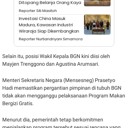
A
I
Ditopang Belanja Orang Kaya
S
V
Reporter Siti Masitoh
K
E
E
Investasi China Masuk
M
Madura, Kawasan Industri
E
N
Wiraraja Siap Dikembangkan
T
E
Reporter Nurtiandriyani Simamora
R
I
A
Selain itu, posisi Wakil Kepala BGN kini diisi oleh
N
Mayjen Trenggono dan Agustina Arumsari.
L
E
S
T
Menteri Sekretaris Negara (Mensesneg) Prasetyo
A
R
Hadi memastikan pergantian pimpinan di tubuh BGN
I
tidak akan mengganggu pelaksanaan Program Makan
Bergizi Gratis.
KANAL
Menurut dia, pemerintah tetap berkomitmen
P
I
U
M
menjalankan program tersebut sesuai rencana yang