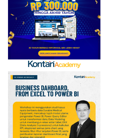
Kerja Sama dengan
Emirates hingga 2033, Ini
Detail Kemitraannya
7
Klasemen Grup A Piala
AFF 2026: Ini Skenario
Indonesia Lolos ke
Semifinal
8
Promo Alfamart Murah
Banget 7–13 Agustus
2026, Sunlight hingga
Bebelac Diskon
9
FIFA Akhirnya Cairkan
Hadiah Timnas Yordania
yang Tertunda 8 Bulan