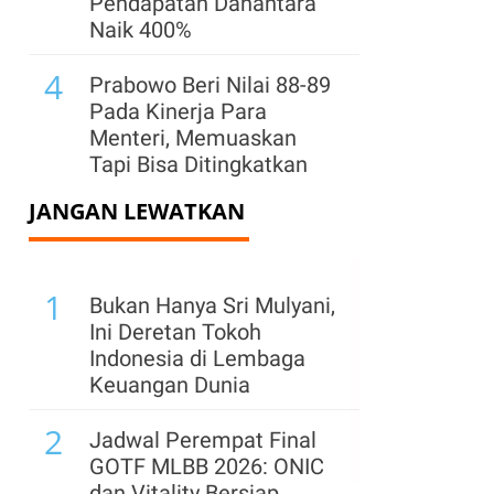
Pendapatan Danantara
Naik 400%
4
Prabowo Beri Nilai 88-89
Pada Kinerja Para
Menteri, Memuaskan
Tapi Bisa Ditingkatkan
JANGAN LEWATKAN
5
Prabowo: Pemerintah
Pusat Siap Ambil Alih
jika Daerah Tak Respons
1
Keluhan Rakyat
Bukan Hanya Sri Mulyani,
Ini Deretan Tokoh
6
Surpres Calon Gubernur
Indonesia di Lembaga
BI Masih Digodok
Keuangan Dunia
Presiden, Destry
2
Damayanti Calon Kuat?
Jadwal Perempat Final
GOTF MLBB 2026: ONIC
7
Prabowo: Indonesia
dan Vitality Bersiap