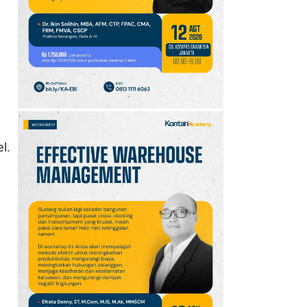
10
Promo JSM Superindo
7–9 Agustus 2026,
Minyak Goreng Rp37.900
hingga Buah Diskon 50%
l.
a