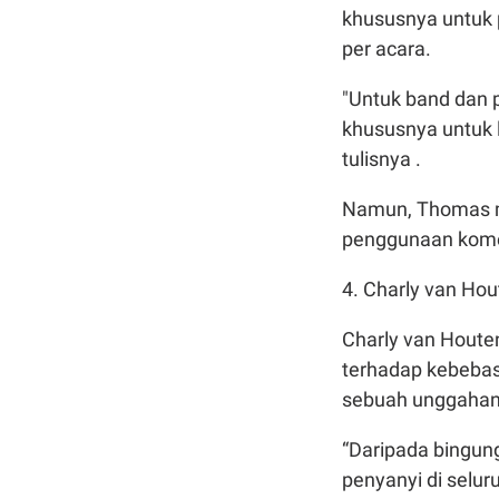
khususnya untuk 
per acara.
"Untuk band dan p
khususnya untuk l
tulisnya .
Namun, Thomas me
penggunaan komers
4. Charly van H
Charly van Houte
terhadap kebeba
sebuah unggahan 
“Daripada bingu
penyanyi di selur