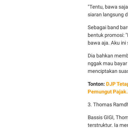
"Tentu, bawa saja
siaran langsung 
Sebagai band bar
bentuk promosi: "
bawa aja. Aku ini
Dia bahkan membe
nggak mau bayar ro
menciptakan suasa
Tonton:
DJP Teta
Pemungut Pajak. 
3. Thomas Ramdha
Bassis GIGI, Tho
terstruktur. Ia m