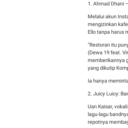
1. Ahmad Dhani –
Melalui akun Ins
mengizinkan kafe
Ello tanpa harus 
"Restoran itu pu
(Dewa 19 feat. Vi
memberikannya gra
yang dikutip Komp
Ia hanya meminta 
2. Juicy Luicy: Ba
Uan Kaisar, vokal
lagu-lagu bandnya
repotnya membaya