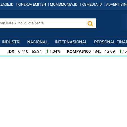
EASE.ID
|
KINERJA EMITEN
|
MOMSMONEY.ID
|
KGMEDIA.ID
|
ADVERTISIN
INDUSTRI
NASIONAL
INTERNASIONAL
PERSONAL FINA
IDX
6.410 65,94
KOMPAS100
845 12,09
1,04%
1,
KOMPAS100
845 12,09
LQ45
640 9,44
1,45%
1,5
LQ45
640 9,44
ISSI
222 2,82
IDX3
1,50%
1,29%