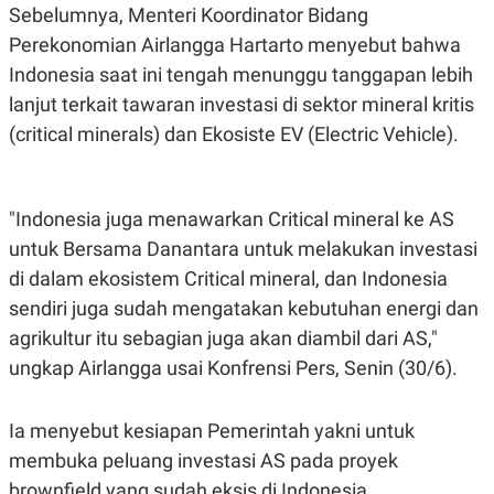
C
L
Sebelumnya, Menteri Koordinator Bidang
A
E
D
A
Perekonomian Airlangga Hartarto menyebut bahwa
E
S
Indonesia saat ini tengah menunggu tanggapan lebih
M
E
Y
.
lanjut terkait tawaran investasi di sektor mineral kritis
I
D
(critical minerals) dan Ekosiste EV (Electric Vehicle).
L
K
A
I
N
N
G
E
"Indonesia juga menawarkan Critical mineral ke AS
G
R
A
J
untuk Bersama Danantara untuk melakukan investasi
N
A
di dalam ekosistem Critical mineral, dan Indonesia
A
E
N
M
sendiri juga sudah mengatakan kebutuhan energi dan
C
I
E
T
agrikultur itu sebagian juga akan diambil dari AS,"
T
E
ungkap Airlangga usai Konfrensi Pers, Senin (30/6).
A
N
K
E
A
Ia menyebut kesiapan Pemerintah yakni untuk
P
D
A
V
membuka peluang investasi AS pada proyek
P
E
E
R
brownfield yang sudah eksis di Indonesia.