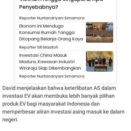
A
I
Penyebabnya?
S
V
K
E
E
Reporter Nurtiandriyani Simamora
M
E
Ekonom Ini Menduga
N
Konsumsi Rumah Tangga
T
Ditopang Belanja Orang Kaya
E
R
Reporter Siti Masitoh
I
A
Investasi China Masuk
N
Madura, Kawasan Industri
L
Wiraraja Siap Dikembangkan
E
S
Reporter Nurtiandriyani Simamora
T
A
David menjelaskan bahwa keterlibatan AS dalam
R
I
investasi EV akan membuka lebih banyak pilihan
produk EV bagi masyarakat Indonesia dan
KANAL
memperbesar aliran investasi asing masuk ke dalam
negeri.
P
I
U
M