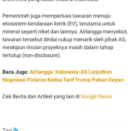
R
T
I
S
Pemerintah juga memperluas tawaran menuju
I
N
ekosistem kendaraan listrik (EV), terutama untuk
G
mineral seperti nikel dan lainnya. Airlangga menyebut,
K
G
tawaran tersebut dinilai cukup menarik oleh pihak AS,
M
meskipun rincian proyeknya masih dalam tahap
E
D
tertutup (non-disclosure).
I
A
.
I
Baca Juga:
Airlangga: Indonesia-AS Lanjutkan
D
Negosiasi Putaran Kedua Tarif Trump Pekan Depan
Cek Berita dan Artikel yang lain di
Google News
SITEMAP
PROFILE
TERM
OF
USE
PEDOMAN
PEMBERITAAN
SIBER
Tag
PRIVACY