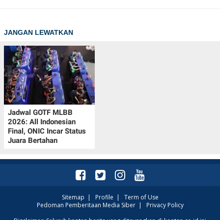
JANGAN LEWATKAN
Jadwal GOTF MLBB
2026: All Indonesian
Final, ONIC Incar Status
Juara Bertahan
Sitemap
|
Profile
|
Term of Use
Pedoman Pemberitaan Media Siber
|
Privacy Policy