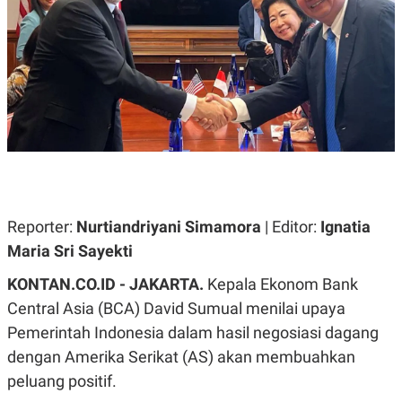
A
A
S
L
I
K
I
E
N
U
D
A
U
N
S
G
T
A
R
N
I
P
I
E
N
L
T
Reporter:
Nurtiandriyani Simamora
| Editor:
Ignatia
U
E
A
R
Maria Sri Sayekti
N
N
G
A
KONTAN.CO.ID - JAKARTA.
Kepala Ekonom Bank
U
S
S
I
Central Asia (BCA) David Sumual menilai upaya
A
O
Pemerintah Indonesia dalam hasil negosiasi dagang
H
N
A
A
dengan Amerika Serikat (AS) akan membuahkan
L
peluang positif.
P
R
E
E