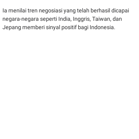
R
G
S
I
Ia menilai tren negosiasi yang telah berhasil dicapai
O
O
negara-negara seperti India, Inggris, Taiwan, dan
N
N
A
A
Jepang memberi sinyal positif bagi Indonesia.
L
L
F
I
N
A
N
C
E
Y
C
A
A
N
R
G
I
T
T
E
A
R
H
.
U
.
.
K
L
E
I
S
F