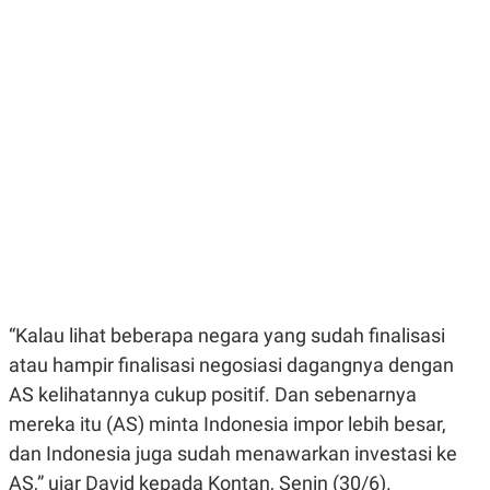
E
E
H
S
A
T
T
Y
A
L
N
E
E
A
N
N
G
A
L
L
I
I
S
S
H
I
S
E
K
X
O
E
L
C
O
“Kalau lihat beberapa negara yang sudah finalisasi
U
M
T
atau hampir finalisasi negosiasi dagangnya dengan
I
V
AS kelihatannya cukup positif. Dan sebenarnya
E
mereka itu (AS) minta Indonesia impor lebih besar,
C
O
dan Indonesia juga sudah menawarkan investasi ke
R
N
AS,” ujar David kepada Kontan, Senin (30/6).