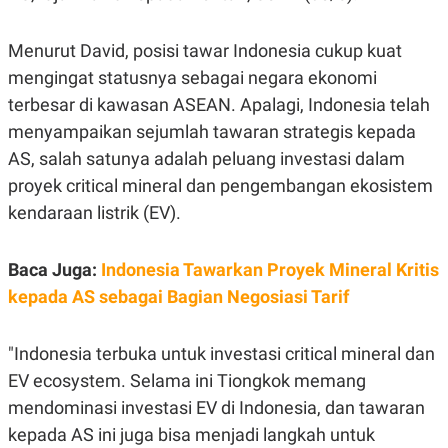
E
R
F
B
Menurut David, posisi tawar Indonesia cukup kuat
O
U
mengingat statusnya sebagai negara ekonomi
K
S
U
I
terbesar di kawasan ASEAN. Apalagi, Indonesia telah
S
N
E
menyampaikan sejumlah tawaran strategis kepada
S
AS, salah satunya adalah peluang investasi dalam
S
I
proyek critical mineral dan pengembangan ekosistem
N
S
kendaraan listrik (EV).
I
G
H
Baca Juga:
Indonesia Tawarkan Proyek Mineral Kritis
T
kepada AS sebagai Bagian Negosiasi Tarif
S
B
T
E
O
L
C
A
"Indonesia terbuka untuk investasi critical mineral dan
K
N
S
J
EV ecosystem. Selama ini Tiongkok memang
E
A
mendominasi investasi EV di Indonesia, dan tawaran
T
O
U
N
kepada AS ini juga bisa menjadi langkah untuk
P