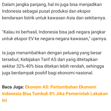
S
A
Dalam jangka panjang, hal ini juga bisa menjadikan
A
G
T
E
Indonesia sebagai pusat produksi dan ekspor
D
S
kendaraan listrik untuk kawasan Asia dan sekitarnya.
A
T
A
"Kalau ini berhasil, Indonesia bisa jadi negara jangkar
K
L
O
I
untuk ekspor EV ke negara-negara kawasan," ujarnya.
N
P
T
S
A
U
N
S
Ia juga menambahkan dengan peluang yang besar
T
tersebut, Kebijakan Tarif AS dari yang ditetapkan
V
sekitar 32%-40% bisa ditekan lebih rendah, sehingga
juga berdampak positif bagi ekonomi nasional.
JARINGAN
K
P
Baca Juga:
Ekonom AS: Pertumbuhan Ekonomi
O
R
N
E
Indonesia Bisa Tumbuh 8% Jika Pemerintah Lakukan
T
S
Ini
A
S
N
R
A
E