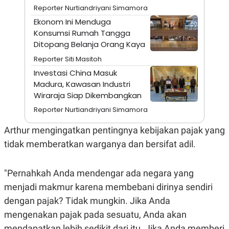
A
I
Reporter Nurtiandriyani Simamora
S
V
K
E
Ekonom Ini Menduga
E
Konsumsi Rumah Tangga
M
Ditopang Belanja Orang Kaya
E
N
Reporter Siti Masitoh
T
E
Investasi China Masuk
R
Madura, Kawasan Industri
I
A
Wiraraja Siap Dikembangkan
N
Reporter Nurtiandriyani Simamora
L
E
Arthur mengingatkan pentingnya kebijakan pajak yang
S
T
tidak memberatkan warganya dan bersifat adil.
A
R
I
"Pernahkah Anda mendengar ada negara yang
menjadi makmur karena membebani dirinya sendiri
KANAL
dengan pajak? Tidak mungkin. Jika Anda
mengenakan pajak pada sesuatu, Anda akan
P
I
U
M
mendapatkan lebih sedikit dari itu. Jika Anda memberi