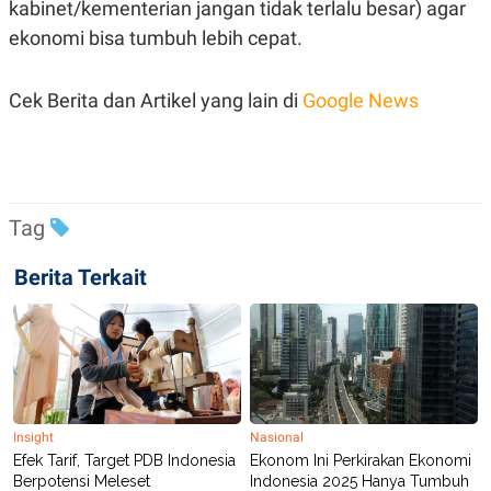
kabinet/kementerian jangan tidak terlalu besar) agar
R
T
I
ekonomi bisa tumbuh lebih cepat.
S
I
N
G
Cek Berita dan Artikel yang lain di
Google News
K
G
M
E
D
I
Tag
A
.
I
Berita Terkait
D
SITEMAP
PROFILE
TERM
OF
USE
PEDOMAN
Insight
Nasional
PEMBERITAAN
Efek Tarif, Target PDB Indonesia
Ekonom Ini Perkirakan Ekonomi
SIBER
Berpotensi Meleset
Indonesia 2025 Hanya Tumbuh
PRIVACY