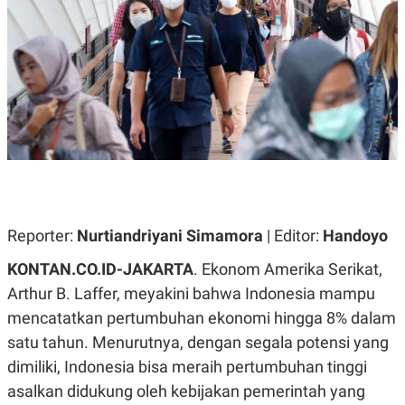
A
A
S
L
I
K
I
E
N
U
D
A
U
N
S
G
T
A
R
N
I
P
I
E
N
L
T
Reporter:
U
E
Nurtiandriyani Simamora
| Editor:
Handoyo
A
R
N
N
KONTAN.CO.ID-JAKARTA
. Ekonom Amerika Serikat,
G
A
Arthur B. Laffer, meyakini bahwa Indonesia mampu
U
S
S
I
mencatatkan pertumbuhan ekonomi hingga 8% dalam
A
O
H
N
satu tahun. Menurutnya, dengan segala potensi yang
A
A
L
dimiliki, Indonesia bisa meraih pertumbuhan tinggi
P
R
asalkan didukung oleh kebijakan pemerintah yang
E
E