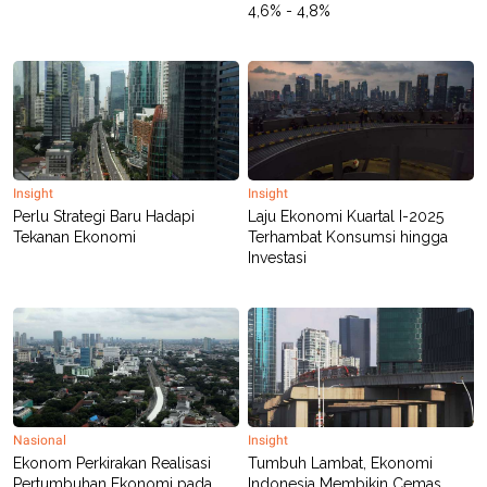
4,6% - 4,8%
POLICY
Insight
Insight
Perlu Strategi Baru Hadapi
Laju Ekonomi Kuartal I-2025
Tekanan Ekonomi
Terhambat Konsumsi hingga
Investasi
Nasional
Insight
Ekonom Perkirakan Realisasi
Tumbuh Lambat, Ekonomi
Pertumbuhan Ekonomi pada
Indonesia Membikin Cemas