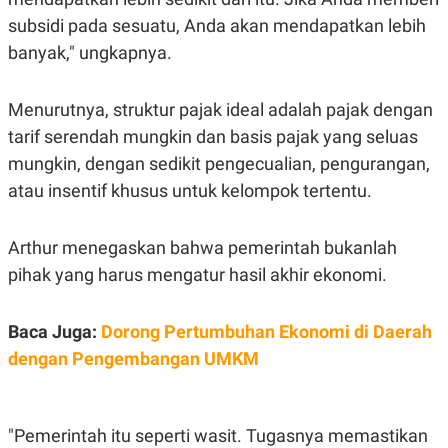
S
A
A
G
subsidi pada sesuatu, Anda akan mendapatkan lebih
T
E
banyak," ungkapnya.
D
S
A
T
A
Menurutnya, struktur pajak ideal adalah pajak dengan
K
L
tarif serendah mungkin dan basis pajak yang seluas
O
I
N
P
mungkin, dengan sedikit pengecualian, pengurangan,
T
S
atau insentif khusus untuk kelompok tertentu.
A
U
N
S
T
V
Arthur menegaskan bahwa pemerintah bukanlah
pihak yang harus mengatur hasil akhir ekonomi.
JARINGAN
Baca Juga:
Dorong Pertumbuhan Ekonomi di Daerah
K
P
dengan Pengembangan UMKM
O
R
N
E
T
S
A
S
N
R
"Pemerintah itu seperti wasit. Tugasnya memastikan
A
E