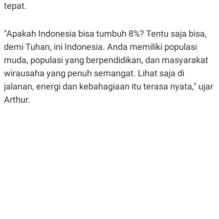
tepat.
R
G
S
I
O
O
N
N
"Apakah Indonesia bisa tumbuh 8%? Tentu saja bisa,
A
A
L
L
demi Tuhan, ini Indonesia. Anda memiliki populasi
F
muda, populasi yang berpendidikan, dan masyarakat
I
N
wirausaha yang penuh semangat. Lihat saja di
A
N
jalanan, energi dan kebahagiaan itu terasa nyata," ujar
C
Arthur.
E
Y
C
A
A
N
R
G
I
T
T
E
A
R
H
.
U
.
.
K
L
E
I
S
F