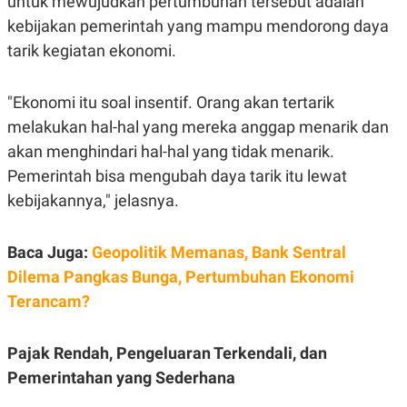
untuk mewujudkan pertumbuhan tersebut adalah
E
R
kebijakan pemerintah yang mampu mendorong daya
F
B
tarik kegiatan ekonomi.
O
U
K
S
U
I
"Ekonomi itu soal insentif. Orang akan tertarik
S
N
E
melakukan hal-hal yang mereka anggap menarik dan
S
S
akan menghindari hal-hal yang tidak menarik.
I
N
Pemerintah bisa mengubah daya tarik itu lewat
S
kebijakannya," jelasnya.
I
G
H
T
Baca Juga:
Geopolitik Memanas, Bank Sentral
S
B
Dilema Pangkas Bunga, Pertumbuhan Ekonomi
T
E
O
L
Terancam?
C
A
K
N
S
J
Pajak Rendah, Pengeluaran Terkendali, dan
E
A
T
O
Pemerintahan yang Sederhana
U
N
P