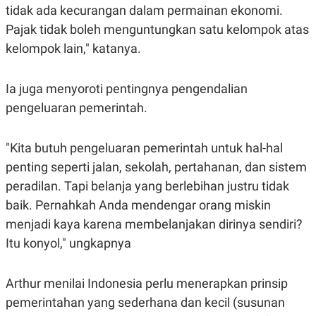
C
L
tidak ada kecurangan dalam permainan ekonomi.
A
E
D
A
Pajak tidak boleh menguntungkan satu kelompok atas
E
S
kelompok lain," katanya.
M
E
Y
.
I
D
Ia juga menyoroti pentingnya pengendalian
L
K
pengeluaran pemerintah.
A
I
N
N
G
E
G
R
"Kita butuh pengeluaran pemerintah untuk hal-hal
A
J
penting seperti jalan, sekolah, pertahanan, dan sistem
N
A
A
E
peradilan. Tapi belanja yang berlebihan justru tidak
N
M
C
I
baik. Pernahkah Anda mendengar orang miskin
E
T
menjadi kaya karena membelanjakan dirinya sendiri?
T
E
A
N
Itu konyol," ungkapnya
K
E
A
P
D
Arthur menilai Indonesia perlu menerapkan prinsip
A
V
P
E
pemerintahan yang sederhana dan kecil (susunan
E
R