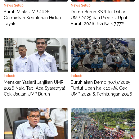
POLICY
News Setup
News Setup
Buruh Minta UMP 2026
Demo Buruh KSPI: Ini Daftar
Cerminkan Kebutuhan Hidup
UMP 2025 dan Prediksi Upah
Layak
Buruh 2026 Jika Naik 7,77%
Industri
Industri
Menaker Yasierli Janjikan UMR
Buruh akan Demo 30/9/2025
2026 Naik, Tapi Ada Syaratnya!
Tuntut Upah Naik 10,5%, Cek
Cek Usulan UMP Buruh
UMP 2025 & Perhitungan 2026