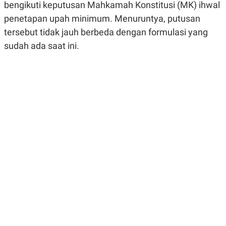
bengikuti keputusan Mahkamah Konstitusi (MK) ihwal
R
G
S
I
penetapan upah minimum. Menuruntya, putusan
O
O
N
N
tersebut tidak jauh berbeda dengan formulasi yang
A
A
sudah ada saat ini.
L
L
F
I
N
A
N
C
E
Y
C
A
A
N
R
G
I
T
T
E
A
R
H
.
U
.
.
K
L
E
I
S
F