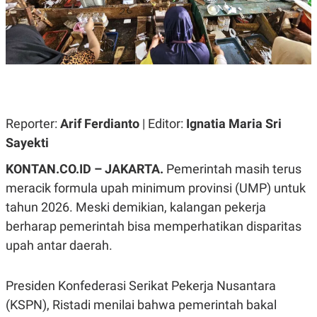
A
A
S
L
I
K
I
E
N
U
D
A
U
N
S
G
T
A
R
Reporter:
Arif Ferdianto
| Editor:
Ignatia Maria Sri
N
I
Sayekti
P
I
E
N
KONTAN.CO.ID – JAKARTA.
Pemerintah masih terus
L
T
U
E
meracik formula upah minimum provinsi (UMP) untuk
A
R
tahun 2026. Meski demikian, kalangan pekerja
N
N
G
A
berharap pemerintah bisa memperhatikan disparitas
U
S
S
I
upah antar daerah.
A
O
H
N
A
A
Presiden Konfederasi Serikat Pekerja Nusantara
L
(KSPN), Ristadi menilai bahwa pemerintah bakal
P
R
E
E