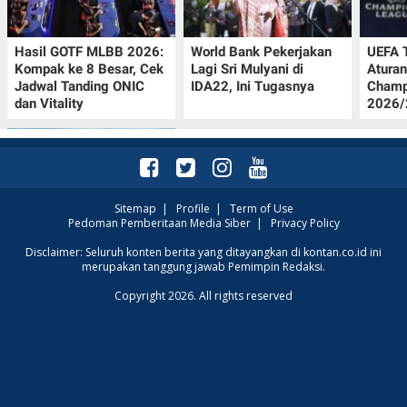
Hasil GOTF MLBB 2026:
World Bank Pekerjakan
UEFA 
Kompak ke 8 Besar, Cek
Lagi Sri Mulyani di
Aturan
Jadwal Tanding ONIC
IDA22, Ini Tugasnya
Champ
dan Vitality
2026/2
Sitemap
|
Profile
|
Term of Use
Pedoman Pemberitaan Media Siber
|
Privacy Policy
Intip Prakiraan Cuaca
Disclaimer: Seluruh konten berita yang ditayangkan di kontan.co.id ini
merupakan tanggung jawab Pemimpin Redaksi.
Sumsel Kamis (6/8):
Hujan Ringan
Copyright 2026. All rights reserved
Mendominasi, Siapkan
Payung!