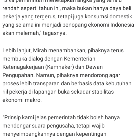
C
L
A
E
rendah seperti tahun ini, maka bukan hanya daya beli
D
A
pekerja yang tergerus, tetapi juga konsumsi domestik
E
S
M
E
yang selama ini menjadi penopang ekonomi Indonesia
Y
.
I
akan melemah," tegasnya.
D
L
K
A
I
Lebih lanjut, Mirah menambahkan, pihaknya terus
N
N
membuka dialog dengan Kementerian
G
E
G
R
Ketenagakerjaan (Kemnaker) dan Dewan
A
J
N
A
Pengupahan. Namun, pihaknya mendorong agar
A
E
proses lebih transparan dan berbasis data kebutuhan
N
M
C
I
riil pekerja di lapangan buka sekadar stabilitas
E
T
T
E
ekonomi makro.
A
N
K
E
A
"Prinsip kami jelas pemerintah tidak boleh hanya
P
D
mendengar suara pengusaha, tetapi wajib
A
V
P
E
menyeimbangkannya dengan kepentingan
E
R