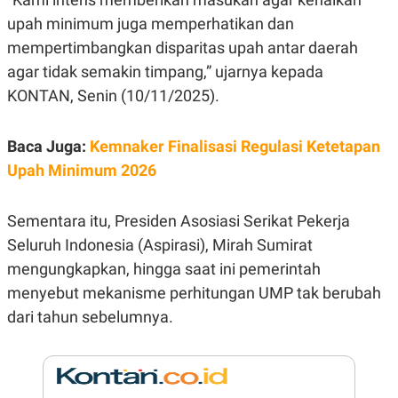
E
R
upah minimum juga memperhatikan dan
F
B
mempertimbangkan disparitas upah antar daerah
O
U
agar tidak semakin timpang,” ujarnya kepada
K
S
U
I
KONTAN, Senin (10/11/2025).
S
N
E
S
S
Baca Juga:
Kemnaker Finalisasi Regulasi Ketetapan
I
Upah Minimum 2026
N
S
I
G
Sementara itu, Presiden Asosiasi Serikat Pekerja
H
T
Seluruh Indonesia (Aspirasi), Mirah Sumirat
S
B
mengungkapkan, hingga saat ini pemerintah
T
E
menyebut mekanisme perhitungan UMP tak berubah
O
L
C
A
dari tahun sebelumnya.
K
N
S
J
E
A
T
O
U
N
P