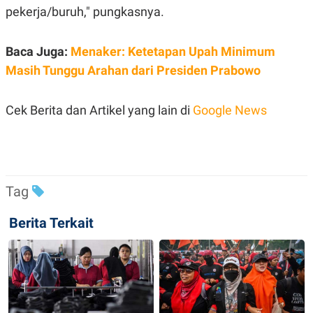
R
T
pekerja/buruh," pungkasnya.
I
S
I
Baca Juga:
Menaker: Ketetapan Upah Minimum
N
G
Masih Tunggu Arahan dari Presiden Prabowo
K
G
M
Cek Berita dan Artikel yang lain di
Google News
E
D
I
A
.
I
D
Tag
Berita Terkait
SITEMAP
PROFILE
TERM
OF
USE
PEDOMAN
PEMBERITAAN
SIBER
PRIVACY