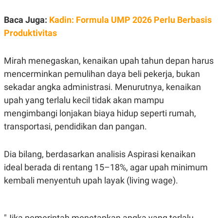
S
A
A
G
T
E
Baca Juga:
Kadin: Formula UMP 2026 Perlu Berbasis
D
S
Produktivitas
A
T
A
Mirah menegaskan, kenaikan upah tahun depan harus
K
L
O
I
mencerminkan pemulihan daya beli pekerja, bukan
N
P
T
S
sekadar angka administrasi. Menurutnya, kenaikan
A
U
upah yang terlalu kecil tidak akan mampu
N
S
T
mengimbangi lonjakan biaya hidup seperti rumah,
V
transportasi, pendidikan dan pangan.
JARINGAN
Dia bilang, berdasarkan analisis Aspirasi kenaikan
K
P
ideal berada di rentang 15–18%, agar upah minimum
O
R
kembali menyentuh upah layak (living wage).
N
E
T
S
A
S
N
R
A
E
"Jika pemerintah menetapkan angka yang terlalu