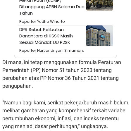
Merah Putih (KDMP)
A
I
Ditanggung APBN Selama Dua
S
V
K
E
Tahun
E
M
Reporter Yudho Winarto
E
DPR Sebut Pelibatan
N
T
Danantara di KSSK Masih
E
Sesuai Mandat UU P2SK
R
I
Reporter Nurtiandriyani Simamora
A
N
Di mana, ini tetap menggunakan formula Peraturan
L
Pemerintah (PP) Nomor 51 tahun 2023 tentang
E
S
perubahan atas PP Nomor 36 Tahun 2021 tentang
T
A
pengupahan.
R
I
"Namun bagi kami, serikat pekerja/buruh masih belum
KANAL
melihat gambaran yang komprehensif terkait variabel
pertumbuhan ekonomi, inflasi, dan indeks tertentu
P
I
yang menjadi dasar perhitungan," ungkapnya.
U
M