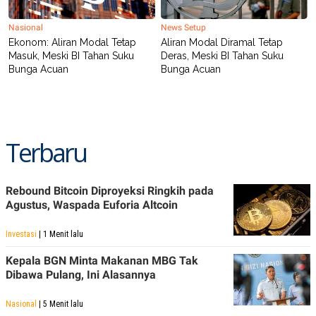
R
T
I
Nasional
News Setup
S
I
Ekonom: Aliran Modal Tetap
Aliran Modal Diramal Tetap
N
Masuk, Meski BI Tahan Suku
Deras, Meski BI Tahan Suku
G
Bunga Acuan
Bunga Acuan
K
G
M
E
D
I
Terbaru
A
.
I
D
Rebound Bitcoin Diproyeksi Ringkih pada
Agustus, Waspada Euforia Altcoin
Investasi
| 1 Menit lalu
SITEMAP
PROFILE
TERM
OF
USE
Kepala BGN Minta Makanan MBG Tak
Dibawa Pulang, Ini Alasannya
PEDOMAN
PEMBERITAAN
SIBER
Nasional
| 5 Menit lalu
PRIVACY