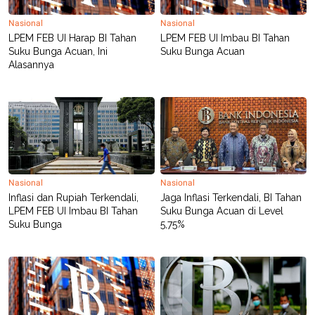
C
L
A
E
Nasional
Nasional
D
A
E
S
LPEM FEB UI Harap BI Tahan
LPEM FEB UI Imbau BI Tahan
M
E
Suku Bunga Acuan, Ini
Suku Bunga Acuan
Y
.
Alasannya
I
D
L
K
A
I
N
N
G
E
G
R
A
J
N
A
A
E
Nasional
Nasional
N
M
Inflasi dan Rupiah Terkendali,
Jaga Inflasi Terkendali, BI Tahan
C
I
LPEM FEB UI Imbau BI Tahan
Suku Bunga Acuan di Level
E
T
T
E
Suku Bunga
5,75%
A
N
K
E
A
P
D
A
V
P
E
E
R