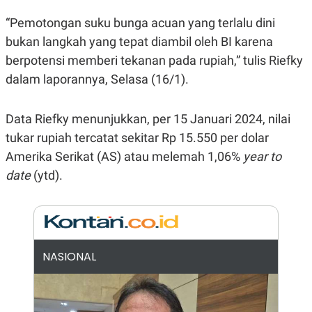
E
R
“Pemotongan suku bunga acuan yang terlalu dini
F
B
bukan langkah yang tepat diambil oleh BI karena
O
U
K
S
berpotensi memberi tekanan pada rupiah,” tulis Riefky
U
I
S
N
dalam laporannya, Selasa (16/1).
E
S
S
Data Riefky menunjukkan, per 15 Januari 2024, nilai
I
N
tukar rupiah tercatat sekitar Rp 15.550 per dolar
S
Amerika Serikat (AS) atau melemah 1,06%
I
year to
G
date
(ytd).
H
T
S
B
T
E
O
L
C
A
K
N
NASIONAL
S
J
E
A
T
O
U
N
P