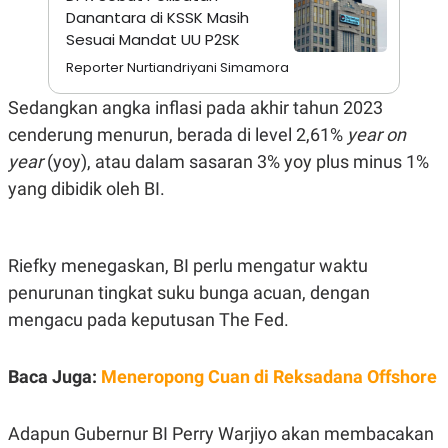
A
I
Danantara di KSSK Masih
S
V
Sesuai Mandat UU P2SK
K
E
E
Reporter Nurtiandriyani Simamora
M
E
N
Sedangkan angka inflasi pada akhir tahun 2023
T
cenderung menurun, berada di level 2,61%
year on
E
R
year
(yoy), atau dalam sasaran 3% yoy plus minus 1%
I
A
yang dibidik oleh BI.
N
L
E
S
Riefky menegaskan, BI perlu mengatur waktu
T
A
penurunan tingkat suku bunga acuan, dengan
R
mengacu pada keputusan The Fed.
I
Baca Juga:
Meneropong Cuan di Reksadana Offshore
KANAL
P
I
Adapun Gubernur BI Perry Warjiyo akan membacakan
U
M