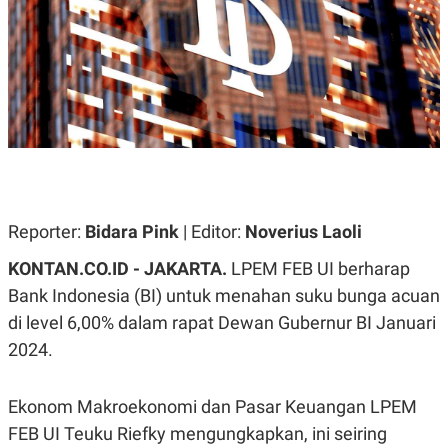
A
A
S
L
I
K
I
E
N
U
D
A
U
N
S
G
T
A
R
N
I
P
I
E
N
Reporter:
Bidara Pink
| Editor:
Noverius Laoli
L
T
U
E
KONTAN.CO.ID - JAKARTA.
LPEM FEB UI berharap
A
R
N
N
Bank Indonesia (BI) untuk menahan suku bunga acuan
G
A
di level 6,00% dalam rapat Dewan Gubernur BI Januari
U
S
S
I
2024.
A
O
H
N
A
A
L
Ekonom Makroekonomi dan Pasar Keuangan LPEM
P
R
FEB UI Teuku Riefky mengungkapkan, ini seiring
E
E