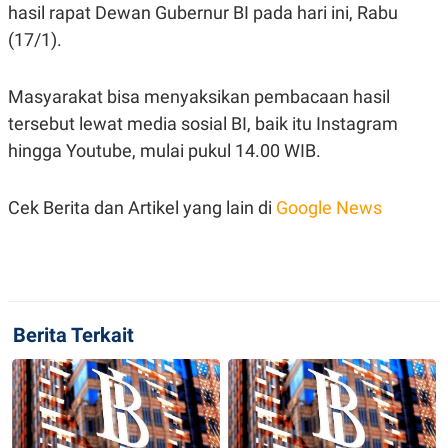
S
A
hasil rapat Dewan Gubernur BI pada hari ini, Rabu
A
G
(17/1).
T
E
D
S
A
T
Masyarakat bisa menyaksikan pembacaan hasil
A
tersebut lewat media sosial BI, baik itu Instagram
K
L
O
I
hingga Youtube, mulai pukul 14.00 WIB.
N
P
T
S
A
U
Cek Berita dan Artikel yang lain di
Google News
N
S
T
V
JARINGAN
Berita Terkait
K
P
O
R
N
E
T
S
A
S
N
R
A
E