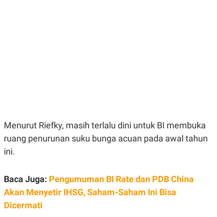
E
E
H
S
A
T
T
Y
A
L
N
E
E
A
N
N
G
A
L
L
I
I
S
S
H
I
S
E
K
Menurut Riefky, masih terlalu dini untuk BI membuka
X
O
E
L
ruang penurunan suku bunga acuan pada awal tahun
C
O
U
M
ini.
T
I
V
Baca Juga:
Pengumuman BI Rate dan PDB China
E
C
Akan Menyetir IHSG, Saham-Saham Ini Bisa
O
R
Dicermati
N