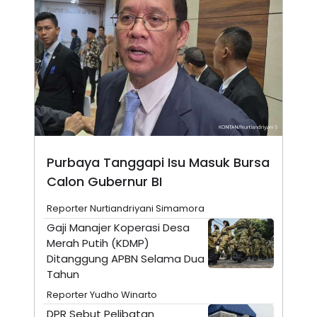
N
S
E
E
W
R
S
E
S
M
E
O
T
N
U
I
P
A
A
K
D
I
V
L
A
Purbaya Tanggapi Isu Masuk Bursa
S
K
Calon Gubernur BI
O
R
Reporter Nurtiandriyani Simamora
P
O
Gaji Manajer Koperasi Desa
R
Merah Putih (KDMP)
A
Ditanggung APBN Selama Dua
S
I
Tahun
K
N
Reporter Yudho Winarto
I
A
L
T
DPR Sebut Pelibatan