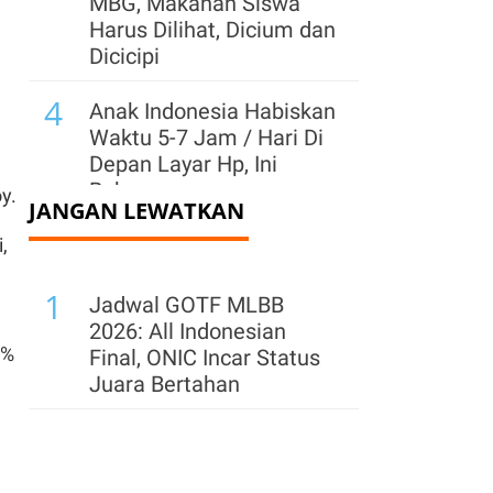
MBG, Makanan Siswa
Harus Dilihat, Dicium dan
Dicicipi
4
Anak Indonesia Habiskan
Waktu 5-7 Jam / Hari Di
Depan Layar Hp, Ini
Bahayanya
y.
JANGAN LEWATKAN
5
PPh 22 Ditunda,
,
Tokopedia Refund Dana
1
Pajak Penjual Paling
Jadwal GOTF MLBB
Lambat 30 September
2026: All Indonesian
5%
Final, ONIC Incar Status
6
Cadangan Devisa
Juara Bertahan
Diproyeksi di Kisaran
US$ 142 Miliar-US$ 146
Miliar di Akhir 2026