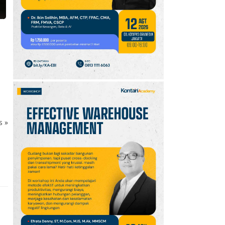
s
ks
»