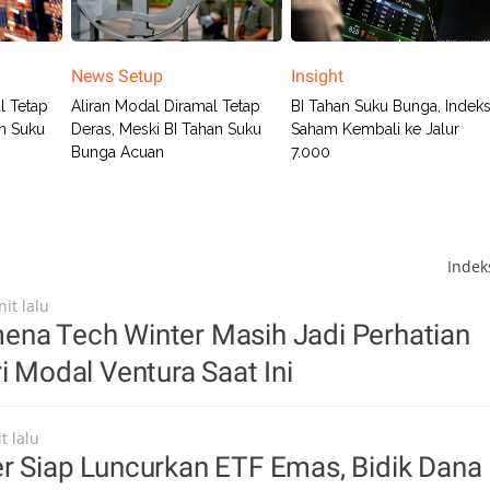
News Setup
Insight
l Tetap
Aliran Modal Diramal Tetap
BI Tahan Suku Bunga, Indek
n Suku
Deras, Meski BI Tahan Suku
Saham Kembali ke Jalur
Bunga Acuan
7.000
Inde
it lalu
ena Tech Winter Masih Jadi Perhatian
ri Modal Ventura Saat Ini
t lalu
r Siap Luncurkan ETF Emas, Bidik Dana