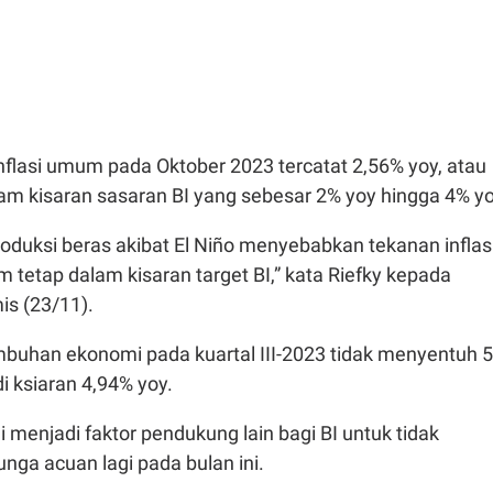
inflasi umum pada Oktober 2023 tercatat 2,56% yoy, atau
am kisaran sasaran BI yang sebesar 2% yoy hingga 4% yo
duksi beras akibat El Niño menyebabkan tekanan inflasi
um tetap dalam kisaran target BI,” kata Riefky kepada
is (23/11).
buhan ekonomi pada kuartal III-2023 tidak menyentuh 
di ksiaran 4,94% yoy.
i menjadi faktor pendukung lain bagi BI untuk tidak
ga acuan lagi pada bulan ini.