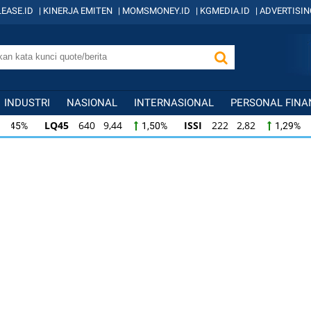
EASE.ID
|
KINERJA EMITEN
|
MOMSMONEY.ID
|
KGMEDIA.ID
|
ADVERTISIN
INDUSTRI
NASIONAL
INTERNASIONAL
PERSONAL FINA
LQ45
640 9,44
ISSI
222 2,82
IDX
1,50%
1,29%
ISSI
222 2,82
IDX30
359 5,14
IDXH
1,29%
1,45%
IDX30
359 5,14
IDXHIDIV20
438 4,81
1,45%
1,11