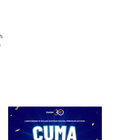
7
Dana Desa Telah
Tersalurkan Rp 16,05
Triliun Hingga Juni 2026
8
Alasan Daya Beli di Balik
h
Penundaan Pajak
u
Marketplace Dikritik, Ini
Kata Pengamat
9
PPh 22 Marketplace
Disarankan Ditunda
hingga 2027, Tunggu
Daya Beli Pulih
10
Menkeu Purbaya Perkuat
Pengawasan Laut
Perbatasan Timur
Indonesia