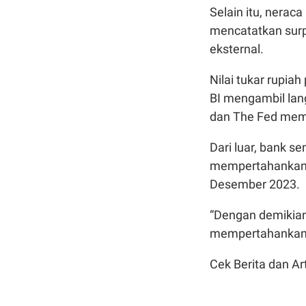
Selain itu, nera
mencatatkan surpl
eksternal.
Nilai tukar rupia
BI mengambil lan
dan The Fed mem
Dari luar, bank s
mempertahankan 
Desember 2023.
“Dengan demikian
mempertahankan s
Cek Berita dan Art