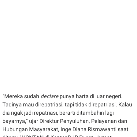
E
E
H
S
A
T
T
Y
A
L
N
E
E
A
N
N
G
A
L
L
I
I
S
S
H
I
S
E
K
X
O
E
L
C
O
U
M
"Mereka sudah
declare
punya harta di luar negeri.
T
Tadinya mau direpatriasi, tapi tidak direpatriasi. Kalau
I
V
dia ngak jadi repatriasi, berarti ditambahin lagi
E
C
bayarnya," ujar Direktur Penyuluhan, Pelayanan dan
O
Hubungan Masyarakat, Inge Diana Rismawanti saat
R
N