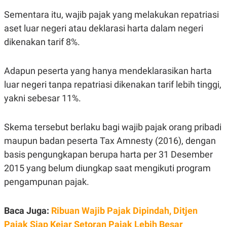
S
A
A
G
Sementara itu, wajib pajak yang melakukan repatriasi
T
E
aset luar negeri atau deklarasi harta dalam negeri
D
S
A
dikenakan tarif 8%.
T
A
K
L
Adapun peserta yang hanya mendeklarasikan harta
O
I
N
P
luar negeri tanpa repatriasi dikenakan tarif lebih tinggi,
T
S
yakni sebesar 11%.
A
U
N
S
T
V
Skema tersebut berlaku bagi wajib pajak orang pribadi
maupun badan peserta Tax Amnesty (2016), dengan
JARINGAN
basis pengungkapan berupa harta per 31 Desember
2015 yang belum diungkap saat mengikuti program
K
P
pengampunan pajak.
O
R
N
E
T
S
A
S
Baca Juga:
Ribuan Wajib Pajak Dipindah, Ditjen
N
R
A
E
Pajak Siap Kejar Setoran Pajak Lebih Besar