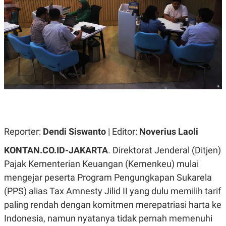
A
A
S
L
I
K
I
E
N
U
D
A
U
N
S
G
T
A
R
N
I
P
I
E
N
L
T
Reporter:
U
E
Dendi Siswanto
| Editor:
Noverius Laoli
A
R
N
N
KONTAN.CO.ID-JAKARTA
. Direktorat Jenderal (Ditjen)
G
A
Pajak Kementerian Keuangan (Kemenkeu) mulai
U
S
S
I
mengejar peserta Program Pengungkapan Sukarela
A
O
H
N
(PPS) alias Tax Amnesty Jilid II yang dulu memilih tarif
A
A
L
paling rendah dengan komitmen merepatriasi harta ke
P
R
Indonesia, namun nyatanya tidak pernah memenuhi
E
E