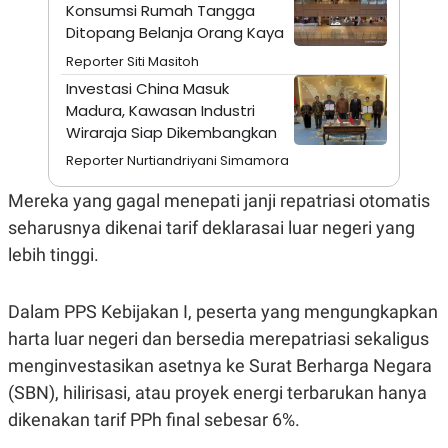
A
I
Konsumsi Rumah Tangga
S
V
Ditopang Belanja Orang Kaya
K
E
E
Reporter Siti Masitoh
M
Investasi China Masuk
E
N
Madura, Kawasan Industri
T
Wiraraja Siap Dikembangkan
E
R
Reporter Nurtiandriyani Simamora
I
A
Mereka yang gagal menepati janji repatriasi otomatis
N
L
seharusnya dikenai tarif deklarasai luar negeri yang
E
lebih tinggi.
S
T
A
R
Dalam PPS Kebijakan I, peserta yang mengungkapkan
I
harta luar negeri dan bersedia merepatriasi sekaligus
menginvestasikan asetnya ke Surat Berharga Negara
KANAL
(SBN), hilirisasi, atau proyek energi terbarukan hanya
dikenakan tarif PPh final sebesar 6%.
P
I
U
M