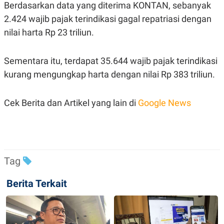
Berdasarkan data yang diterima KONTAN, sebanyak
R
T
I
2.424 wajib pajak terindikasi gagal repatriasi dengan
S
I
nilai harta Rp 23 triliun.
N
G
K
Sementara itu, terdapat 35.644 wajib pajak terindikasi
G
kurang mengungkap harta dengan nilai Rp 383 triliun.
M
E
D
I
Cek Berita dan Artikel yang lain di
Google News
A
.
I
D
Tag
SITEMAP
PROFILE
TERM
OF
Berita Terkait
USE
PEDOMAN
PEMBERITAAN
SIBER
PRIVACY