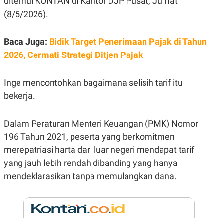
ditemui KONTAN di Kantor DJP Pusat, Jumat
E
R
(8/5/2026).
F
B
O
U
K
S
Baca Juga:
Bidik Target Penerimaan Pajak di Tahun
U
I
2026, Cermati Strategi Ditjen Pajak
S
N
E
S
S
Inge mencontohkan bagaimana selisih tarif itu
I
N
bekerja.
S
I
G
Dalam Peraturan Menteri Keuangan (PMK) Nomor
H
T
196 Tahun 2021, peserta yang berkomitmen
S
B
merepatriasi harta dari luar negeri mendapat tarif
T
E
O
L
yang jauh lebih rendah dibanding yang hanya
C
A
mendeklarasikan tanpa memulangkan dana.
K
N
S
J
E
A
T
O
U
N
P