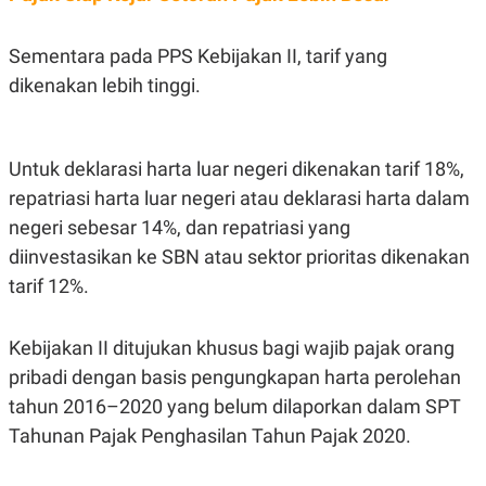
C
L
A
E
D
A
Sementara pada PPS Kebijakan II, tarif yang
E
S
M
E
dikenakan lebih tinggi.
Y
.
I
D
L
K
Untuk deklarasi harta luar negeri dikenakan tarif 18%,
A
I
N
N
repatriasi harta luar negeri atau deklarasi harta dalam
G
E
G
R
negeri sebesar 14%, dan repatriasi yang
A
J
diinvestasikan ke SBN atau sektor prioritas dikenakan
N
A
A
E
tarif 12%.
N
M
C
I
E
T
Kebijakan II ditujukan khusus bagi wajib pajak orang
T
E
A
N
pribadi dengan basis pengungkapan harta perolehan
K
tahun 2016–2020 yang belum dilaporkan dalam SPT
E
A
P
D
Tahunan Pajak Penghasilan Tahun Pajak 2020.
A
V
P
E
E
R