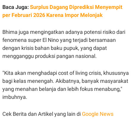
C
L
A
E
Baca Juga:
Surplus Dagang Diprediksi Menyempit
D
A
per Februari 2026 Karena Impor Melonjak
E
S
M
E
Y
.
I
Bhima juga mengingatkan adanya potensi risiko dari
D
fenomena super El Nino yang terjadi bersamaan
L
K
A
I
dengan krisis bahan baku pupuk, yang dapat
N
N
mengganggu produksi pangan nasional.
G
E
G
R
A
J
N
A
"Kita akan menghadapi cost of living crisis, khususnya
A
E
bagi kelas menengah. Akibatnya, banyak masyarakat
N
M
C
I
yang menahan belanja dan lebih fokus menabung,"
E
T
T
E
imbuhnya.
A
N
K
E
A
Cek Berita dan Artikel yang lain di
Google News
P
D
A
V
P
E
E
R