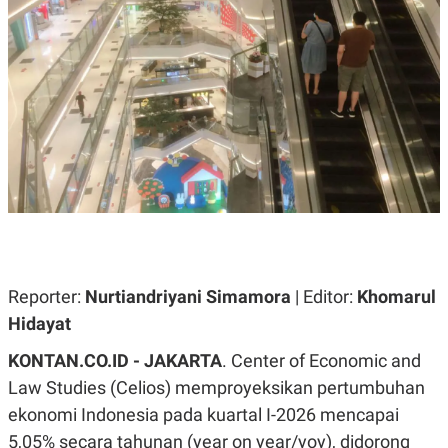
A
A
S
L
I
K
I
E
N
U
D
A
U
N
S
G
T
A
R
N
I
P
I
E
N
L
T
U
E
A
R
N
N
Reporter:
Nurtiandriyani Simamora
| Editor:
Khomarul
G
A
Hidayat
U
S
S
I
A
O
KONTAN.CO.ID - JAKARTA
. Center of Economic and
H
N
Law Studies (Celios) memproyeksikan pertumbuhan
A
A
L
ekonomi Indonesia pada kuartal I-2026 mencapai
P
R
5,05% secara tahunan (year on year/yoy), didorong
E
E