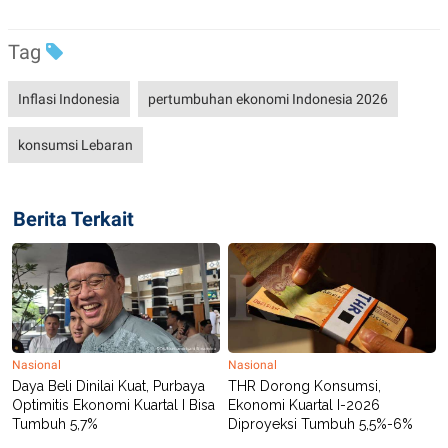
R
T
I
S
Tag
I
N
G
Inflasi Indonesia
pertumbuhan ekonomi Indonesia 2026
K
G
konsumsi Lebaran
M
E
D
I
A
Berita Terkait
.
I
D
SITEMAP
PROFILE
TERM
OF
USE
Nasional
Nasional
Daya Beli Dinilai Kuat, Purbaya
THR Dorong Konsumsi,
PEDOMAN
Optimitis Ekonomi Kuartal I Bisa
Ekonomi Kuartal I-2026
PEMBERITAAN
SIBER
Tumbuh 5,7%
Diproyeksi Tumbuh 5,5%-6%
PRIVACY