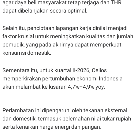
agar daya beli masyarakat tetap terjaga dan THR
S
A
A
G
dapat dibelanjakan secara optimal.
T
E
D
S
A
T
Selain itu, penciptaan lapangan kerja dinilai menjadi
A
faktor krusial untuk meningkatkan kualitas dan jumlah
K
L
pemudik, yang pada akhirnya dapat memperkuat
O
I
N
P
konsumsi domestik.
T
S
A
U
N
S
T
Sementara itu, untuk kuartal II-2026, Celios
V
memperkirakan pertumbuhan ekonomi Indonesia
akan melambat ke kisaran 4,7%–4,9% yoy.
JARINGAN
K
P
O
R
Perlambatan ini dipengaruhi oleh tekanan eksternal
N
E
dan domestik, termasuk pelemahan nilai tukar rupiah
T
S
A
S
serta kenaikan harga energi dan pangan.
N
R
A
E