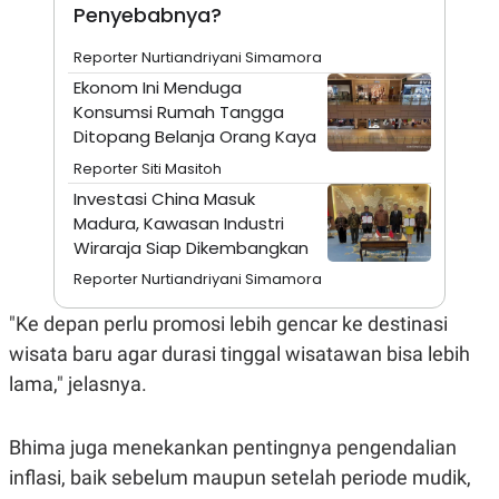
A
I
Penyebabnya?
S
V
K
E
Reporter Nurtiandriyani Simamora
E
M
Ekonom Ini Menduga
E
Konsumsi Rumah Tangga
N
T
Ditopang Belanja Orang Kaya
E
Reporter Siti Masitoh
R
I
Investasi China Masuk
A
Madura, Kawasan Industri
N
Wiraraja Siap Dikembangkan
L
E
Reporter Nurtiandriyani Simamora
S
T
"Ke depan perlu promosi lebih gencar ke destinasi
A
R
wisata baru agar durasi tinggal wisatawan bisa lebih
I
lama," jelasnya.
KANAL
Bhima juga menekankan pentingnya pengendalian
P
I
inflasi, baik sebelum maupun setelah periode mudik,
U
M