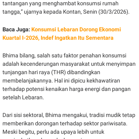
E
tantangan yang menghambat konsumsi rumah
R
tangga,” ujarnya kepada Kontan, Senin (30/3/2026).
F
B
O
U
K
S
Baca Juga:
Konsumsi Lebaran Dorong Ekonomi
U
I
S
N
Kuartal I-2026, Indef Ingatkan Itu Sementara
E
S
S
I
Bhima bilang, salah satu faktor penahan konsumsi
N
adalah kecenderungan masyarakat untuk menyimpan
S
I
tunjangan hari raya (THR) dibandingkan
G
H
membelanjakannya. Hal ini dipicu kekhawatiran
T
terhadap potensi kenaikan harga energi dan pangan
S
B
setelah Lebaran.
T
E
O
L
C
A
K
N
Dari sisi sektoral, Bhima mengakui, tradisi mudik tetap
S
J
E
A
memberikan dorongan terhadap sektor pariwisata.
T
O
Meski begitu, perlu ada upaya lebih untuk
U
N
P