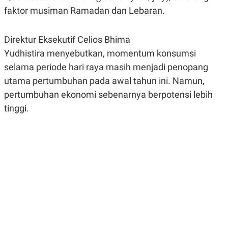
R
G
faktor musiman Ramadan dan Lebaran.
S
I
O
O
N
N
Direktur Eksekutif Celios Bhima
A
A
L
L
Yudhistira menyebutkan, momentum konsumsi
F
I
selama periode hari raya masih menjadi penopang
N
utama pertumbuhan pada awal tahun ini. Namun,
A
N
pertumbuhan ekonomi sebenarnya berpotensi lebih
C
E
tinggi.
Y
C
A
A
N
R
G
I
T
T
E
A
R
H
.
U
.
.
K
L
E
I
S
F