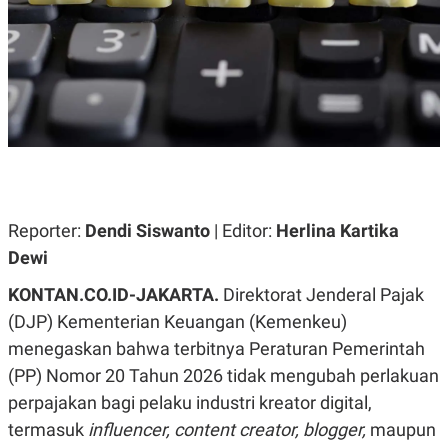
A
A
S
L
I
K
I
E
N
U
D
A
U
N
S
G
T
A
R
N
I
P
I
E
N
Reporter:
Dendi Siswanto
| Editor:
Herlina Kartika
L
T
Dewi
U
E
A
R
N
N
KONTAN.CO.ID-JAKARTA.
Direktorat Jenderal Pajak
G
A
(DJP) Kementerian Keuangan (Kemenkeu)
U
S
S
I
menegaskan bahwa terbitnya Peraturan Pemerintah
A
O
H
N
(PP) Nomor 20 Tahun 2026 tidak mengubah perlakuan
A
A
perpajakan bagi pelaku industri kreator digital,
L
termasuk
influencer, content creator, blogger,
maupun
P
R
E
E