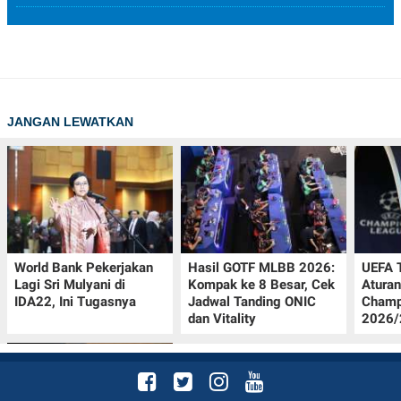
JANGAN LEWATKAN
World Bank Pekerjakan
Hasil GOTF MLBB 2026:
UEFA 
Lagi Sri Mulyani di
Kompak ke 8 Besar, Cek
Aturan
IDA22, Ini Tugasnya
Jadwal Tanding ONIC
Champ
dan Vitality
2026/2