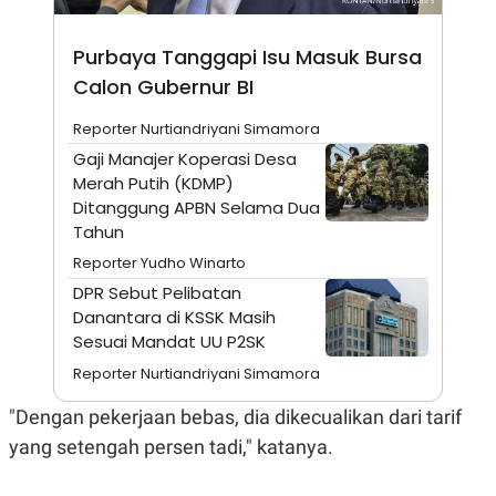
A
I
S
V
K
E
Purbaya Tanggapi Isu Masuk Bursa
E
M
Calon Gubernur BI
E
N
Reporter Nurtiandriyani Simamora
T
E
Gaji Manajer Koperasi Desa
R
Merah Putih (KDMP)
I
A
Ditanggung APBN Selama Dua
N
Tahun
L
Reporter Yudho Winarto
E
S
DPR Sebut Pelibatan
T
Danantara di KSSK Masih
A
R
Sesuai Mandat UU P2SK
I
Reporter Nurtiandriyani Simamora
KANAL
"Dengan pekerjaan bebas, dia dikecualikan dari tarif
yang setengah persen tadi," katanya.
P
I
U
M