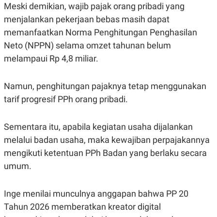
S
A
Meski demikian, wajib pajak orang pribadi yang
A
G
T
E
menjalankan pekerjaan bebas masih dapat
D
S
memanfaatkan Norma Penghitungan Penghasilan
A
T
Neto (NPPN) selama omzet tahunan belum
A
melampaui Rp 4,8 miliar.
K
L
O
I
N
P
T
S
Namun, penghitungan pajaknya tetap menggunakan
A
U
tarif progresif PPh orang pribadi.
N
S
T
V
Sementara itu, apabila kegiatan usaha dijalankan
melalui badan usaha, maka kewajiban perpajakannya
JARINGAN
mengikuti ketentuan PPh Badan yang berlaku secara
K
P
umum.
O
R
N
E
T
S
Inge menilai munculnya anggapan bahwa PP 20
A
S
N
R
Tahun 2026 memberatkan kreator digital
A
E