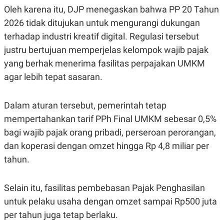
R
T
Oleh karena itu, DJP menegaskan bahwa PP 20 Tahun
I
S
2026 tidak ditujukan untuk mengurangi dukungan
I
terhadap industri kreatif digital. Regulasi tersebut
N
G
justru bertujuan memperjelas kelompok wajib pajak
K
yang berhak menerima fasilitas perpajakan UMKM
G
M
agar lebih tepat sasaran.
E
D
I
Dalam aturan tersebut, pemerintah tetap
A
.
mempertahankan tarif PPh Final UMKM sebesar 0,5%
I
D
bagi wajib pajak orang pribadi, perseroan perorangan,
dan koperasi dengan omzet hingga Rp 4,8 miliar per
tahun.
SITEMAP
PROFILE
TERM
OF
USE
Selain itu, fasilitas pembebasan Pajak Penghasilan
PEDOMAN
untuk pelaku usaha dengan omzet sampai Rp500 juta
PEMBERITAAN
SIBER
per tahun juga tetap berlaku.
PRIVACY