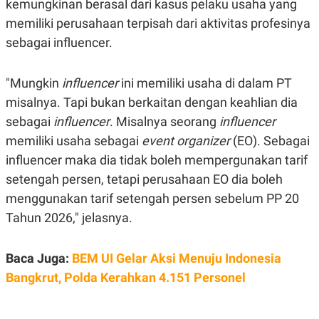
kemungkinan berasal dari kasus pelaku usaha yang
C
L
A
E
memiliki perusahaan terpisah dari aktivitas profesinya
D
A
E
S
sebagai influencer.
M
E
Y
.
I
"Mungkin
influencer
ini memiliki usaha di dalam PT
D
misalnya. Tapi bukan berkaitan dengan keahlian dia
L
K
A
I
sebagai
influencer
. Misalnya seorang
influencer
N
N
G
E
memiliki usaha sebagai
event organizer
(EO). Sebagai
G
R
A
J
influencer maka dia tidak boleh mempergunakan tarif
N
A
setengah persen, tetapi perusahaan EO dia boleh
A
E
N
M
menggunakan tarif setengah persen sebelum PP 20
C
I
E
T
Tahun 2026," jelasnya.
T
E
A
N
K
Baca Juga:
BEM UI Gelar Aksi Menuju Indonesia
E
A
Bangkrut, Polda Kerahkan 4.151 Personel
P
D
A
V
P
E
E
R