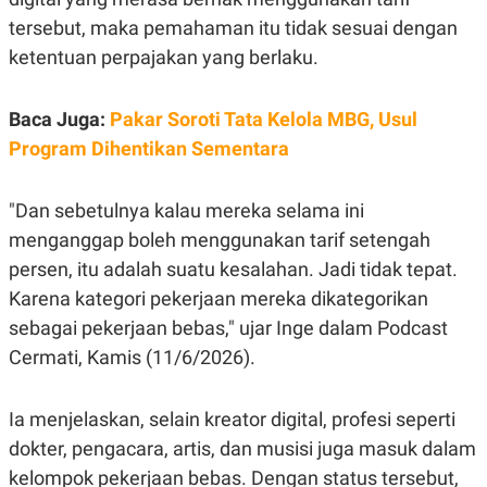
E
R
tersebut, maka pemahaman itu tidak sesuai dengan
F
B
ketentuan perpajakan yang berlaku.
O
U
K
S
U
I
Baca Juga:
Pakar Soroti Tata Kelola MBG, Usul
S
N
E
Program Dihentikan Sementara
S
S
I
N
"Dan sebetulnya kalau mereka selama ini
S
menganggap boleh menggunakan tarif setengah
I
G
persen, itu adalah suatu kesalahan. Jadi tidak tepat.
H
T
Karena kategori pekerjaan mereka dikategorikan
S
B
sebagai pekerjaan bebas," ujar Inge dalam Podcast
T
E
Cermati, Kamis (11/6/2026).
O
L
C
A
K
N
S
J
Ia menjelaskan, selain kreator digital, profesi seperti
E
A
T
O
dokter, pengacara, artis, dan musisi juga masuk dalam
U
N
kelompok pekerjaan bebas. Dengan status tersebut,
P