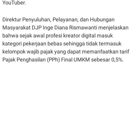
YouTuber.
R
G
S
I
O
O
N
N
Direktur Penyuluhan, Pelayanan, dan Hubungan
A
A
Masyarakat DJP Inge Diana Rismawanti menjelaskan
L
L
F
bahwa sejak awal profesi kreator digital masuk
I
N
kategori pekerjaan bebas sehingga tidak termasuk
A
kelompok wajib pajak yang dapat memanfaatkan tarif
N
C
Pajak Penghasilan (PPh) Final UMKM sebesar 0,5%.
E
Y
C
A
A
N
R
G
I
T
T
E
A
R
H
.
U
.
.
K
L
E
I
S
F