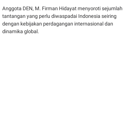
R
G
Anggota DEN, M. Firman Hidayat menyoroti sejumlah
S
I
O
O
tantangan yang perlu diwaspadai Indonesia seiring
N
N
A
A
dengan kebijakan perdagangan internasional dan
L
L
F
dinamika global.
I
N
A
N
C
E
Y
C
A
A
N
R
G
I
T
T
E
A
R
H
.
U
.
.
K
L
E
I
S
F