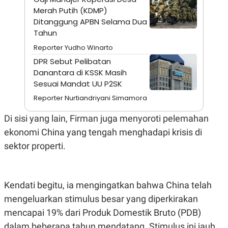
A
I
Merah Putih (KDMP)
S
V
K
E
Ditanggung APBN Selama Dua
E
Tahun
M
E
Reporter Yudho Winarto
N
DPR Sebut Pelibatan
T
E
Danantara di KSSK Masih
R
Sesuai Mandat UU P2SK
I
A
Reporter Nurtiandriyani Simamora
N
L
Di sisi yang lain, Firman juga menyoroti pelemahan
E
S
ekonomi China yang tengah menghadapi krisis di
T
sektor properti.
A
R
I
Kendati begitu, ia mengingatkan bahwa China telah
KANAL
mengeluarkan stimulus besar yang diperkirakan
mencapai 19% dari Produk Domestik Bruto (PDB)
P
I
U
M
dalam beberapa tahun mendatang. Stimulus ini jauh