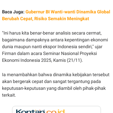
E
R
Baca Juga:
Gubernur BI Wanti-wanti Dinamika Global
F
B
O
U
Berubah Cepat, Risiko Semakin Meningkat
K
S
U
I
S
N
E
"Ini harus kita benar-benar analisis secara cermat,
S
bagaimana dampaknya antara kepentingan ekonomi
S
I
dunia maupun nanti ekspor Indonesia sendiri," ujar
N
S
Firman dalam acara Seminar Nasional Proyeksi
I
Ekonomi Indonesia 2025, Kamis (21/11).
G
H
T
Ia menambahkan bahwa dinamika kebijakan tersebut
S
B
T
E
akan bergerak cepat dan sangat tergantung pada
O
L
C
A
keputusan-keputusan yang diambil oleh pihak-pihak
K
N
terkait.
S
J
E
A
T
O
U
N
P