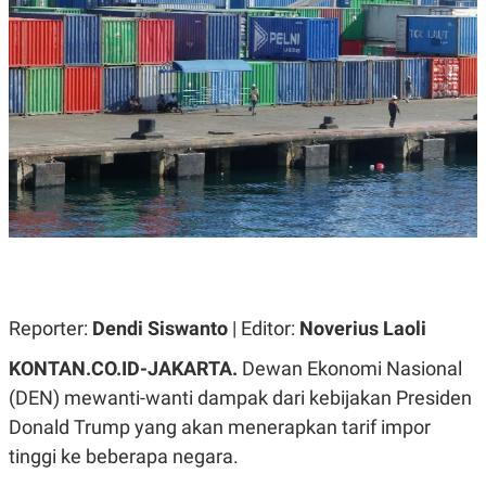
A
A
S
L
I
K
I
E
N
U
D
A
U
N
S
G
T
A
R
N
I
P
I
E
N
L
T
U
E
A
R
N
N
Reporter:
Dendi Siswanto
| Editor:
Noverius Laoli
G
A
U
S
KONTAN.CO.ID-JAKARTA.
Dewan Ekonomi Nasional
S
I
A
O
(DEN) mewanti-wanti dampak dari kebijakan Presiden
H
N
A
A
Donald Trump yang akan menerapkan tarif impor
L
tinggi ke beberapa negara.
P
R
E
E