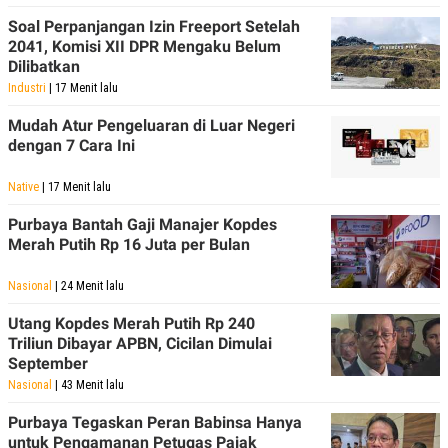
R
T
I
Soal Perpanjangan Izin Freeport Setelah
S
2041, Komisi XII DPR Mengaku Belum
I
Dilibatkan
N
G
Industri
| 17 Menit lalu
K
Mudah Atur Pengeluaran di Luar Negeri
G
dengan 7 Cara Ini
M
E
D
Native
| 17 Menit lalu
I
A
Purbaya Bantah Gaji Manajer Kopdes
.
I
Merah Putih Rp 16 Juta per Bulan
D
Nasional
| 24 Menit lalu
Utang Kopdes Merah Putih Rp 240
SITEMAP
PROFILE
TERM
Triliun Dibayar APBN, Cicilan Dimulai
OF
September
USE
Nasional
| 43 Menit lalu
PEDOMAN
PEMBERITAAN
Purbaya Tegaskan Peran Babinsa Hanya
SIBER
untuk Pengamanan Petugas Pajak
PRIVACY