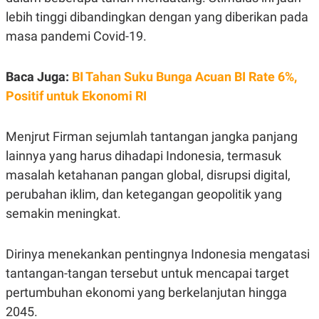
S
A
lebih tinggi dibandingkan dengan yang diberikan pada
A
G
T
E
masa pandemi Covid-19.
D
S
A
T
A
Baca Juga:
BI Tahan Suku Bunga Acuan BI Rate 6%,
K
L
Positif untuk Ekonomi RI
O
I
N
P
T
S
Menjrut Firman sejumlah tantangan jangka panjang
A
U
N
S
lainnya yang harus dihadapi Indonesia, termasuk
T
V
masalah ketahanan pangan global, disrupsi digital,
perubahan iklim, dan ketegangan geopolitik yang
JARINGAN
semakin meningkat.
K
P
Dirinya menekankan pentingnya Indonesia mengatasi
O
R
N
E
tantangan-tangan tersebut untuk mencapai target
T
S
A
S
pertumbuhan ekonomi yang berkelanjutan hingga
N
R
2045.
A
E