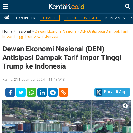
TERPOPULER
E-PAPER
BUSINESS INSIGHT
KONTAN TV
P
Home
>
nasional
>
Dewan Ekonomi Nasional (DEN) Antisipasi Dampak Tarif
Impor Tinggi Trump ke Indonesia
MY
Dewan Ekonomi Nasional (DEN)
KONTAN
Antisipasi Dampak Tarif Impor Tinggi
Daftar
Trump ke Indonesia
Masuk
Kamis, 21 November 2024 | 11:48 WIB
Baca di App
BERITA
I
N
N
A
V
S
E
I
S
O
T
N