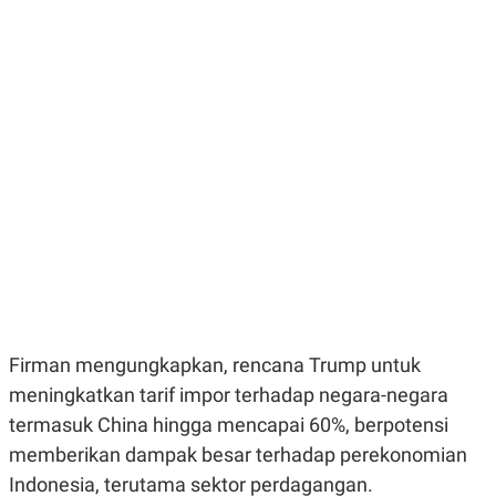
E
E
H
S
A
T
T
Y
A
L
N
E
E
A
N
N
G
A
L
L
I
I
S
S
H
I
S
E
K
X
O
E
L
C
O
U
M
T
Firman mengungkapkan, rencana Trump untuk
I
meningkatkan tarif impor terhadap negara-negara
V
E
termasuk China hingga mencapai 60%, berpotensi
C
O
memberikan dampak besar terhadap perekonomian
R
Indonesia, terutama sektor perdagangan.
N