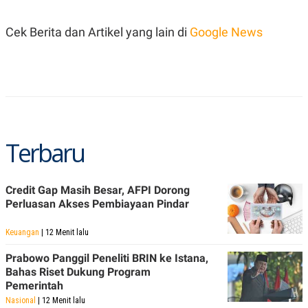
C
L
A
E
D
A
Cek Berita dan Artikel yang lain di
Google News
E
S
M
E
Y
.
I
D
L
K
A
I
N
N
G
E
Terbaru
G
R
A
J
N
A
A
E
N
M
Credit Gap Masih Besar, AFPI Dorong
C
I
Perluasan Akses Pembiayaan Pindar
E
T
T
E
A
N
Keuangan
| 12 Menit lalu
K
Prabowo Panggil Peneliti BRIN ke Istana,
E
A
P
D
Bahas Riset Dukung Program
A
V
Pemerintah
P
E
Nasional
| 12 Menit lalu
E
R