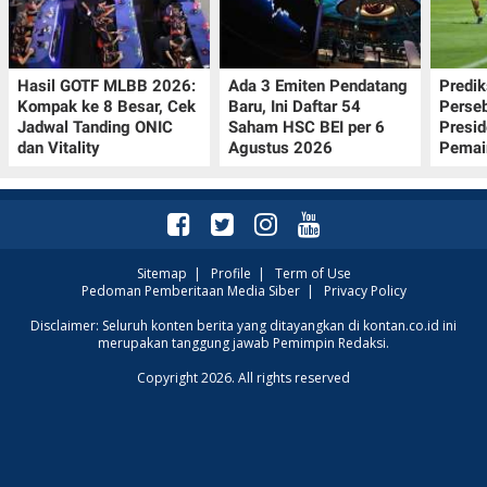
Hasil GOTF MLBB 2026:
Ada 3 Emiten Pendatang
Predik
Kompak ke 8 Besar, Cek
Baru, Ini Daftar 54
Perseb
Jadwal Tanding ONIC
Saham HSC BEI per 6
Presi
dan Vitality
Agustus 2026
Pemai
Sitemap
|
Profile
|
Term of Use
Pedoman Pemberitaan Media Siber
|
Privacy Policy
Disclaimer: Seluruh konten berita yang ditayangkan di kontan.co.id ini
merupakan tanggung jawab Pemimpin Redaksi.
Copyright 2026. All rights reserved