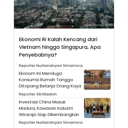
N
S
E
E
W
R
S
E
S
M
E
O
T
N
U
I
Ekonomi RI Kalah Kencang dari
P
A
Vietnam hingga Singapura, Apa
A
K
Penyebabnya?
D
I
V
L
A
Reporter Nurtiandriyani Simamora
S
K
Ekonom Ini Menduga
O
Konsumsi Rumah Tangga
R
Ditopang Belanja Orang Kaya
P
O
Reporter Siti Masitoh
R
A
Investasi China Masuk
S
Madura, Kawasan Industri
I
Wiraraja Siap Dikembangkan
K
N
I
A
Reporter Nurtiandriyani Simamora
L
T