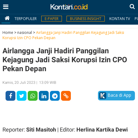
TERPOPULER
E-PAPER
BUSINESS INSIGHT
KONTAN TV
P
Home
>
nasional
>
Airlangga Janji Hadiri Panggilan Kejagung Jadi Saksi
Korupsi Izin CPO Pekan Depan
MY
Airlangga Janji Hadiri Panggilan
KONTAN
Kejagung Jadi Saksi Korupsi Izin CPO
Daftar
Pekan Depan
Masuk
Kamis, 20 Juli 2023 | 13:09 WIB
Baca di App
BERITA
I
N
N
A
V
S
E
I
Reporter:
Siti Masitoh
| Editor:
Herlina Kartika Dewi
S
O
T
N