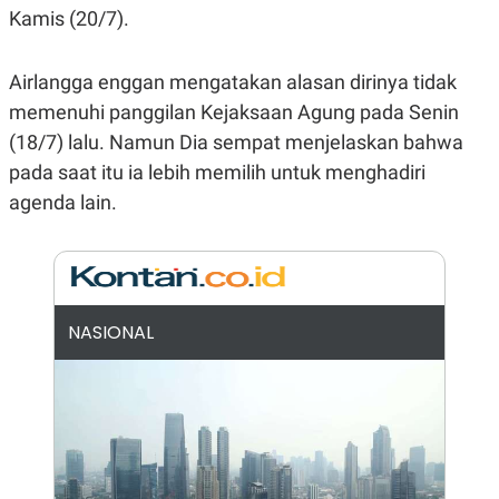
E
Kamis (20/7).
R
F
B
O
U
Airlangga enggan mengatakan alasan dirinya tidak
K
S
U
I
memenuhi panggilan Kejaksaan Agung pada Senin
S
N
(18/7) lalu. Namun Dia sempat menjelaskan bahwa
E
S
pada saat itu ia lebih memilih untuk menghadiri
S
I
agenda lain.
N
S
I
G
H
T
NASIONAL
S
B
T
E
O
L
C
A
K
N
S
J
E
A
T
O
U
N
P