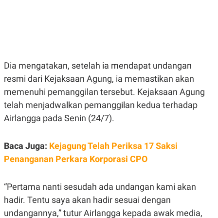
E
E
H
S
A
T
T
Y
A
L
N
E
E
A
N
N
Dia mengatakan, setelah ia mendapat undangan
G
A
L
L
resmi dari Kejaksaan Agung, ia memastikan akan
I
I
memenuhi pemanggilan tersebut. Kejaksaan Agung
S
S
H
I
telah menjadwalkan pemanggilan kedua terhadap
S
Airlangga pada Senin (24/7).
E
K
X
O
E
L
C
O
Baca Juga:
Kejagung Telah Periksa 17 Saksi
U
M
Penanganan Perkara Korporasi CPO
T
I
V
E
“Pertama nanti sesudah ada undangan kami akan
C
O
hadir. Tentu saya akan hadir sesuai dengan
R
undangannya,” tutur Airlangga kepada awak media,
N