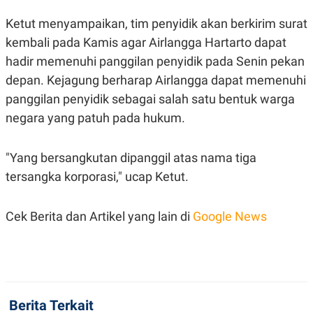
S
A
A
G
Ketut menyampaikan, tim penyidik akan berkirim surat
T
E
D
S
kembali pada Kamis agar Airlangga Hartarto dapat
A
hadir memenuhi panggilan penyidik pada Senin pekan
T
A
depan. Kejagung berharap Airlangga dapat memenuhi
K
L
panggilan penyidik sebagai salah satu bentuk warga
O
I
N
P
negara yang patuh pada hukum.
T
S
A
U
N
S
"Yang bersangkutan dipanggil atas nama tiga
T
V
tersangka korporasi," ucap Ketut.
JARINGAN
Cek Berita dan Artikel yang lain di
Google News
K
P
O
R
N
E
T
S
A
S
N
R
Berita Terkait
A
E