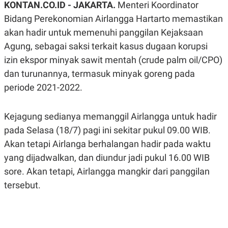
KONTAN.CO.ID -
JAKARTA.
Menteri Koordinator
A
A
S
L
Bidang Perekonomian Airlangga Hartarto memastikan
I
akan hadir untuk memenuhi panggilan Kejaksaan
K
I
Agung, sebagai saksi terkait kasus dugaan korupsi
E
N
U
D
izin ekspor minyak sawit mentah (crude palm oil/CPO)
A
U
N
S
dan turunannya, termasuk minyak goreng pada
G
T
A
R
periode 2021-2022.
N
I
P
I
Kejagung sedianya memanggil Airlangga untuk hadir
E
N
L
T
pada Selasa (18/7) pagi ini sekitar pukul 09.00 WIB.
U
E
A
R
Akan tetapi Airlanga berhalangan hadir pada waktu
N
N
G
A
yang dijadwalkan, dan diundur jadi pukul 16.00 WIB
U
S
sore. Akan tetapi, Airlangga mangkir dari panggilan
S
I
A
O
tersebut.
H
N
A
A
L
P
R
E
E