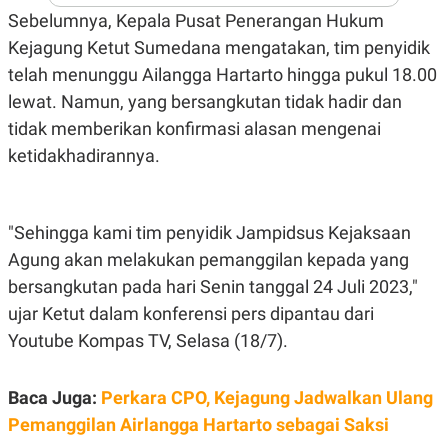
A
I
Sebelumnya, Kepala Pusat Penerangan Hukum
S
V
K
E
Kejagung Ketut Sumedana mengatakan, tim penyidik
E
M
telah menunggu Ailangga Hartarto hingga pukul 18.00
E
lewat. Namun, yang bersangkutan tidak hadir dan
N
T
tidak memberikan konfirmasi alasan mengenai
E
R
ketidakhadirannya.
I
A
N
L
"Sehingga kami tim penyidik Jampidsus Kejaksaan
E
S
Agung akan melakukan pemanggilan kepada yang
T
bersangkutan pada hari Senin tanggal 24 Juli 2023,"
A
R
ujar Ketut dalam konferensi pers dipantau dari
I
Youtube Kompas TV, Selasa (18/7).
KANAL
Baca Juga:
Perkara CPO, Kejagung Jadwalkan Ulang
P
I
Pemanggilan Airlangga Hartarto sebagai Saksi
U
M