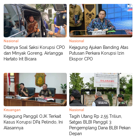
C
L
A
E
D
A
E
S
M
E
Y
.
I
D
Nasional
Nasional
L
K
Ditanya Soal Saksi Korupsi CPO
Kejagung Ajukan Banding Atas
A
I
N
N
dan Minyak Goreng, Airlangga
Putusan Perkara Korupsi Izin
G
E
Hartato Irit Bicara
Ekspor CPO
G
R
A
J
N
A
A
E
N
M
C
I
E
T
T
E
A
N
K
Keuangan
Nasional
E
A
Kejagung Panggil OJK Terkait
Tagih Utang Rp 2,55 Triliun,
P
D
Kasus Korupsi DP4 Pelindo, Ini
Satgas BLBI Panggil 3
A
V
Alasannya
Pengemplang Dana BLBI Pekan
P
E
Depan
E
R