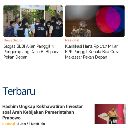
R
T
I
S
I
N
G
K
G
News Setup
Nasional
M
Satgas BLBI AKan Panggil 3
Klarifikasi Harta Rp 13,7 Miliar,
E
D
Pengemplang Dana BLBI pada
KPK Panggil Kepala Bea Cukai
I
Pekan Depan
Makassar Pekan Depan
A
.
I
D
Terbaru
SITEMAP
PROFILE
TERM
OF
USE
Hashim Ungkap Kekhawatiran Investor
PEDOMAN
soal Arah Kebijakan Pemerintahan
PEMBERITAAN
Prabowo
SIBER
Nasional
| 3 Jam 52 Menit lalu
PRIVACY