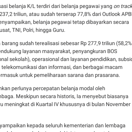
sasi
belanja
K/L
terdiri
dari
belanja
pegawai
yang
on trac
237,2
triliun
,
atau
sudah
terserap
77,8%
dari
Outlook AP
enyampaikan
,
belanja
pegawai
tetap
dibayarkan
secara
usat
, TNI,
Polri
,
hingga
Guru.
a
barang
sudah
terealisasi
sebesar
Rp 277,9
triliun
(58,2%
ndukung
layanan
masyarakat
,
penyangkuran
BOS
onal
sekolah
),
operasional
dan layanan pendidikan,
subsi
n
telekomunikasi dan informasi, dan berbagai
macam
ermasuk
untuk
pemeliharaan
sarana
dan
prasarana
.
nkan
perlunya
percepatan
belanja
modal oleh
mbaga.
Meskipun
secara
historis
,
Ia
menyebut
biasanya
ru
meningkat
di
Kuartal
IV
khususnya
di
bulan
November
yampaikan
kepada
seluruh
kementerian
dan
lembaga