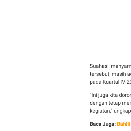
Suahasil
menyam
tersebut,
masih
a
pada
Kuartal
IV-2
"
Ini
juga
kita
doro
dengan
tetap
mem
kegiatan
,"
ungkap
Baca Juga:
Bahli