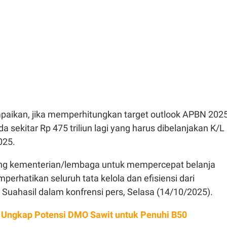
paikan
,
jika
memperhitungkan
target outlook APBN 202
da
sekitar
Rp 475
triliun
lagi
yang
harus
dibelanjakan
K/L
025.
ng
kementerian
/
lembaga
untuk
mempercepat
belanja
perhatikan
seluruh
tata
kelola
dan
efisiensi
dari
Suahasil
dalam
konfrensi
pers,
Selasa
(14/10/2025).
l Ungkap Potensi DMO Sawit untuk Penuhi B50