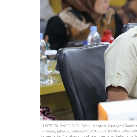
ILUSTRASI. RAKER DPD - Wakil Menteri Keuangan Suahasi
Senayan, Jakarta, Selasa (18/2/2025). TRIBUNNEWS/I
Kementerian/Lembaga untuk mempercepat belanja pada sis