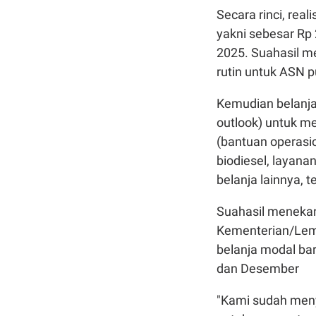
Secara
rinci
,
reali
yakni
sebesar
Rp 
2025.
Suahasil
m
rutin
untuk
ASN
p
Kemudian
belanj
outlook)
untuk
me
(
bantuan
operasi
biodiesel,
layana
belanja
lainnya
,
t
Suahasil
meneka
Kementerian/Le
belanja
modal
ba
dan
Desember
"Kami
sudah
men