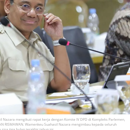
l Nazara mengikuti rapat kerja dengan Komite IV DPD di Kompleks Parlemen,
RWAN RISMAWAN. Wamenkeu Suahasil Nazara mengimbau kepada seluruh
a tiga bulan terakhir tahun ini.