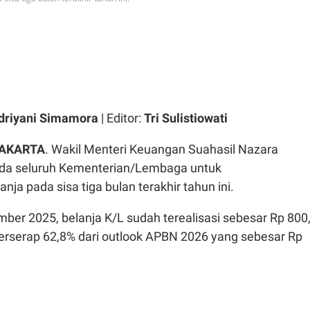
driyani Simamora
| Editor:
Tri Sulistiowati
JAKARTA
. Wakil Menteri
Keuangan
Suahasil
Nazara
da
seluruh
Kementerian/Lembaga
untuk
lanja
pada
sisa
tiga
bulan
terakhir
tahun
ini
.
mber 2025,
belanja
K/L
sudah
terealisasi
sebesar
Rp 800
erserap
62,8%
dari
outlook APBN 2026 yang
sebesar
Rp