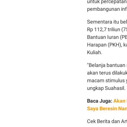
untuk
percepatan
pembangunan
in
Sementara
itu
be
Rp 112,7
triliun
(7
Bantuan
Iuran
(PB
Harapan (PKH),
k
Kuliah
.
"
Belanja
bantuan
akan
terus
dilaku
macam
stimulus
ungkap
Suahasil
.
Baca Juga:
Akan 
Saya Beresin Nan
Cek Berita dan Art