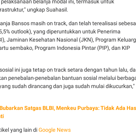
pelaksanaan
belanja
modal
ini
,
termasuk
untuk
frastruktur
,"
ungkap
Suahasil
.
lanja
Bansos
masih
on track, dan
telah
terealisasi
sebesa
5,5% outlook), yang
diperuntukkan
untuk
Penerima
I),
Jaminan
Kesehatan Nasional (JKN), Program
Keluar
artu
sembako
, Program Indonesia
Pintar
(PIP), dan KIP
sosial
ini
juga
tetap
on track
setara
dengan
tahun
lalu
, d
kan
penebalan-penebalan
bantuan
sosial
melalui
berbaga
 yang
sudah
dirancang
dan juga
sudah
mulai
dikucurkan
,"
Bubarkan Satgas BLBI, Menkeu Purbaya: Tidak Ada Hasi
ti
ikel yang lain di
Google News