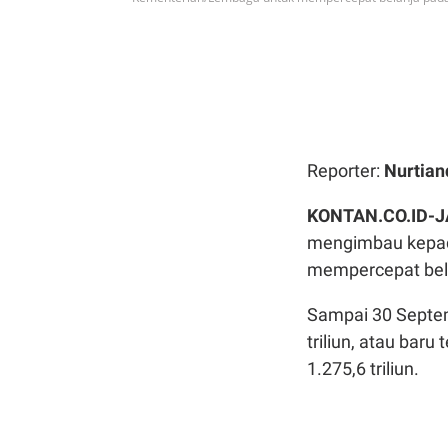
Reporter:
Nurtian
KONTAN.CO.ID-
mengimbau
kepa
mempercepat
be
Sampai
30 Septe
triliun
,
atau
baru
t
1.275,6
triliun
.