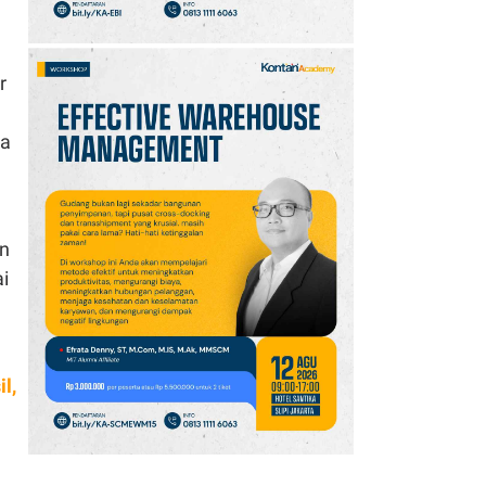
r
ga
an
i
l,