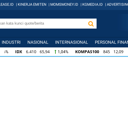
EASE.ID
|
KINERJA EMITEN
|
MOMSMONEY.ID
|
KGMEDIA.ID
|
ADVERTISIN
INDUSTRI
NASIONAL
INTERNASIONAL
PERSONAL FINA
IDX
6.410 65,94
KOMPAS100
845 12,09
1,04%
1,
KOMPAS100
845 12,09
LQ45
640 9,44
1,45%
1,5
LQ45
640 9,44
ISSI
222 2,82
IDX3
1,50%
1,29%