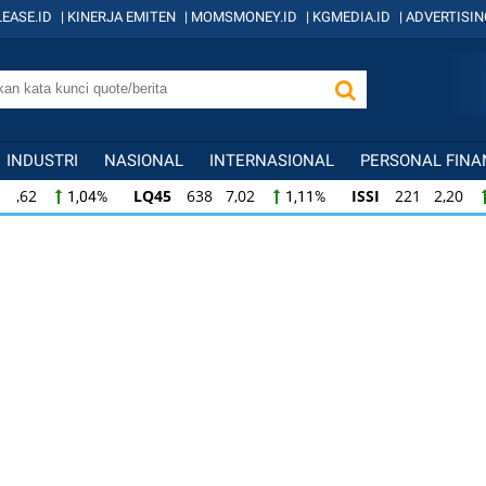
EASE.ID
|
KINERJA EMITEN
|
MOMSMONEY.ID
|
KGMEDIA.ID
|
ADVERTISIN
INDUSTRI
NASIONAL
INTERNASIONAL
PERSONAL FINA
LQ45
638 7,02
ISSI
221 2,20
IDX
1,11%
1,01%
ISSI
221 2,20
IDX30
358 3,78
IDXH
1,01%
1,07%
IDX30
358 3,78
IDXHIDIV20
436 3,28
1,07%
0,76