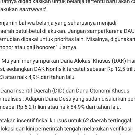
atnya didedikasikan untuk belanja tertentu baru akan ca
lakukan
earmarked
.
menjamin bahwa belanja yang seharusnya menjadi
aerah betul-betul dilakukan. Jangan sampai karena DAU
mudian dipakai untuk prioritas lain. Misalnya, digunaka
onor atau gaji honorer," ujarnya.
ri Mulyani menyampaikan Dana Alokasi Khusus (DAK) Fis
si, sedangkan DAK Nonfisik tercatat sebesar Rp 12,5 trili
3 atau naik 4,9% dari tahun lalu.
k Dana Insentif Daerah (DID) dan Dana Otonomi Khusus
a realisasi. Adapun Dana Desa yang sudah disalurkan pe
apai Rp 6,2 triliun atau naik 84,9% dari tahun lalu.
takan insentif fiskal khusus untuk 62 daerah tertinggal
lokasi dan kini pemerintah tengah melakukan verifikasi.