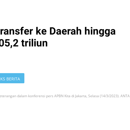
Transfer ke Daerah hingga
5,2 triliun
KS BERITA
terangan dalam konferensi pers APBN Kita di Jakarta, Selasa (14/3/2023). ANT