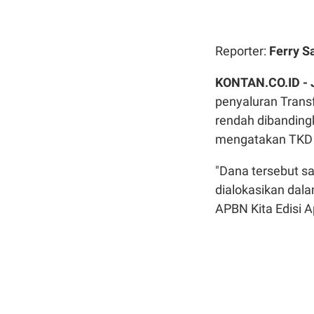
Reporter:
Ferry S
KONTAN.CO.ID -
penyaluran Transf
rendah dibanding
mengatakan TKD pe
"Dana tersebut sa
dialokasikan dal
APBN Kita Edisi Ap