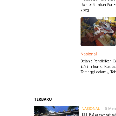
Rp 1.016 Triliun Per F
2023
Nasional
Belanja Pendidikan C
119,1 Triliun di Kuarta
Tertinggi dalam 5 Ta
TERBARU
NASIONAL
| 5 Meni
BI Mencata