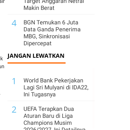
Target Anggaran Netral
ir
Makin Berat
4
BGN Temukan 6 Juta
Data Ganda Penerima
MBG, Sinkronisasi
n
Dipercepat
JANGAN LEWATKAN
5
Ekonomi RI Tertinggal di
ik
ASEAN, Investasi Jadi
un
Kunci Kejar
1
Pertumbuhan 6%
World Bank Pekerjakan
Lagi Sri Mulyani di IDA22,
6
Resmi, Ini Link Download
Ini Tugasnya
r
Logo HUT Ke-81 RI PNG
2
Resmi & Pedoman
UEFA Terapkan Dua
Penggunaannya
Aturan Baru di Liga
Champions Musim
7
Kementerian ESDM
2026/2027, Ini Detailnya