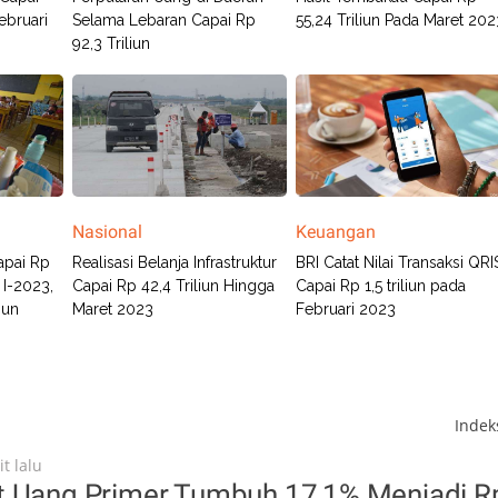
ebruari
Selama Lebaran Capai Rp
55,24 Triliun Pada Maret 202
92,3 Triliun
Nasional
Keuangan
apai Rp
Realisasi Belanja Infrastruktur
BRI Catat Nilai Transaksi QRI
l I-2023,
Capai Rp 42,4 Triliun Hingga
Capai Rp 1,5 triliun pada
hun
Maret 2023
Februari 2023
Inde
t lalu
t Uang Primer Tumbuh 17,1% Menjadi R