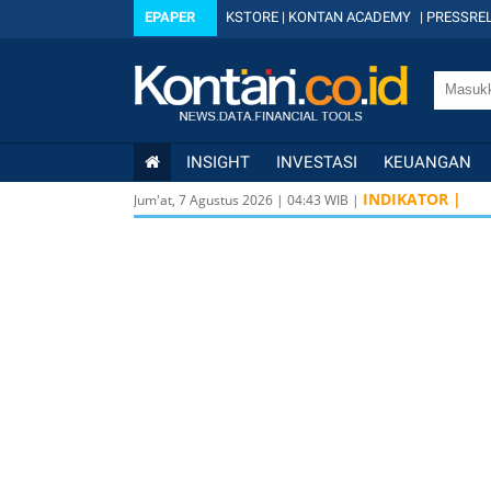
EPAPER
KSTORE
|
KONTAN ACADEMY
|
PRESSREL
INSIGHT
INVESTASI
KEUANGAN
INDIKATOR |
Jum'at, 7 Agustus 2026
|
04
:
43
WIB |