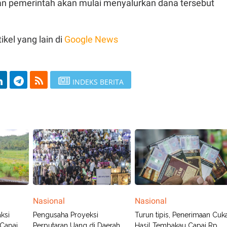
 pemerintah akan mulai menyalurkan dana tersebut
.
ikel yang lain di
Google News
INDEKS BERITA
Nasional
Nasional
aksi
Pengusaha Proyeksi
Turun tipis, Penerimaan Cuka
Capai
Perputaran Uang di Daerah
Hasil Tembakau Capai Rp