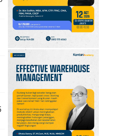
GOTF MLBB 2026: ONIC
dan Vitality Bersiap
Amankan Semifinal
5