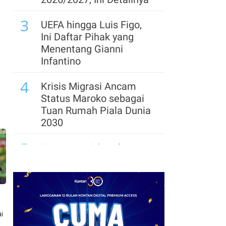
Klaim PNBP Capai Rp
3
96,26 Triliun hingga Juli
UEFA hingga Luis Figo,
2026
Ini Daftar Pihak yang
Menentang Gianni
Infantino
4
Krisis Migrasi Ancam
Status Maroko sebagai
Tuan Rumah Piala Dunia
2030
5
Kontroversi Coach Hong
Myung-bo Berlanjut,
Polisi Geledah Federasi
Sepak Bola Korsel
6
Arsenal Perpanjang
i
Kerja Sama dengan