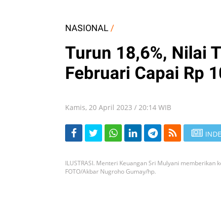
NASIONAL
/
Turun 18,6%, Nilai 
Februari Capai Rp 10
Kamis, 20 April 2023 / 20:14 WIB
INDE
ILUSTRASI. Menteri Keuangan Sri Mulyani memberikan ke
FOTO/Akbar Nugroho Gumay/hp.