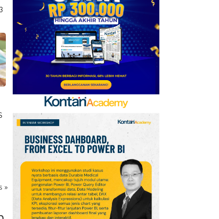
Emirates hingga 2033, Ini
3
Detail Kemitraannya
7
FIFA Akhirnya Cairkan
Hadiah Timnas Yordania
yang Tertunda 8 Bulan
8
Cek Kode Redeem EA FC
Mobile Update 7 Agustus
2026: Klaim Ribuan
S
Gems Gratis!
9
Promo JSM Alfamart 7–
9 Agustus 2026, Minyak
Goreng 2 Liter Mulai
Rp41.500
ks
»
10
Jadwal Perempat Final
p