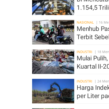
1.154,5 Tri
NASIONAL
| 16 Men
Menhub Past
Terbit Seb
INDUSTRI
| 18 Meni
Mulai Pulih
Kuartal II-
INDUSTRI
| 24 Meni
Harga Indek
per Liter p