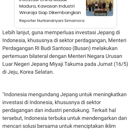
A
I
Madura, Kawasan Industri
S
V
K
E
Wiraraja Siap Dikembangkan
E
Reporter Nurtiandriyani Simamora
M
E
N
Lebih lanjut, guna memperluas investasi Jepang di
T
E
Indonesia, khususnya di sektor perdagangan, Menteri
R
Perdagangan RI Budi Santoso (Busan) melakukan
I
A
pertemuan bilateral dengan Menteri Negara Urusan
N
Luar Negeri Jepang Miyaji Takuma pada Jumat (16/5)
L
E
di Jeju, Korea Selatan.
S
T
A
R
"Indonesia mengundang Jepang untuk meningkatkan
I
investasi di Indonesia, khususnya di sektor
perdagangan dan industri pendukung. Terkait hal
KANAL
tersebut, Indonesia terbuka untuk mendengarkan dan
P
I
mencari solusi bersama untuk menciptakan iklim
U
M