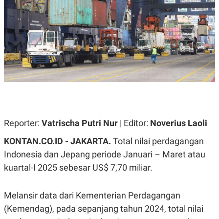
A
A
S
L
I
K
I
E
N
U
D
A
U
N
S
G
T
A
R
N
I
P
I
E
N
L
T
Reporter:
Vatrischa Putri Nur
| Editor:
Noverius Laoli
U
E
A
R
KONTAN.CO.ID - JAKARTA.
Total nilai perdagangan
N
N
G
A
Indonesia dan Jepang periode Januari – Maret atau
U
S
S
I
kuartal-I 2025 sebesar US$ 7,70 miliar.
A
O
H
N
A
A
Melansir data dari Kementerian Perdagangan
L
(Kemendag), pada sepanjang tahun 2024, total nilai
P
R
E
E