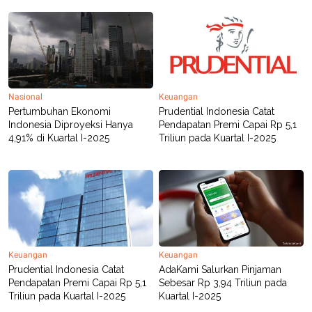
R
T
I
S
I
N
G
K
G
Nasional
Keuangan
M
Pertumbuhan Ekonomi
Prudential Indonesia Catat
E
D
Indonesia Diproyeksi Hanya
Pendapatan Premi Capai Rp 5,1
I
4,91% di Kuartal I-2025
Triliun pada Kuartal I-2025
A
.
I
D
SITEMAP
PROFILE
TERM
OF
USE
Keuangan
Keuangan
Prudential Indonesia Catat
AdaKami Salurkan Pinjaman
PEDOMAN
PEMBERITAAN
Pendapatan Premi Capai Rp 5,1
Sebesar Rp 3,94 Triliun pada
SIBER
Triliun pada Kuartal I-2025
Kuartal I-2025
PRIVACY