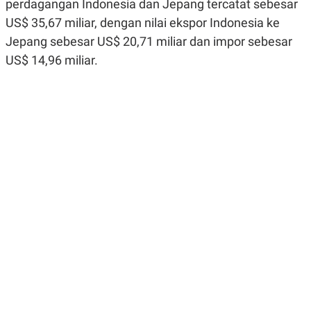
perdagangan Indonesia dan Jepang tercatat sebesar
R
G
S
I
US$ 35,67 miliar, dengan nilai ekspor Indonesia ke
O
O
Jepang sebesar US$ 20,71 miliar dan impor sebesar
N
N
A
A
US$ 14,96 miliar.
L
L
F
I
N
A
N
C
E
Y
C
A
A
N
R
G
I
T
T
E
A
R
H
.
U
.
.
K
L
E
I
S
F