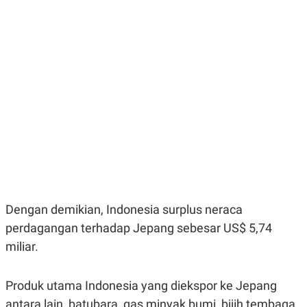
E
E
H
S
A
T
T
Y
A
L
N
E
E
A
N
N
G
A
L
L
I
I
S
S
H
I
S
E
K
X
O
E
L
C
O
Dengan demikian, Indonesia surplus neraca
U
M
T
perdagangan terhadap Jepang sebesar US$ 5,74
I
V
miliar.
E
C
O
Produk utama Indonesia yang diekspor ke Jepang
R
N
antara lain, batubara, gas minyak bumi, bijih tembaga,