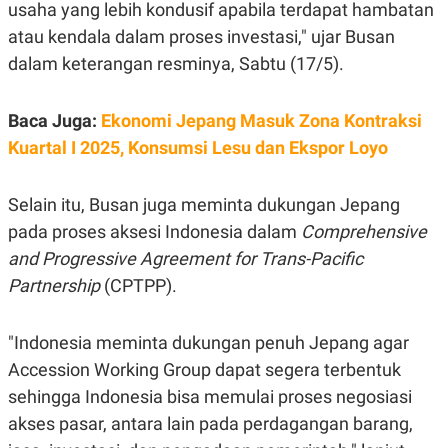
S
A
usaha yang lebih kondusif apabila terdapat hambatan
A
G
atau kendala dalam proses investasi," ujar Busan
T
E
D
S
dalam keterangan resminya, Sabtu (17/5).
A
T
A
Baca Juga:
Ekonomi Jepang Masuk Zona Kontraksi
K
L
O
I
Kuartal I 2025, Konsumsi Lesu dan Ekspor Loyo
N
P
T
S
A
U
Selain itu, Busan juga meminta dukungan Jepang
N
S
T
pada proses aksesi Indonesia dalam
Comprehensive
V
and Progressive Agreement for Trans-Pacific
Partnership
(CPTPP).
JARINGAN
"Indonesia meminta dukungan penuh Jepang agar
K
P
O
R
Accession Working Group dapat segera terbentuk
N
E
T
S
sehingga Indonesia bisa memulai proses negosiasi
A
S
N
R
akses pasar, antara lain pada perdagangan barang,
A
E