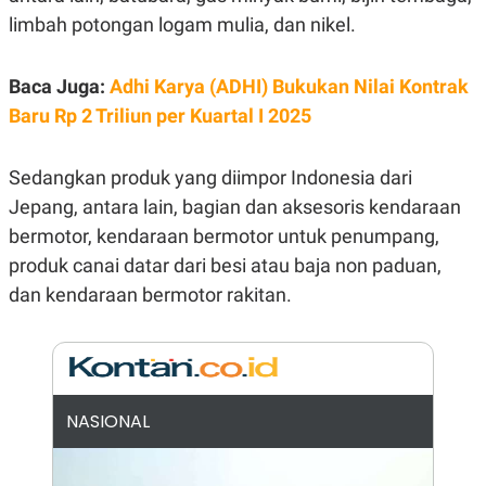
E
limbah potongan logam mulia, dan nikel.
R
F
B
O
U
Baca Juga:
Adhi Karya (ADHI) Bukukan Nilai Kontrak
K
S
U
I
Baru Rp 2 Triliun per Kuartal I 2025
S
N
E
S
S
Sedangkan produk yang diimpor Indonesia dari
I
Jepang, antara lain, bagian dan aksesoris kendaraan
N
S
bermotor, kendaraan bermotor untuk penumpang,
I
G
produk canai datar dari besi atau baja non paduan,
H
dan kendaraan bermotor rakitan.
T
S
B
T
E
O
L
C
A
K
N
S
J
NASIONAL
E
A
T
O
U
N
P