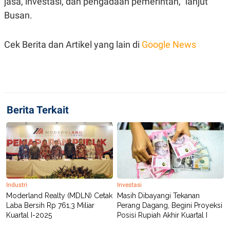
jasa, investasi, dan pengadaan pemerintah," lanjut
C
L
A
E
Busan.
D
A
E
S
M
E
Cek Berita dan Artikel yang lain di
Google News
Y
.
I
D
L
K
A
I
N
N
G
E
G
R
Berita Terkait
A
J
N
A
A
E
N
M
C
I
E
T
T
E
A
N
K
Industri
Investasi
E
A
Moderland Realty (MDLN) Cetak
Masih Dibayangi Tekanan
P
D
Laba Bersih Rp 761,3 Miliar
Perang Dagang, Begini Proyeksi
A
V
Kuartal I-2025
Posisi Rupiah Akhir Kuartal I
P
E
E
R