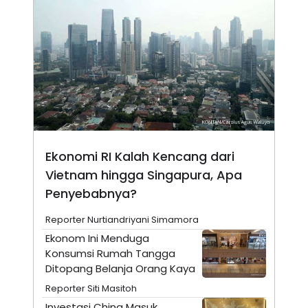
N
S
E
E
W
R
S
E
S
M
E
O
T
N
U
I
P
A
A
K
D
I
V
L
A
Ekonomi RI Kalah Kencang dari
S
Vietnam hingga Singapura, Apa
K
O
Penyebabnya?
R
P
O
Reporter Nurtiandriyani Simamora
R
Ekonom Ini Menduga
A
S
Konsumsi Rumah Tangga
I
Ditopang Belanja Orang Kaya
K
N
Reporter Siti Masitoh
I
A
L
T
Investasi China Masuk